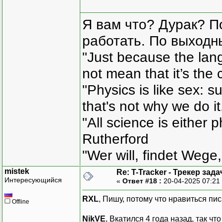
Я вам что? Дурак? П
работать. По выходн
"Just because the lan
not mean that it’s the 
"Physics is like sex: s
that's not why we do i
"All science is either 
Rutherford
"Wer will, findet Wege,
mistek
Re: T-Tracker - Трекер зада
Интересующийся
«
Ответ #18 :
20-04-2025 07:21
RXL
, Пишу, потому что нравиться пис
Offline
NikVE
, Вкатился 4 года назад, так чт