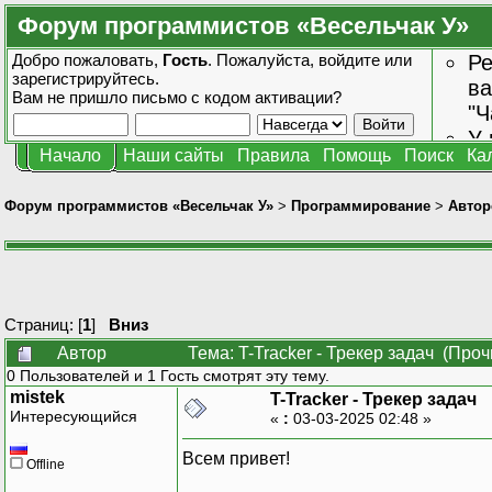
Форум программистов «Весельчак У»
Добро пожаловать,
Гость
. Пожалуйста,
войдите
или
Ре
зарегистрируйтесь
.
ва
Вам не пришло
письмо с кодом активации?
"Ч
У 
Начало
Наши сайты
Правила
Помощь
Поиск
Ка
от
зн
Форум программистов «Весельчак У»
>
Программирование
>
Автор
Страниц: [
1
]
Вниз
Автор
Тема: T-Tracker - Трекер задач (Про
0 Пользователей и 1 Гость смотрят эту тему.
mistek
T-Tracker - Трекер задач
Интересующийся
«
:
03-03-2025 02:48 »
Всем привет!
Offline