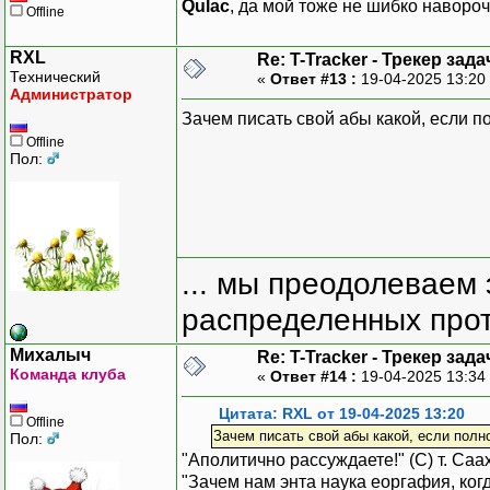
Qulac
, да мой тоже не шибко наворо
Offline
RXL
Re: T-Tracker - Трекер зада
Технический
«
Ответ #13 :
19-04-2025 13:20
Администратор
Зачем писать свой абы какой, если п
Offline
Пол:
... мы преодолеваем 
распределенных прот
Михалыч
Re: T-Tracker - Трекер зада
Команда клуба
«
Ответ #14 :
19-04-2025 13:34
Цитата: RXL от 19-04-2025 13:20
Offline
Зачем писать свой абы какой, если полн
Пол:
"Аполитично рассуждаете!" (С) т. Са
"Зачем нам энта наука еоргафия, когд