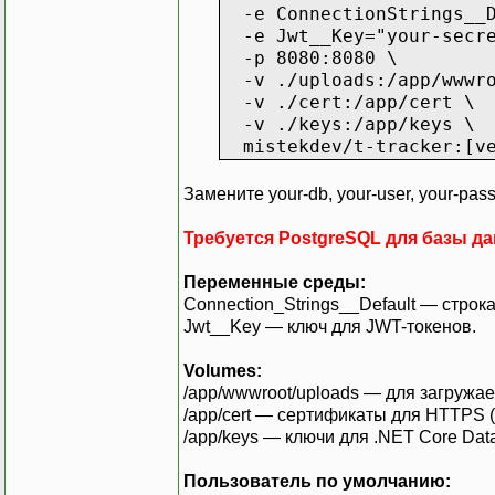
-e ConnectionStrings__De
-e Jwt__Key="your-secre
-p 8080:8080 \
-v ./uploads:/app/wwwro
-v ./cert:/app/cert \
-v ./keys:/app/keys \
mistekdev/t-tracker:[ve
Замените your-db, your-user, your-pass
Требуется PostgreSQL для базы д
Переменные среды:
Connection_Strings__Default — строк
Jwt__Key — ключ для JWT-токенов.
Volumes:
/app/wwwroot/uploads — для загружа
/app/cert — сертификаты для HTTPS (
/app/keys — ключи для .NET Core Data
Пользователь по умолчанию: