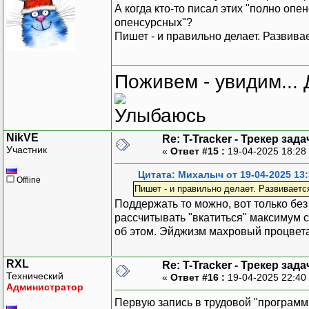
А когда кто-то писал этих "полно оп
опенсурсных"?
Пишет - и правильно делает. Развива
Поживем - увидим... 
NikVE
Re: T-Tracker - Трекер зада
Участник
«
Ответ #15 :
19-04-2025 18:28
Цитата: Михалыч от 19-04-2025 13:
Offline
Пишет - и правильно делает. Развиваетс
Поддержать то можно, вот только без 
рассчитывать "вкатиться" максимум ст
об этом. Эйджизм махровый процветает
RXL
Re: T-Tracker - Трекер зада
Технический
«
Ответ #16 :
19-04-2025 22:40
Администратор
Первую запись в трудовой "программи