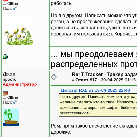
работать.
Offline
Пол:
Но я о другом. Написать можно что 
резон, а не просто желание сделать ч
дописывать, исправлять, учитывать из
персонал им пользоваться. Короче, э
... мы преодолеваем 
распределенных прот
Джон
Re: T-Tracker - Трекер зада
просто
«
Ответ #17 :
20-04-2025 01:16
Администратор
Цитата: RXL от 19-04-2025 22:40
Но я о другом. Написать можно что угод
Offline
Пол:
желание сделать что-то свое. Написать 
изменение в стророннем софте, библиотек
ответственность.
Ром, прям такое впечатление складыв
дорожке.