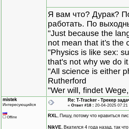
Я вам что? Дурак? П
работать. По выходн
"Just because the lan
not mean that it’s the 
"Physics is like sex: s
that's not why we do i
"All science is either 
Rutherford
"Wer will, findet Wege,
mistek
Re: T-Tracker - Трекер зада
Интересующийся
«
Ответ #18 :
20-04-2025 07:21
RXL
, Пишу, потому что нравиться пис
Offline
NikVE
, Вкатился 4 года назад, так чт