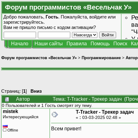
Форум программистов «Весельчак У»
Добро пожаловать,
Гость
. Пожалуйста,
войдите
или
Ре
зарегистрируйтесь
.
ва
Вам не пришло
письмо с кодом активации?
"Ч
У 
Начало
Наши сайты
Правила
Помощь
Поиск
Ка
от
зн
Форум программистов «Весельчак У»
>
Программирование
>
Автор
Страниц: [
1
]
Вниз
Автор
Тема: T-Tracker - Трекер задач (Про
0 Пользователей и 1 Гость смотрят эту тему.
mistek
T-Tracker - Трекер задач
Интересующийся
«
:
03-03-2025 02:48 »
Всем привет!
Offline