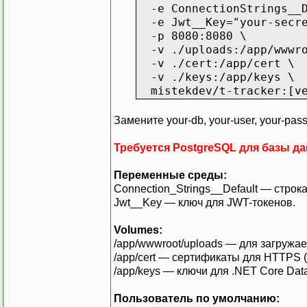
-e ConnectionStrings__De
-e Jwt__Key="your-secre
-p 8080:8080 \
-v ./uploads:/app/wwwro
-v ./cert:/app/cert \
-v ./keys:/app/keys \
mistekdev/t-tracker:[ve
Замените your-db, your-user, your-pass
Требуется PostgreSQL для базы д
Переменные среды:
Connection_Strings__Default — строк
Jwt__Key — ключ для JWT-токенов.
Volumes:
/app/wwwroot/uploads — для загружа
/app/cert — сертификаты для HTTPS (
/app/keys — ключи для .NET Core Data
Пользователь по умолчанию: