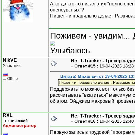
А когда кто-то писал этих "полно оп
опенсурсных"?
Пишет - и правильно делает. Развива
Поживем - увидим... 
NikVE
Re: T-Tracker - Трекер зада
Участник
«
Ответ #15 :
19-04-2025 18:28
Цитата: Михалыч от 19-04-2025 13:
Offline
Пишет - и правильно делает. Развиваетс
Поддержать то можно, вот только без 
рассчитывать "вкатиться" максимум ст
об этом. Эйджизм махровый процветает
RXL
Re: T-Tracker - Трекер зада
Технический
«
Ответ #16 :
19-04-2025 22:40
Администратор
Первую запись в трудовой "программи