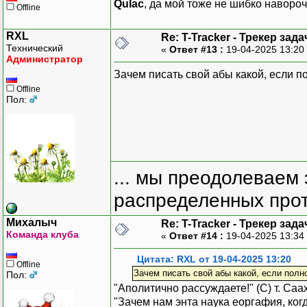
Qulac
, да мой тоже не шибко наворо
Offline
RXL
Re: T-Tracker - Трекер зада
Технический
«
Ответ #13 :
19-04-2025 13:20
Администратор
Зачем писать свой абы какой, если п
Offline
Пол:
... мы преодолеваем 
распределенных прот
Михалыч
Re: T-Tracker - Трекер зада
Команда клуба
«
Ответ #14 :
19-04-2025 13:34
Цитата: RXL от 19-04-2025 13:20
Offline
Зачем писать свой абы какой, если полн
Пол:
"Аполитично рассуждаете!" (С) т. Са
"Зачем нам энта наука еоргафия, когд