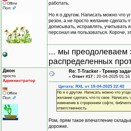
работать.
Offline
Пол:
Но я о другом. Написать можно что 
резон, а не просто желание сделать ч
дописывать, исправлять, учитывать из
персонал им пользоваться. Короче, э
... мы преодолеваем 
распределенных прот
Джон
Re: T-Tracker - Трекер зада
просто
«
Ответ #17 :
20-04-2025 01:16
Администратор
Цитата: RXL от 19-04-2025 22:40
Но я о другом. Написать можно что угод
Offline
Пол:
желание сделать что-то свое. Написать 
изменение в стророннем софте, библиотек
ответственность.
Ром, прям такое впечатление складыв
дорожке.