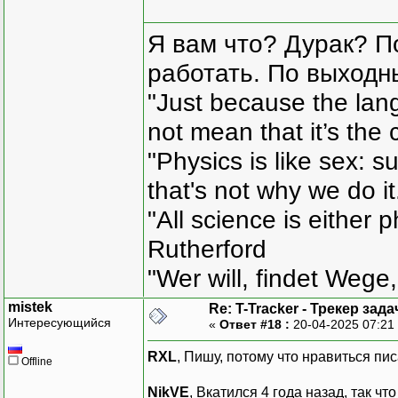
Я вам что? Дурак? П
работать. По выходн
"Just because the lan
not mean that it’s the 
"Physics is like sex: s
that's not why we do i
"All science is either 
Rutherford
"Wer will, findet Wege,
mistek
Re: T-Tracker - Трекер зада
Интересующийся
«
Ответ #18 :
20-04-2025 07:21
RXL
, Пишу, потому что нравиться пис
Offline
NikVE
, Вкатился 4 года назад, так чт