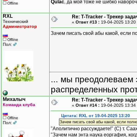
Qulac
, да мой тоже не шибко наворо
Offline
RXL
Re: T-Tracker - Трекер зада
Технический
«
Ответ #13 :
19-04-2025 13:20
Администратор
Зачем писать свой абы какой, если п
Offline
Пол:
... мы преодолеваем 
распределенных прот
Михалыч
Re: T-Tracker - Трекер зада
Команда клуба
«
Ответ #14 :
19-04-2025 13:34
Цитата: RXL от 19-04-2025 13:20
Offline
Зачем писать свой абы какой, если полн
Пол:
"Аполитично рассуждаете!" (С) т. Са
"Зачем нам энта наука еоргафия, когд