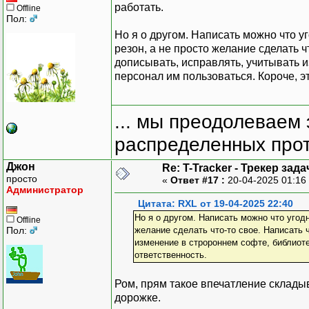
работать.
Offline
Пол:
Но я о другом. Написать можно что 
резон, а не просто желание сделать ч
дописывать, исправлять, учитывать из
персонал им пользоваться. Короче, э
... мы преодолеваем 
распределенных прот
Джон
Re: T-Tracker - Трекер зада
просто
«
Ответ #17 :
20-04-2025 01:16
Администратор
Цитата: RXL от 19-04-2025 22:40
Но я о другом. Написать можно что угод
Offline
Пол:
желание сделать что-то свое. Написать 
изменение в стророннем софте, библиотек
ответственность.
Ром, прям такое впечатление складыв
дорожке.