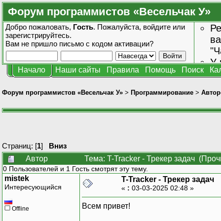
Форум программистов «Весельчак У»
Добро пожаловать,
Гость
. Пожалуйста,
войдите
или
Ре
зарегистрируйтесь
.
ва
Вам не пришло
письмо с кодом активации?
"Ч
У 
Начало
Наши сайты
Правила
Помощь
Поиск
Ка
от
зн
Форум программистов «Весельчак У»
>
Программирование
>
Автор
Страниц: [
1
]
Вниз
Автор
Тема: T-Tracker - Трекер задач (Про
0 Пользователей и 1 Гость смотрят эту тему.
mistek
T-Tracker - Трекер задач
Интересующийся
«
:
03-03-2025 02:48 »
Всем привет!
Offline