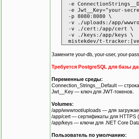
-e ConnectionStrings__De
-e Jwt__Key="your-secre
-p 8080:8080 \
-v ./uploads:/app/wwwro
-v ./cert:/app/cert \
-v ./keys:/app/keys \
mistekdev/t-tracker:[ve
Замените your-db, your-user, your-pass
Требуется PostgreSQL для базы д
Переменные среды:
Connection_Strings__Default — строк
Jwt__Key — ключ для JWT-токенов.
Volumes:
/app/wwwroot/uploads — для загружа
/app/cert — сертификаты для HTTPS (
/app/keys — ключи для .NET Core Data
Пользователь по умолчанию: