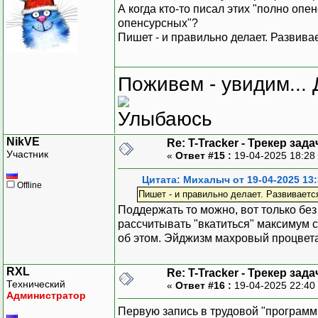
А когда кто-то писал этих "полно оп
опенсурсных"?
Пишет - и правильно делает. Развива
Поживем - увидим... 
NikVE
Re: T-Tracker - Трекер зада
Участник
«
Ответ #15 :
19-04-2025 18:28
Цитата: Михалыч от 19-04-2025 13:
Offline
Пишет - и правильно делает. Развиваетс
Поддержать то можно, вот только без 
рассчитывать "вкатиться" максимум ст
об этом. Эйджизм махровый процветает
RXL
Re: T-Tracker - Трекер зада
Технический
«
Ответ #16 :
19-04-2025 22:40
Администратор
Первую запись в трудовой "программи