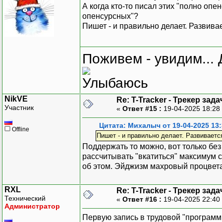
А когда кто-то писал этих "полно оп
опенсурсных"?
Пишет - и правильно делает. Развива
Поживем - увидим... 
NikVE
Re: T-Tracker - Трекер зада
Участник
«
Ответ #15 :
19-04-2025 18:28
Цитата: Михалыч от 19-04-2025 13:
Offline
Пишет - и правильно делает. Развиваетс
Поддержать то можно, вот только без 
рассчитывать "вкатиться" максимум ст
об этом. Эйджизм махровый процветает
RXL
Re: T-Tracker - Трекер зада
Технический
«
Ответ #16 :
19-04-2025 22:40
Администратор
Первую запись в трудовой "программи