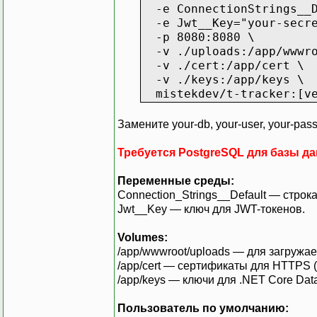
-e ConnectionStrings__De
-e Jwt__Key="your-secre
-p 8080:8080 \
-v ./uploads:/app/wwwro
-v ./cert:/app/cert \
-v ./keys:/app/keys \
mistekdev/t-tracker:[ve
Замените your-db, your-user, your-pass
Требуется PostgreSQL для базы д
Переменные среды:
Connection_Strings__Default — строк
Jwt__Key — ключ для JWT-токенов.
Volumes:
/app/wwwroot/uploads — для загружа
/app/cert — сертификаты для HTTPS (
/app/keys — ключи для .NET Core Data
Пользователь по умолчанию: