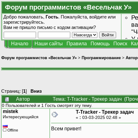
Форум программистов «Весельчак У»
Добро пожаловать,
Гость
. Пожалуйста,
войдите
или
Ре
зарегистрируйтесь
.
ва
Вам не пришло
письмо с кодом активации?
"Ч
У 
Начало
Наши сайты
Правила
Помощь
Поиск
Ка
от
зн
Форум программистов «Весельчак У»
>
Программирование
>
Автор
Страниц: [
1
]
Вниз
Автор
Тема: T-Tracker - Трекер задач (Про
0 Пользователей и 1 Гость смотрят эту тему.
mistek
T-Tracker - Трекер задач
Интересующийся
«
:
03-03-2025 02:48 »
Всем привет!
Offline