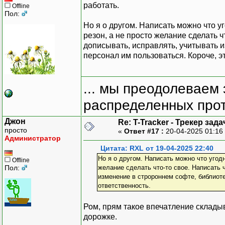
работать.
Offline
Пол:
Но я о другом. Написать можно что 
резон, а не просто желание сделать ч
дописывать, исправлять, учитывать из
персонал им пользоваться. Короче, э
... мы преодолеваем 
распределенных прот
Джон
Re: T-Tracker - Трекер зада
просто
«
Ответ #17 :
20-04-2025 01:16
Администратор
Цитата: RXL от 19-04-2025 22:40
Но я о другом. Написать можно что угод
Offline
Пол:
желание сделать что-то свое. Написать 
изменение в стророннем софте, библиотек
ответственность.
Ром, прям такое впечатление складыв
дорожке.