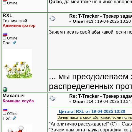
Qulac
, да мой тоже не шибко наворо
Offline
RXL
Re: T-Tracker - Трекер зада
Технический
«
Ответ #13 :
19-04-2025 13:20
Администратор
Зачем писать свой абы какой, если п
Offline
Пол:
... мы преодолеваем 
распределенных прот
Михалыч
Re: T-Tracker - Трекер зада
Команда клуба
«
Ответ #14 :
19-04-2025 13:34
Цитата: RXL от 19-04-2025 13:20
Offline
Зачем писать свой абы какой, если полн
Пол:
"Аполитично рассуждаете!" (С) т. Са
"Зачем нам энта наука еоргафия, когд