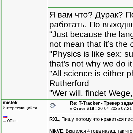
Я вам что? Дурак? П
работать. По выходн
"Just because the lan
not mean that it’s the 
"Physics is like sex: s
that's not why we do i
"All science is either 
Rutherford
"Wer will, findet Wege,
mistek
Re: T-Tracker - Трекер зада
Интересующийся
«
Ответ #18 :
20-04-2025 07:21
RXL
, Пишу, потому что нравиться пис
Offline
NikVE
, Вкатился 4 года назад, так чт