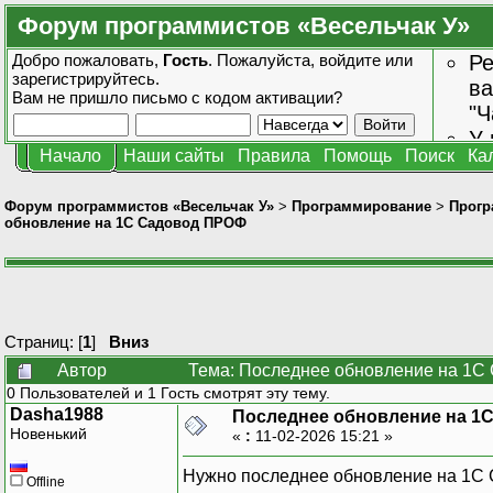
Форум программистов «Весельчак У»
Добро пожаловать,
Гость
. Пожалуйста,
войдите
или
Ре
зарегистрируйтесь
.
ва
Вам не пришло
письмо с кодом активации?
"Ч
У 
Начало
Наши сайты
Правила
Помощь
Поиск
Ка
от
зн
Форум программистов «Весельчак У»
>
Программирование
>
Прогр
обновление на 1С Садовод ПРОФ
Страниц: [
1
]
Вниз
Автор
Тема: Последнее обновление на 1С
0 Пользователей и 1 Гость смотрят эту тему.
Dasha1988
Последнее обновление на 1
Новенький
«
:
11-02-2026 15:21 »
Нужно последнее обновление на 1С
Offline