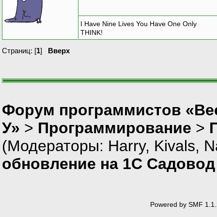
I Have Nine Lives You Have One Only
THINK!
Страниц: [
1
]
Вверх
Форум программистов «Ве
У»
>
Программирование
>
(Модераторы:
Harry
,
Kivals
,
N
обновление на 1С Садово
Powered by SMF 1.1.