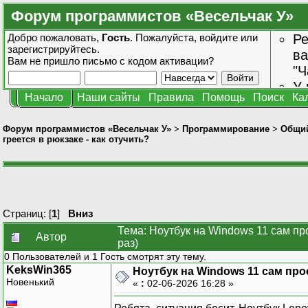
Форум программистов «Весельчак У»
Добро пожаловать,
Гость
. Пожалуйста,
войдите
или
Ре
зарегистрируйтесь
.
ва
Вам не пришло
письмо с кодом активации?
"Ч
У 
Начало
Наши сайты
Правила
Помощь
Поиск
Ка
от
зн
Форум программистов «Весельчак У»
>
Программирование
>
Общи
греется в рюкзаке - как отучить?
Страниц: [
1
]
Вниз
Тема: Ноутбук на Windows 11 сам про
Автор
раз)
0 Пользователей и 1 Гость смотрят эту тему.
KeksWin365
Ноутбук на Windows 11 сам про
Новенький
«
:
02-06-2026 16:28 »