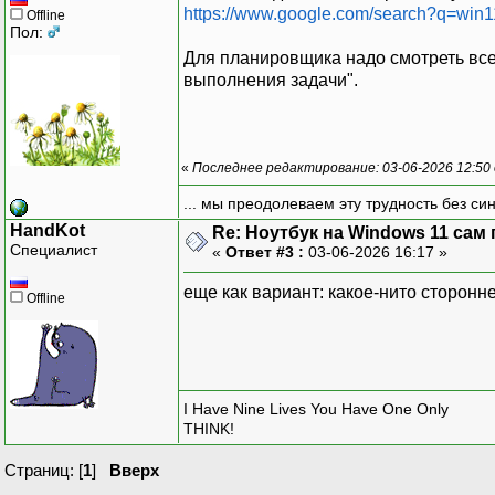
https://www.google.com/search?q=w
Offline
Пол:
Для планировщика надо смотреть все
выполнения задачи".
«
Последнее редактирование: 03-06-2026 12:50
... мы преодолеваем эту трудность без си
HandKot
Re: Ноутбук на Windows 11 сам 
Специалист
«
Ответ #3 :
03-06-2026 16:17 »
еще как вариант: какое-нито сторонне
Offline
I Have Nine Lives You Have One Only
THINK!
Страниц: [
1
]
Вверх