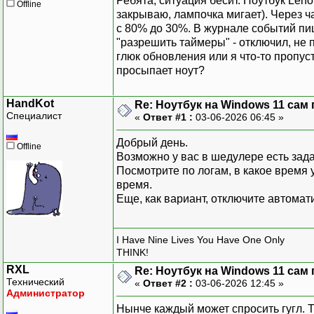
Ребята, ситуация бесит. Ноутбук Len
Offline
закрываю, лампочка мигает). Через ча
с 80% до 30%. В журнале событий пи
"разрешить таймеры" - отключил, не 
глюк обновления или я что-то пропуст
просыпает ноут?
HandKot
Re: Ноутбук на Windows 11 сам 
Специалист
«
Ответ #1 :
03-06-2026 06:45 »
Добрый день.
Offline
Возможно у вас в шедулере есть зада
Посмотрите по логам, в какое время 
время.
Еще, как вариант, отключите автома
I Have Nine Lives You Have One Only
THINK!
RXL
Re: Ноутбук на Windows 11 сам 
Технический
«
Ответ #2 :
03-06-2026 12:45 »
Администратор
Нынче каждый может спросить гугл. 