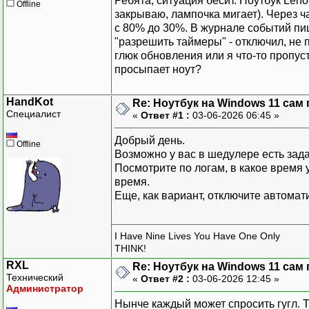
Ребята, ситуация бесит. Ноутбук Len
Offline
закрываю, лампочка мигает). Через ча
с 80% до 30%. В журнале событий пи
"разрешить таймеры" - отключил, не 
глюк обновления или я что-то пропуст
просыпает ноут?
HandKot
Re: Ноутбук на Windows 11 сам 
Специалист
«
Ответ #1 :
03-06-2026 06:45 »
Добрый день.
Offline
Возможно у вас в шедулере есть зада
Посмотрите по логам, в какое время 
время.
Еще, как вариант, отключите автома
I Have Nine Lives You Have One Only
THINK!
RXL
Re: Ноутбук на Windows 11 сам 
Технический
«
Ответ #2 :
03-06-2026 12:45 »
Администратор
Нынче каждый может спросить гугл. 