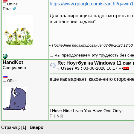
https://www.google.com/search?q=w
Offline
Пол:
Для планировщика надо смотреть все
выполнения задачи".
«
Последнее редактирование: 03-06-2026 12:50
... мы преодолеваем эту трудность без си
HandKot
Re: Ноутбук на Windows 11 сам 
Специалист
«
Ответ #3 :
03-06-2026 16:17 »
еще как вариант: какое-нито сторонне
Offline
I Have Nine Lives You Have One Only
THINK!
Страниц: [
1
]
Вверх