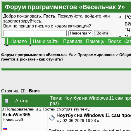
Форум программистов «Весельчак У»
Добро пожаловать,
Гость
. Пожалуйста,
войдите
или
Ре
зарегистрируйтесь
.
ва
Вам не пришло
письмо с кодом активации?
"Ч
У 
Начало
Наши сайты
Правила
Помощь
Поиск
Ка
от
зн
Форум программистов «Весельчак У»
>
Программирование
>
Общи
греется в рюкзаке - как отучить?
Страниц: [
1
]
Вниз
Тема: Ноутбук на Windows 11 сам про
Автор
раз)
0 Пользователей и 2 Гостей смотрят эту тему.
KeksWin365
Ноутбук на Windows 11 сам про
Новенький
«
:
02-06-2026 16:28 »