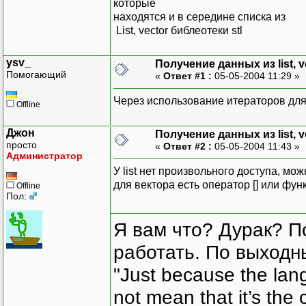
которые
находятся и в середине списка из
List, vector библеотеки stl
ysv_
Получение данных из list, v
Помогающий
«
Ответ #1 :
05-05-2004 11:29 »
Через использование итераторов для li
Offline
Джон
Получение данных из list, v
просто
«
Ответ #2 :
05-05-2004 11:43 »
Администратор
У list нет произвольного доступа, мо
для вектора есть оператор [] или функ
Offline
Пол:
Я вам что? Дурак? П
работать. По выходн
"Just because the lan
not mean that it’s the 