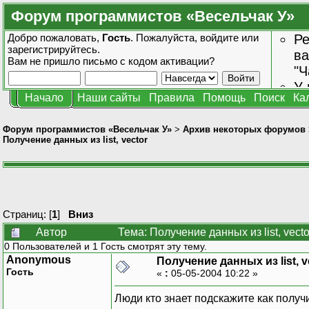
Форум программистов «Весельчак У»
Добро пожаловать,
Гость
. Пожалуйста,
войдите
или
Ре
зарегистрируйтесь
.
ва
Вам не пришло
письмо с кодом активации?
"Ч
У 
Начало
Наши сайты
Правила
Помощь
Поиск
Ка
от
зн
Форум программистов «Весельчак У»
>
Архив некоторых форумов
Получение данных из list, vector
Страниц: [
1
]
Вниз
Автор
Тема: Получение данных из list, vect
0 Пользователей и 1 Гость смотрят эту тему.
Anonymous
Получение данных из list, v
Гость
«
:
05-05-2004 10:22 »
Люди кто знает подскажите как получ