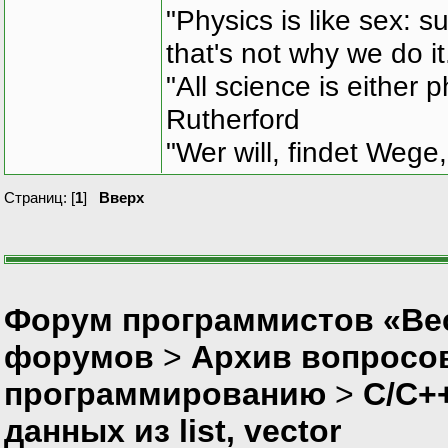
"Physics is like sex: s
that's not why we do i
"All science is either 
Rutherford
"Wer will, findet Wege,
Страниц: [
1
]
Вверх
Форум программистов «Вес
форумов
>
Архив вопросо
программированию
>
C/C+
данных из list, vector