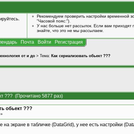
Рекомендуем проверить настройки временной зо
ируйтесь
.
"Часовой пояс:").
У нас больше нет рассылок. Если вам приходят п
знайте, что это не мы рассылаем.
лендарь
Почта
Войти
Регистрация
технология от и до
> Тема:
Как сериализовать обьект ???
кт ??? (Прочитано 5877 раз)
ть обьект ???
 »
а экране в табличке (DataGrid), у нее есть настройки (Data