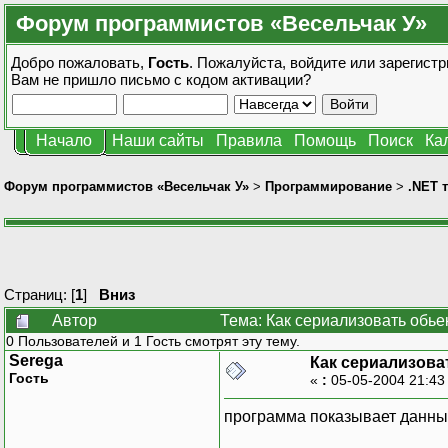
Форум программистов «Весельчак У»
Добро пожаловать,
Гость
. Пожалуйста,
войдите
или
зарегистр
Вам не пришло
письмо с кодом активации?
Начало
Наши сайты
Правила
Помощь
Поиск
Ка
Форум программистов «Весельчак У»
>
Программирование
>
.NET 
Страниц: [
1
]
Вниз
Автор
Тема: Как сериализовать обье
0 Пользователей и 1 Гость смотрят эту тему.
Serega
Как сериализова
Гость
«
:
05-05-2004 21:43
программа показывает данные н