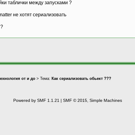
йки таблички между запусками ?
matter не хотят сериализовать
 ?
технология от и до
> Тема:
Как сериализовать обьект ???
Powered by SMF 1.1.21
|
SMF © 2015, Simple Machines