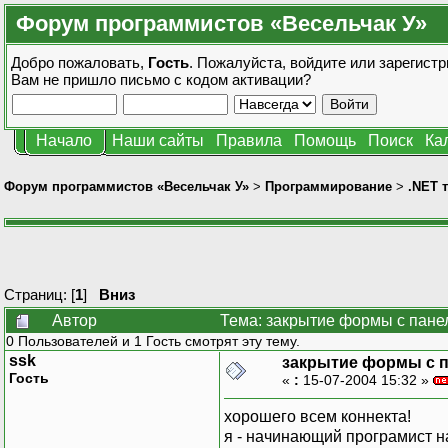
Форум программистов «Весельчак У»
Добро пожаловать,
Гость
. Пожалуйста,
войдите
или
зарегистр
Вам не пришло
письмо с кодом активации?
Начало
Наши сайты
Правила
Помощь
Поиск
Ка
Форум программистов «Весельчак У»
>
Программирование
>
.NET 
Страниц: [
1
]
Вниз
Автор
Тема: закрытие формы с панель
0 Пользователей и 1 Гость смотрят эту тему.
ssk
закрытие формы с па
Гость
«
:
15-07-2004 15:32 »
хорошего всем коннекта!
я - начинающий програмист н