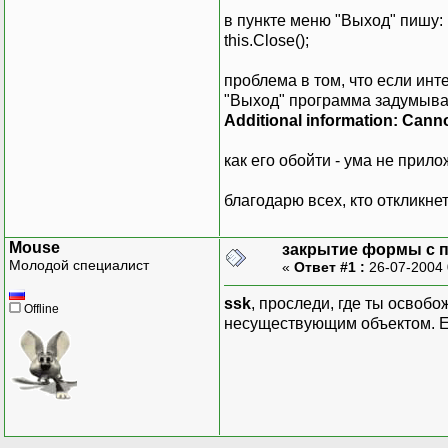
в пункте меню "Выход" пишу:
this.Close();
проблема в том, что если инт
"Выход" программа задумыва
Additional information: Cann
как его обойти - ума не прилож
благодарю всех, кто откликнет
Mouse
закрытие формы с па
Молодой специалист
«
Ответ #1 :
26-07-2004 
ssk
, проследи, где ты освоб
Offline
несуществующим объектом. Ес