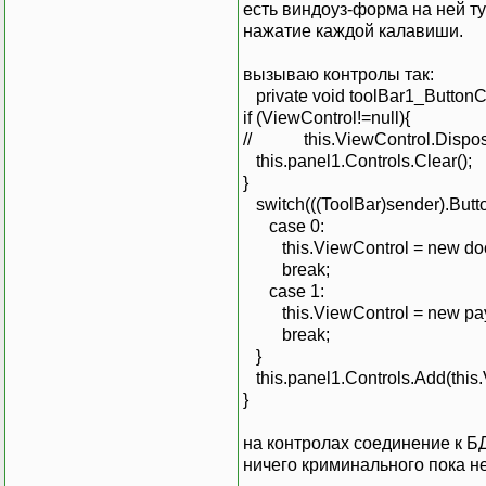
есть виндоуз-форма на ней ту
нажатие каждой калавиши.
вызываю контролы так:
private void toolBar1_ButtonC
if (ViewControl!=null){
// this.ViewControl.Dispos
this.panel1.Controls.Clear();
}
switch(((ToolBar)sender).Butto
case 0:
this.ViewControl = new doc
break;
case 1:
this.ViewControl = new pay
break;
}
this.panel1.Controls.Add(this.
}
на контролах соединение к БД 
ничего криминального пока не