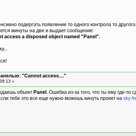
енсивно подергать появление то одного контрола то другого
ется минуты на две и выдает сообщение:
ot access a disposed object named "Panel".
у...
ся!
нелью: "Cannot access...."
08:13 »
ождаешь объект
Panel
. Ошибка из-за того, что ты ему где-то 
ли тебе это все еще нужно можешь кинуть проект на
sky-f