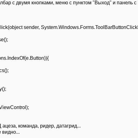
лбар с двумя кнопками, меню с пунктом "Выход" и панель с 
lick(object sender, System.Windows.Forms.ToolBarButtonClick
e();
ns.IndexOf(e.Button)){
s();
();
ViewControl);
ацеза, команда, ридер, датагрид...
 видно...