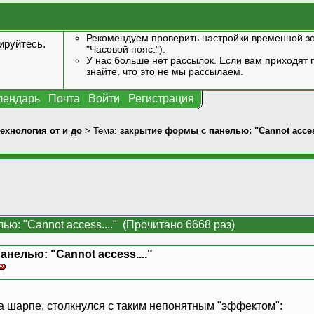
Рекомендуем проверить настройки временной зо
ируйтесь
.
"Часовой пояс:").
У нас больше нет рассылок. Если вам приходят п
знайте, что это не мы рассылаем.
лендарь
Почта
Войти
Регистрация
технология от и до
> Тема:
закрытие формы с панелью: "Cannot access
ю: "Cannot access...." (Прочитано 6668 раз)
нелью: "Cannot access...."
а шарпе, столкнулся с таким непонятным "эффектом":