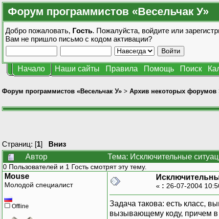
Форум программистов «Весельчак У»
Добро пожаловать,
Гость
. Пожалуйста,
войдите
или
зарегистр
Вам не пришло
письмо с кодом активации?
Начало
Наши сайты
Правила
Помощь
Поиск
Ка
Форум программистов «Весельчак У»
>
Архив некоторых форумов
Страниц: [
1
]
Вниз
Автор
Тема: Исключительные ситуац
0 Пользователей и 1 Гость смотрят эту тему.
Mouse
Исключительны
Молодой специалист
«
:
26-07-2004 10:5
Задача такова: есть класс, в
Offline
вызывающему коду, причем в 