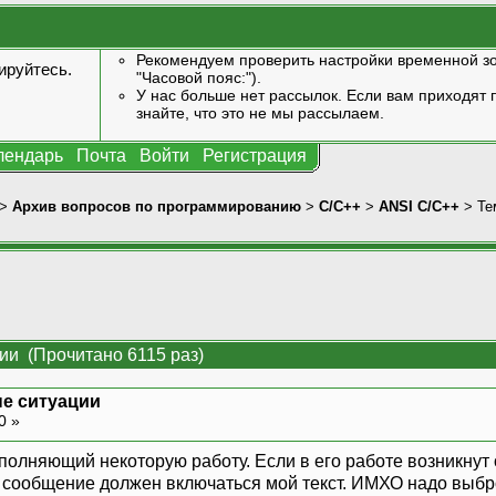
Рекомендуем проверить настройки временной зо
ируйтесь
.
"Часовой пояс:").
У нас больше нет рассылок. Если вам приходят п
знайте, что это не мы рассылаем.
лендарь
Почта
Войти
Регистрация
>
Архив вопросов по программированию
>
C/C++
>
ANSI С/С++
> Те
ии (Прочитано 6115 раз)
е ситуации
0 »
ыполняющий некоторую работу. Если в его работе возникнут 
сообщение должен включаться мой текст. ИМХО надо выбро