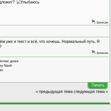
редложит?
Записан
ём уже и текст и всё, что хочешь. Нормальный путь. Я
?
Записан
ботаю дома.
rey Nash
man
Печать
« предыдущая тема
следующая тема »