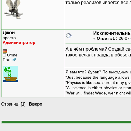
только реализовывается все э
Джон
Исключительны
просто
«
Ответ #1 :
26-07-
Администратор
А в чём проблема? Создай сво
такое делал, правда в обхъек
Offline
Пол:
Я вам что? Дурак? По выходным 
"Just because the language allows y
"Physics is like sex: sure, it may g
"All science is either physics or st
"Wer will, findet Wege, wer nicht wil
Страниц: [
1
]
Вверх