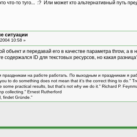
то что-то туго... :? Или может кто альтернативный путь п
е ситуации
2004 10:58 »
й объект и передавай его в качестве параметра throw, а в н
те содержался ID для текстовых ресурсов, но какая разница
и праздникам на работе работать. По выходным и праздникам я ра
ou to do something does not mean that it’s the correct thing to do." T
ive some practical results, but that's not why we do it." Richard P. Feyn
amp collecting." Ernest Rutherford
l, findet Gründe."