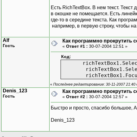
Есть RichTextBox. В нем текст. Текст
в окошке не помещается. Есть линейк
где-то в середине текста. Как програ
например, в первую строку, чтобы на
Alf
Как программно прокрутить с
Гость
«
Ответ #1 :
30-07-2004 12:51 »
Код:
richTextBox1.Selecti
richTextBox1.Select
richTextBox1.Focu
«
Последнее редактирование: 30-11-2007 21:40
Denis_123
Как программно прокрутить с
Гость
«
Ответ #2 :
30-07-2004 12:57 »
Быстро и просто, спасибо большое, Al
Denis_123