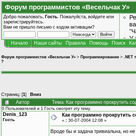
Форум программистов «Весельчак У»
Добро пожаловать,
Гость
. Пожалуйста,
войдите
или
Ре
зарегистрируйтесь
.
ва
Вам не пришло
письмо с кодом активации?
"Ч
У 
Начало
Наши сайты
Правила
Помощь
Поиск
Ка
от
зн
Форум программистов «Весельчак У»
>
Программирование
>
.NET 
?
Страниц: [
1
]
Вниз
Автор
Тема: Как программно прокрутить со
0 Пользователей и 1 Гость смотрят эту тему.
Denis_123
Как программно прокрутить с
Гость
«
:
30-07-2004 12:08 »
Вроде бы и задача тривиальна, но не