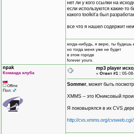
нет ли у кого ссылки на исхо
если используются какие-то б
какого toolkit'а был разработан
все что я нашел содержит неизв
когда-нибудь, я верю, ты будешь
но тогда меня уже не будет
в этом городе
forever yours.
npak
mp3 player исх
Команда клуба
«
Ответ #1 :
05-08
Sommer
, может быть посмот
Offline
Пол:
XMMS -- это Юниксовый прои
Я поковырялся в их CVS дере
http://cvs.xmms.org/cvsweb.cg