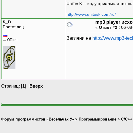
UniTesK -- индустриальная техно
http://www.unitesk.com/ru/
s_n
mp3 player исх
Постоялец
«
Ответ #2 :
06-08
Загляни на
http://www.mp3-tec
Offline
Страниц: [
1
]
Вверх
Форум программистов «Весельчак У»
>
Программирование
>
C/C++