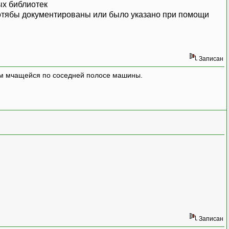
ных библиотек
и хотябы документированы или было указано при помощи
Записан
улём мчащейся по соседней полосе машины.
Записан