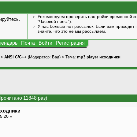
Рекомендуем проверить настройки временной зо
ируйтесь
.
"Часовой пояс:").
У нас больше нет рассылок. Если вам приходят п
знайте, что это не мы рассылаем.
лендарь
Почта
Войти
Регистрация
>
ANSI С/С++
(Модератор:
Вад
) > Тема:
mp3 player исходники
Прочитано 11848 раз)
сходники
5:20 »