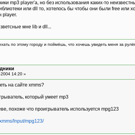
дники mp3 player'а, но без использования каких-то неизвест
иблиотеки или dll то, хотелось бы чтобы они были free ил
 player.
етсные мне lib и dll...
 ехать по этому городу и поймёшь, что хочешь увидеть меня за р
одники
-2004 14:20 »
реть на сайте xmms?
грыватель, который умеет mp3
ве, похоже что проигрыватель используется mpg123
i/xmms/Input/mpg123/