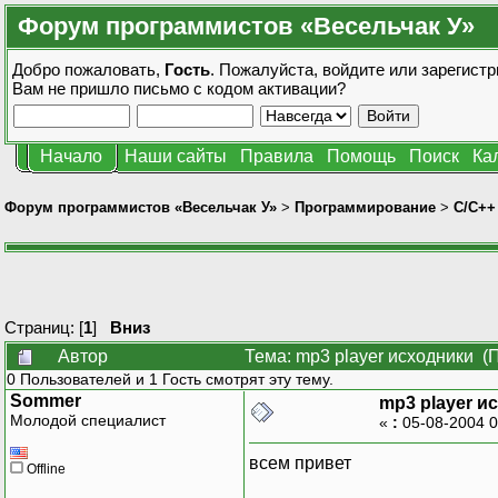
Форум программистов «Весельчак У»
Добро пожаловать,
Гость
. Пожалуйста,
войдите
или
зарегистр
Вам не пришло
письмо с кодом активации?
Начало
Наши сайты
Правила
Помощь
Поиск
Ка
Форум программистов «Весельчак У»
>
Программирование
>
C/C++
Страниц: [
1
]
Вниз
Автор
Тема: mp3 player исходники (
0 Пользователей и 1 Гость смотрят эту тему.
Sommer
mp3 player и
Молодой специалист
«
:
05-08-2004 0
всем привет
Offline