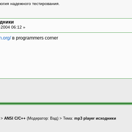
логия надежного тестирования.
одники
-2004 06:12 »
h.org/
в programmers corner
>
ANSI С/С++
(Модератор:
Вад
) > Тема:
mp3 player исходники