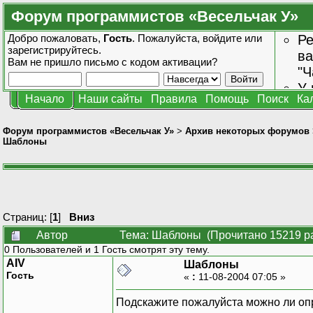
Форум программистов «Весельчак У»
Добро пожаловать,
Гость
. Пожалуйста,
войдите
или
Ре
зарегистрируйтесь
.
ва
Вам не пришло
письмо с кодом активации?
"Ч
У 
Начало
Наши сайты
Правила
Помощь
Поиск
Ка
от
зн
Форум программистов «Весельчак У»
>
Архив некоторых форумов
Шаблоны
Страниц: [
1
]
Вниз
Автор
Тема: Шаблоны (Прочитано 15219 р
0 Пользователей и 1 Гость смотрят эту тему.
AIV
Шаблоны
Гость
«
:
11-08-2004 07:05 »
Подскажите пожалуйста можно ли опр