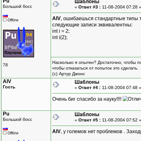
Pu
Шаблоны
Большой босс
«
Ответ #3 :
11-08-2004 07:28 
AIV
, ошибаешься стандартные типы 
Offline
следующие записи эквивалентны:
int i = 2;
int i(2);
Насколько я опытен? Достаточно, чтобы по
78
чтобы отказаться от попыток это сделать.
(с) Артур Джонс
AIV
Шаблоны
Гость
«
Ответ #4 :
11-08-2004 07:48 
Очень биг спасибо за науку!!!!
Pu
Шаблоны
Большой босс
«
Ответ #5 :
11-08-2004 07:52 
AIV
, у големов нет проблемов . Заход
Offline