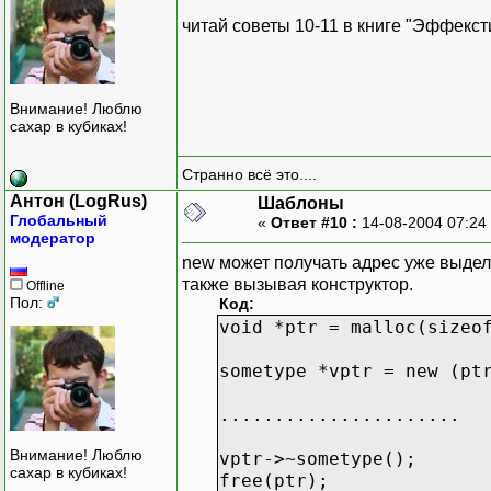
читай советы 10-11 в книге "Эффекст
Внимание! Люблю
сахар в кубиках!
Странно всё это....
Антон (LogRus)
Шаблоны
Глобальный
«
Ответ #10 :
14-08-2004 07:24
модератор
new может получать адрес уже выдел
также вызывая конструктор.
Offline
Пол:
Код:
void *ptr = malloc(sizeo
sometype *vptr = new (pt
......................
Внимание! Люблю
vptr->~sometype();
сахар в кубиках!
free(ptr);