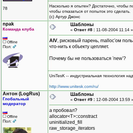
Насколько я опытен? Достаточно, чтобы по
78
чтобы отказаться от попыток это сделать.
(с) Артур Джонс
npak
Шаблоны
Команда клуба
«
Ответ #8 :
11-08-2004 11:14 
AIV
, рисковый парень, malloc'ом пол
Offline
что-нить к объекту цепляет.
Пол:
Почему бы не пользоваться 'new'?
UniTesK -- индустриальная технология на
http://www.unitesk.com/ru/
Антон (LogRus)
Шаблоны
Глобальный
«
Ответ #9 :
12-08-2004 13:59 
модератор
а пробовал?
allocator<T>::constract
Offline
Пол:
uninitialized_fill
raw_storage_iterators