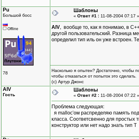
Pu
Шаблоны
Большой босс
«
Ответ #1 :
11-08-2004 07:17 
AIV
, вообще то, как я понимаю, в С++
Offline
другой пользовательский. Разница м
определил тип иль он уже встроен. Т
Насколько я опытен? Достаточно, чтобы по
78
чтобы отказаться от попыток это сделать.
(с) Артур Джонс
AIV
Шаблоны
Гость
«
Ответ #2 :
11-08-2004 07:22 
Проблема следующая:
я malloc'ом распределяю память под 
класса. Соответсвенно для простых ти
конструктор или нет надо знать тип Т 