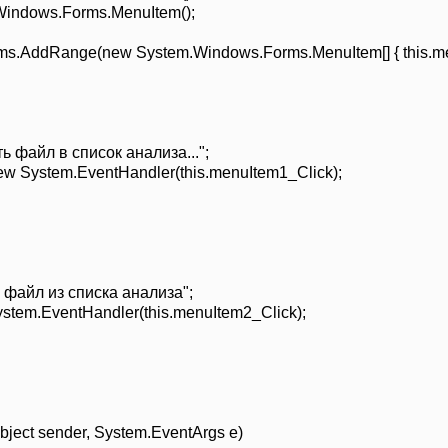
Windows.Forms.MenuItem();
ms.AddRange(new System.Windows.Forms.MenuItem[] { this.men
ь файл в список анализа...";
 System.EventHandler(this.menuItem1_Click);
ь файл из списка анализа";
ystem.EventHandler(this.menuItem2_Click);
bject sender, System.EventArgs e)