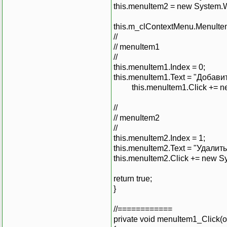
this.menuItem2 = new System.
this.m_clContextMenu.MenuIte
//
// menuItem1
//
this.menuItem1.Index = 0;
this.menuItem1.Text = "Добавит
this.menuItem1.Click += new
//
// menuItem2
//
this.menuItem2.Index = 1;
this.menuItem2.Text = "Удалит
this.menuItem2.Click += new S
return true;
}
//============
private void menuItem1_Click(o