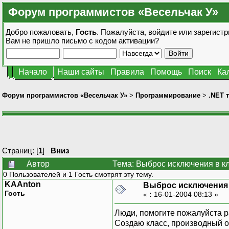
Форум программистов «Весельчак У»
Добро пожаловать,
Гость
. Пожалуйста,
войдите
или
зарегистр
Вам не пришло
письмо с кодом активации?
Начало
Наши сайты
Правила
Помощь
Поиск
Ка
Форум программистов «Весельчак У»
>
Программирование
>
.NET 
Страниц: [
1
]
Вниз
Автор
Тема: Выброс исключения в кл
0 Пользователей и 1 Гость смотрят эту тему.
KAAnton
Выброс исключения в
Гость
«
:
16-01-2004 08:13 »
Люди, помогите пожалуйста р
Создаю класс, производный о