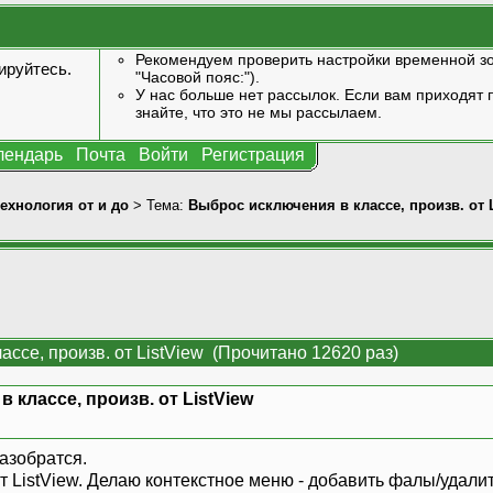
Рекомендуем проверить настройки временной зо
ируйтесь
.
"Часовой пояс:").
У нас больше нет рассылок. Если вам приходят п
знайте, что это не мы рассылаем.
лендарь
Почта
Войти
Регистрация
технология от и до
> Тема:
Выброс исключения в классе, произв. от 
ассе, произв. от ListView (Прочитано 12620 раз)
 классе, произв. от ListView
азобратся.
т ListView. Делаю контекстное меню - добавить фалы/удали