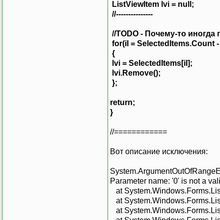
ListViewItem lvi = null;
//---------------
//TODO - Почему-то иногда
for(iI = SelectedItems.Count - 1;
{
lvi = SelectedItems[iI];
lvi.Remove();
};
return;
}
//============
Вот описание исключения:
System.ArgumentOutOfRangeExce
Parameter name: '0' is not a vali
at System.Windows.Forms.ListV
at System.Windows.Forms.Lis
at System.Windows.Forms.Lis