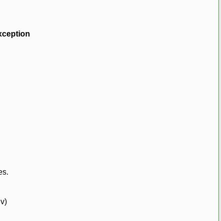
ception
es.
v)