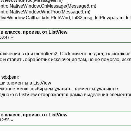
stView.WndProc(Message& m)
ntrolNativeWindow.OnMessage(Message& m)
ntrolNativeWindow.WndProc(Message& m)
eWindow.Callback(IntPtr hWnd, Int32 msg, IntPtr wparam, Int
 классе, произв. от ListView
08:47 »
ключения в ф-и menuItem2_Click ничего не дает, т.к. исклю
и ставить обработчик исключения там, но не помогло, искл
 эффект:
и элементы в ListView
кстное меню, выбираем удалить, элементы удаляются
однако в ListView отображается рамка выделения элементо
 классе, произв. от ListView
12:55 »