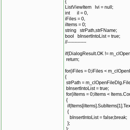
{
ListViewItem lvi = null;
int iI = 0,
iFiles = 0,
iItems = 0;
string strPath,strFName;
bool bInsertIntoList = true;
//-------------
if(DialogResult.OK != m_clOpe
return;
for(iFiles = 0;iFiles < m_clOpe
{
strPath = m_clOpenFileDlg.Fil
bInsertIntoList = true;
for(iItems = 0;iItems < Items.Co
{
if(Items[iItems].SubItems[1].Tex
{
bInsertIntoList = false;break;
};
};