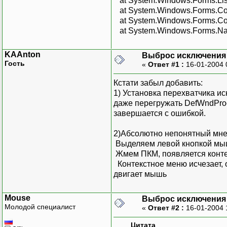
at System.Windows.Forms.Li
at System.Windows.Forms.Co
at System.Windows.Forms.Co
at System.Windows.Forms.Nativ
KAAnton
Выброс исключения в
Гость
«
Ответ #1 :
16-01-2004 
Кстати забыл добавить:
1) Установка перехватчика ис
даже перегружать DefWndProc 
завершается с ошибкой.
2)Абсолютно непонятный мне
Выделяем левой кнопкой мыш
Жмем ПКМ, появляется конте
Контекстное меню исчезает, 
двигает мышь
Mouse
Выброс исключения в
Молодой специалист
«
Ответ #2 :
16-01-2004 
Цитата