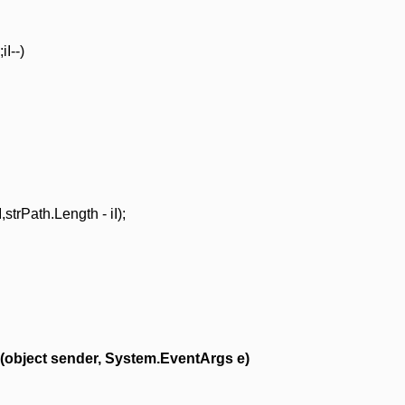
iI--)
strPath.Length - iI);
(object sender, System.EventArgs e)