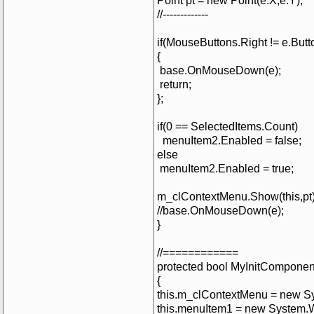
Point pt = new Point(e.X,e.Y);
//-------------
if(MouseButtons.Right != e.Butt
{
base.OnMouseDown(e);
return;
};
if(0 == SelectedItems.Count)
menuItem2.Enabled = false;
else
menuItem2.Enabled = true;
m_clContextMenu.Show(this,pt)
//base.OnMouseDown(e);
}
//============
protected bool MyInitComponen
{
this.m_clContextMenu = new S
this.menuItem1 = new System.