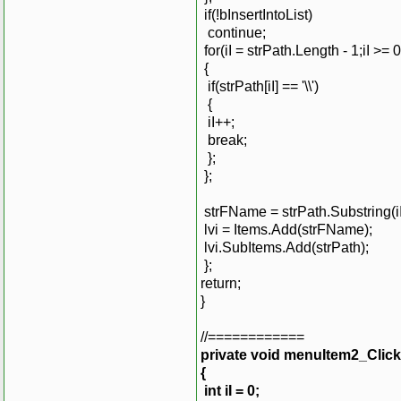
if(!bInsertIntoList)
continue;
for(iI = strPath.Length - 1;iI >= 0;
{
if(strPath[iI] == '\\')
{
iI++;
break;
};
};
strFName = strPath.Substring(iI,
lvi = Items.Add(strFName);
lvi.SubItems.Add(strPath);
};
return;
}
//============
private void menuItem2_Click
{
int iI = 0;