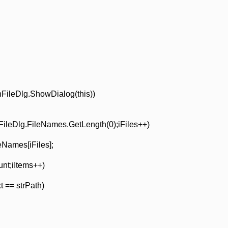
nFileDlg.ShowDialog(this))
nFileDlg.FileNames.GetLength(0);iFiles++)
eNames[iFiles];
unt;iItems++)
t == strPath)