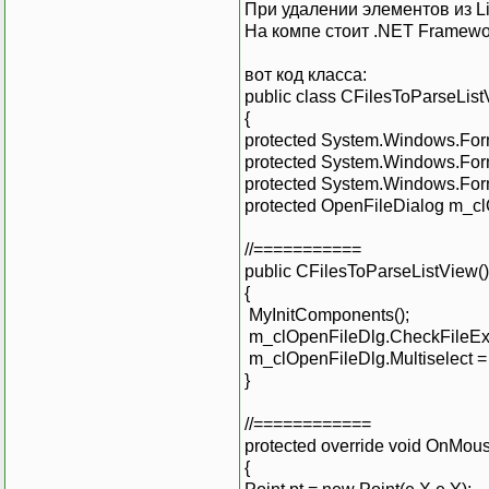
При удалении элементов из L
На компе стоит .NET Framewo
вот код класса:
public class CFilesToParseList
{
protected System.Windows.Fo
protected System.Windows.Fo
protected System.Windows.Fo
protected OpenFileDialog m_cl
//===========
public CFilesToParseListView()
{
MyInitComponents();
m_clOpenFileDlg.CheckFileExis
m_clOpenFileDlg.Multiselect = 
}
//============
protected override void OnM
{