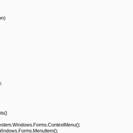
on)
;
ts()
ystem.Windows.Forms.ContextMenu();
Windows.Forms.MenuItem();