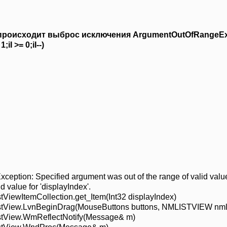
 происходит выброс исключения ArgumentOutOfRangeEx
iI >= 0;iI--)
ption: Specified argument was out of the range of valid valu
d value for 'displayIndex'.
iewItemCollection.get_Item(Int32 displayIndex)
tView.LvnBeginDrag(MouseButtons buttons, NMLISTVIEW nml
tView.WmReflectNotify(Message& m)