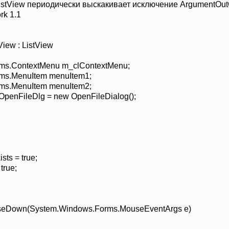
istView периодически выскакивает исключение ArgumentOut
rk 1.1
View : ListView
rms.ContextMenu m_clContextMenu;
rms.MenuItem menuItem1;
rms.MenuItem menuItem2;
OpenFileDlg = new OpenFileDialog();
ts = true;
true;
ouseDown(System.Windows.Forms.MouseEventArgs e)