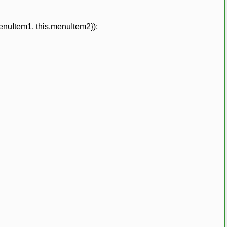
uItem1, this.menuItem2});