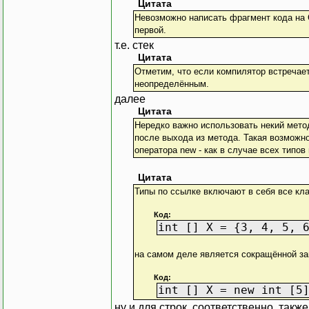
Цитата
Невозможно написать фрагмент кода на C
первой.
т.е. стек
Цитата
Отметим, что если компилятор встречает 
неопределённым.
далее
Цитата
Нередко важно использовать некий мето
после выхода из метода. Такая возможн
оператора new - как в случае всех типов
Цитата
Типы по ссылке включают в себя все кла
Код:
int [] X = {3, 4, 5, 
на самом деле является сокращённой за
Код:
int [] X = new int [5
ну и для строк, соответственно, также