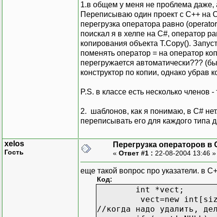
1.в общем у меня не проблема даже, 
Переписываю один проект с C++ на С#
перегрузка оператора равно (operator
поискал я в хелпе на С#, оператор р
копирования объекта T.Copy(). Запуст
поменять оператор = на оператор коп
перегружается автоматически??? (был
конструктор по копии, однако убрав к
P.S. в классе есть несколько членов
2. шаблонов, как я понимаю, в C# не
переписывать его для каждого типа д
xelos
Перегрузка операторов в 
Гость
«
Ответ #1 :
22-08-2004 13:46 
еще такой вопрос про указатели. в С+
Код:
int *vect;
vect=new int[siz
//когда надо удалить, де