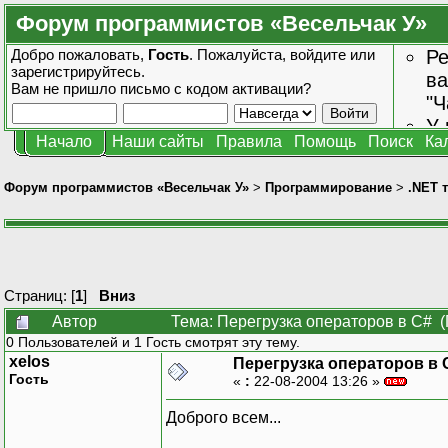
Форум программистов «Весельчак У»
Добро пожаловать,
Гость
. Пожалуйста,
войдите
или
Ре
зарегистрируйтесь
.
ва
Вам не пришло
письмо с кодом активации?
"Ч
У 
Начало
Наши сайты
Правила
Помощь
Поиск
Ка
от
зн
Форум программистов «Весельчак У»
>
Программирование
>
.NET 
Страниц: [
1
]
Вниз
Автор
Тема: Перегрузка операторов в С# (
0 Пользователей и 1 Гость смотрят эту тему.
xelos
Перегрузка операторов в 
Гость
«
:
22-08-2004 13:26 »
Доброго всем...