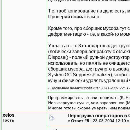
Т.е. твоё копирование на деле есть 
Проверяй внимательно.
Кроме того, про сборщик мусора тут с
дефрагментацию - т.е. в какой-то мо
У класса есть 3 стандартных деструктор
(логически завершает работу с объект
Dispose() - полный ручной деструктор
использовать, но память не очищается
сборщик мусора, для ручного вызова 
System.GC.SuppressFinalize(), чтобы
кучу и физически удалять удалённый 
«
Последнее редактирование: 30-11-2007 22:51
Программировать - значит понимать (К. Н
Невывернутое лучше, чем вправленное (М
Многие готовы скорее умереть, чем подум
xelos
Перегрузка операторов в 
Гость
«
Ответ #5 :
23-08-2004 12:10 