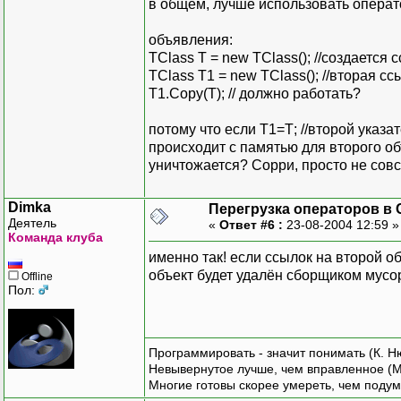
в общем, лучше использовать операто
объявления:
TClass T = new TClass(); //создается 
TClass T1 = new TClass(); //вторая с
T1.Copy(T); // должно работать?
потому что если Т1=Т; //второй указат
происходит с памятью для второго о
уничтожается? Сорри, просто не сов
Dimka
Перегрузка операторов в 
Деятель
«
Ответ #6 :
23-08-2004 12:59 
Команда клуба
именно так! если ссылок на второй о
объект будет удалён сборщиком мусо
Offline
Пол:
Программировать - значит понимать (К. Н
Невывернутое лучше, чем вправленное (М
Многие готовы скорее умереть, чем подум