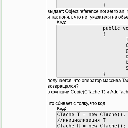
}
выдает: Object reference not set to an i
я так понял, что нет указателя на об
Код:
public v
{
}
получается, что оператор массива Tac
возвращался?
в функции Copie(CTache T) и AddTach
что сбивает с толку, что код
Код:
CTache T = new CTache();
//инициализация T
CTache R = new CTache();