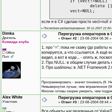
if (vect!=NULL)
delete [
vect=NULL;
если я в С# сдклаю просто vect=null 
«
Последнее редактирование: 30-11-2007 22:49
Dimka
Перегрузка операторов в 
Деятель
«
Ответ #2 :
23-08-2004 06:36 
Команда клуба
1. про "=": пока не скажу (до работы 
копируется, а что ссылается. А ещё е
Offline
Пол:
видел, а вот в коде... - опять ж, посм
2. Про NULL: в общем случае делать 
3. Про шаблоны: в .NET Framework 2
Программировать - значит понимать (К. Н
Невывернутое лучше, чем вправленное (М
Многие готовы скорее умереть, чем подум
Alex White
Перегрузка операторов в 
Участник
«
Ответ #3 :
23-08-2004 09:44 
Все объекты наследованые от ValueT