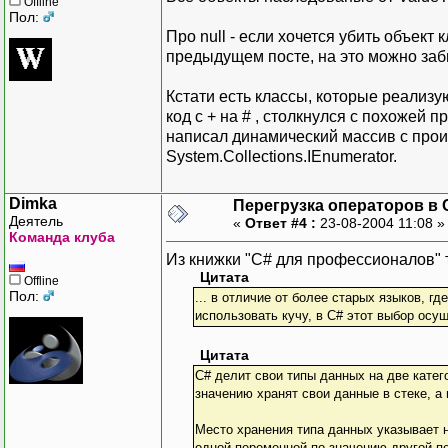
Offline
Пол:
Про null - если хочется убить объект 
предыдущем посте, на это можно заб
Кстати есть классы, которые реализ
код с + на # , столкнулся с похожей 
написал динамический массив с произ
System.Collections.IEnumerator.
Dimka
Перегрузка операторов в 
Деятель
«
Ответ #4 :
23-08-2004 11:08 
Команда клуба
Из книжки "C# для профессионалов" т.
Цитата
Offline
Пол:
... в отличие от более старых языков, г
использовать кучу, в C# этот выбор осу
Цитата
C# делит свои типы данных на две катег
значению хранят свои данные в стеке, а
Место хранения типа данных указывает н
одной переменной по значению другой пе