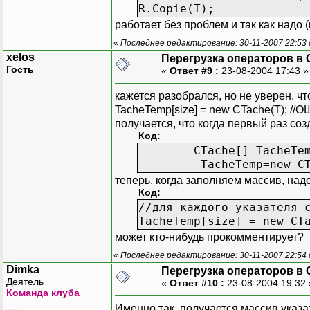
R.Copie(T);
работает без проблем и так как надо (
«
Последнее редактирование: 30-11-2007 22:53
xelos
Перегрузка операторов в 
Гость
«
Ответ #9 :
23-08-2004 17:43 
кажется разобрался, но не уверен. чт
TacheTemp[size] = new CTache(T); 
получается, что когда первый раз со
Код:
CTache[] TacheTem
TacheTemp=new CTache
теперь, когда заполняем массив, над
Код:
//для каждого указателя 
TacheTemp[size] = new CT
может кто-нибудь прокомментирует?
«
Последнее редактирование: 30-11-2007 22:54
Dimka
Перегрузка операторов в 
Деятель
«
Ответ #10 :
23-08-2004 19:32
Команда клуба
Именно так, получается массив указ