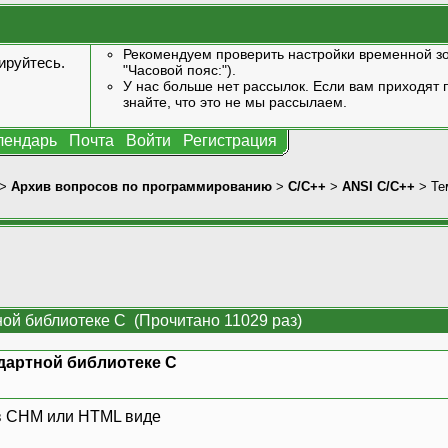
Рекомендуем проверить настройки временной зо
ируйтесь
.
"Часовой пояс:").
У нас больше нет рассылок. Если вам приходят п
знайте, что это не мы рассылаем.
лендарь
Почта
Войти
Регистрация
>
Архив вопросов по программированию
>
C/C++
>
ANSI С/С++
> Те
ной библиотеке С (Прочитано 11029 раз)
дартной библиотеке С
в CHM или HTML виде