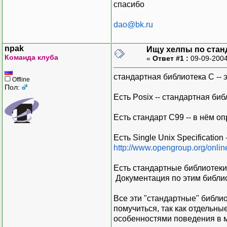
спасибо
dao@bk.ru
npak
Ищу хелпы по стан
Команда клуба
«
Ответ #1 :
09-09-2004
стандартная библиотека С -- 
Offline
Пол:
Есть Posix -- стандартная би
Есть стандарт С99 -- в нём о
Есть Single Unix Specificati
http://www.opengroup.org/onli
Есть стандартные библиотеки 
Документация по этим библио
Все эти "стандартные" библи
помучиться, так как отдельн
особенностями поведения в м