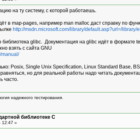
ацию на ту систему, с которой работаешь.
ёт в map-pages, например man malloc даст справку по фун
ссылке
http://msdn.microsoft.com/library/default.asp?url=/librar
библиотека glibc. Документация на glibc идёт в формате texi
но взять с сайта GNU
c/manual/
о: Posix, Single Unix Specification, Linux Standard Base, B
 равняться, но для реальной работы надо читать документа
ь часто.
логия надежного тестирования.
дартной библиотеке С
 12:47 »