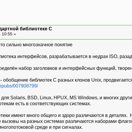
дартной библиотеке С
 10:55 »
это сильно многозначное понятие
блиотека интерфейсов, разрабатывается в недрах ISO, разад
пределён набор заголовков и интерфейсных функций, творен
on -- обобщение библиотек С разных клонов Unix, продвигает
nepubs/007908799/
для Solaris, BSD, Linux, HPUX, MS Windows, и многих други
текам есть в соответствующих системах.
отеки имеют много общего и здоро различаются в деталях.
ые вызовы на разных системах различаются наборами флаго
ногопотоковой среде и при сигналах.