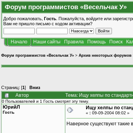
Форум программистов «Весельчак У»
Добро пожаловать,
Гость
. Пожалуйста,
войдите
или
зарегистр
Вам не пришло
письмо с кодом активации?
Начало
Наши сайты
Правила
Помощь
Поиск
Ка
Форум программистов «Весельчак У»
>
Архив некоторых форумов
Страниц: [
1
]
Вниз
Автор
Тема: Ищу хелпы по стандарт
0 Пользователей и 1 Гость смотрят эту тему.
ЮрийЛ
Ищу хелпы по стан
Гость
«
:
09-09-2004 08:02 »
Наверное существуют такие 