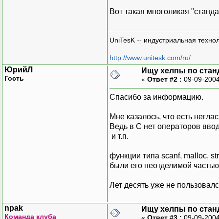
Вот такая многоликая "станда
UniTesK -- индустриальная техно
http://www.unitesk.com/ru/
ЮрийЛ
Ищу хелпы по стан
Гость
«
Ответ #2 :
09-09-2004
Спасибо за информацию.
Мне казалось, что есть негла
Ведь в С нет операторов вво
и т.п.
функции типа scanf, malloc, st
были его неотделимой частью.
Лет десять уже не пользовалс
npak
Ищу хелпы по стан
Команда клуба
«
Ответ #3 :
09-09-2004