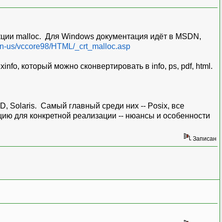
кции malloc. Для Windows документация идёт в MSDN,
y/en-us/vccore98/HTML/_crt_malloc.asp
nfo, который можно сконвертировать в info, ps, pdf, html.
SD, Solaris. Самый главный среди них -- Posix, все
цию для конкретной реализации -- нюансы и особенности
Записан