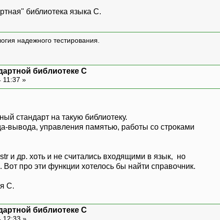
ртная" библиотека языка С.
логия надежного тестирования.
дартной библиотеке С
 11:37 »
сный стандарт на такую библиотеку.
да-вывода, управления памятью, работы со строками
rstr и др. хоть и не считались входящими в язык, но
 Вот про эти функции хотелось бы найти справочник.
я С.
дартной библиотеке С
 12:33 »