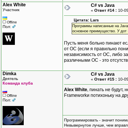
Alex White
C# vs Java
Участник
«
Ответ #14 :
10-09
Цитата: Lars
Offline
Программы написанные на Java
Пол:
основное преимущество. У дот н
Пусть меня больно пинают ес
от ОС (если я правильно по
независимость от ОС, либо за
различными ОС - это отсутств
Dimka
C# vs Java
Деятель
«
Ответ #15 :
10-09
Команда клуба
Alex White
, пинать не будут,
Frameworkи потихоньку на дру
Offline
Пол:
Программировать - значит понима
Невывернутое лучше, чем вправл