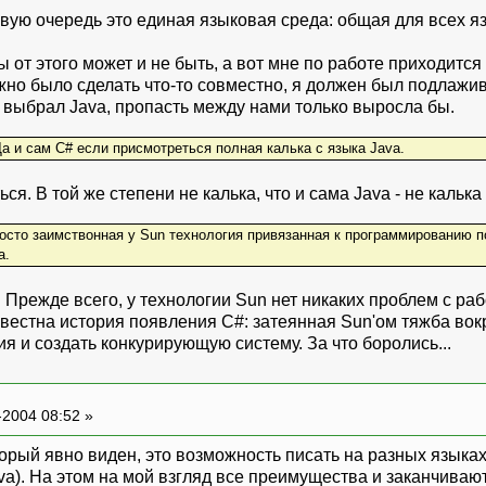
первую очередь это единая языковая среда: общая для всех
 от этого может и не быть, а вот мне по работе приходитс
ужно было сделать что-то совместно, я должен был подлажи
выбрал Java, пропасть между нами только выросла бы.
Да и сам С# если присмотреться полная калька с языка Java.
я. В той же степени не калька, что и сама Java - не калька
росто заимствонная у Sun технология привязанная к программированию п
а.
Прежде всего, у технологии Sun нет никаких проблем с раб
вестна история появления C#: затеянная Sun'ом тяжба вокр
ия и создать конкурирующую систему. За что боролись...
-2004 08:52 »
орый явно виден, это возможность писать на разных языках
ava). На этом на мой взгляд все преимущества и заканчива