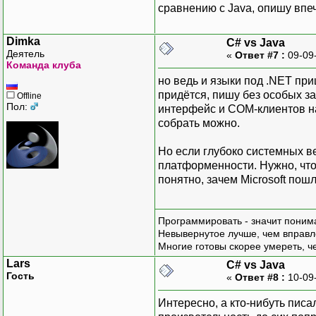
сравнению с Java, опишу вп
Dimka
C# vs Java
Деятель
«
Ответ #7 :
09-09
Команда клуба
но ведь и языки под .NET пр
придётся, пишу без особых з
Offline
Пол:
интерфейс и COM-клиентов на
собрать можно.
Но если глубоко системных ве
платформенности. Нужно, чтоб
понятно, зачем Microsoft пош
Программировать - значит понима
Невывернутое лучше, чем вправл
Многие готовы скорее умереть, ч
Lars
C# vs Java
Гость
«
Ответ #8 :
10-09
Интересно, а кто-нибуть писа