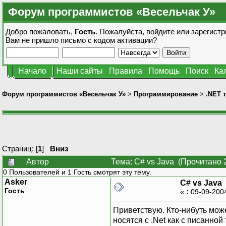
Форум программистов «Весельчак У»
Добро пожаловать,
Гость
. Пожалуйста,
войдите
или
зарегистр
Вам не пришло
письмо с кодом активации?
Начало
Наши сайты
Правила
Помощь
Поиск
Ка
Форум программистов «Весельчак У»
>
Программирование
>
.NET 
Страниц: [
1
]
Вниз
Автор
Тема: C# vs Java (Прочитано 
0 Пользователей и 1 Гость смотрят эту тему.
Asker
C# vs Java
Гость
«
:
09-09-200
Приветствую. Кто-нибуть може
носятся с .Net как с писанной