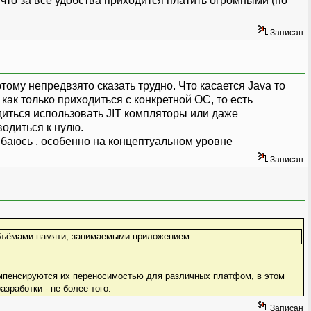
 что за все удобства приходится платить огромными (по
Записан
тому непредвзято сказать трудно. Что касается Java то
как только приходиться с конкретной ОС, то есть
иться использовать JIT компляторы или даже
одиться к нулю.
, особенно на концептуальном уровне
Записан
 объёмами памяти, занимаемыми приложением.
омпенсируются их переносимостью для различных платфом, в этом
зработки - не более того.
Записан