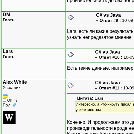
произвотельность до сих попр
DM
C# vs Java
Гость
«
Ответ #9 :
10-09
Lars, есть ли какие результат
узнать непредвзятое мнение
Lars
C# vs Java
Гость
«
Ответ #10 :
10-09
Есть текие данные, например
Alex White
C# vs Java
Участник
«
Ответ #11 :
10-09
Цитата: Lars
Offline
Интересно, а кто-нибуть писал
Пол:
узким местом.
Конечно. И продолжаем это д
производительности вроде не 