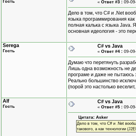
Гость
«
Ответ #3 :
09-09
Дело в том, что C# и .Net во
языка программирования как та
полная калька с языка Java.
основная идеология - это пер
Serega
C# vs Java
Гость
«
Ответ #4 :
09-09
Думаю что перетянуть разрабо
Лишь одна возможность не де
програме и даже не пытаюсь 
Реально большинство исключе
(порой это настолько веселит,
Alf
C# vs Java
Гость
«
Ответ #5 :
09-09
Цитата: Asker
Дело в том, что C# и .Net воо
такового, а как технологии (J2EE