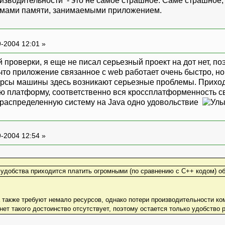
оизводительности - это не самое страшное. Саме страшное,
ёмами памяти, занимаемыми приложением.
-2004 12:01 »
 проверки, я еще не писал серьезный проект на дот нет, поэ
что приложение связанное с web работает очень быстро, но 
урсы машины здесь возникают серьезные проблемы. Приход
ю платформу, соответственно вся кроссплатформенность св
 распределенную систему на Java одно удовольствие
-2004 12:54 »
е удобства приходится платить огромными (по сравнению с C++ кодом)
 также требуют немало ресурсов, однако потери производительности к
ет такого достоинство отсутствует, поэтому остается только удобство ра