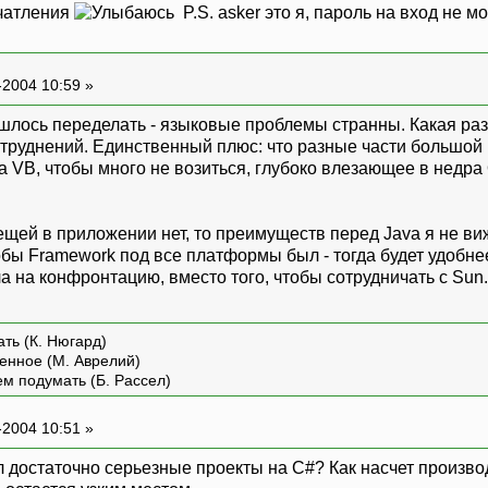
ечатления
P.S. asker это я, пароль на вход не 
-2004 10:59 »
ишлось переделать - языковые проблемы странны. Какая раз
атруднений. Единственный плюс: что разные части большой
 VB, чтобы много не возиться, глубоко влезающее в недра 
щей в приложении нет, то преимуществ перед Java я не вижу
ы Framework под все платформы был - тогда будет удобнее.
ла на конфронтацию, вместо того, чтобы сотрудничать с Sun.
ть (К. Нюгард)
енное (М. Аврелий)
ем подумать (Б. Рассел)
-2004 10:51 »
л достаточно серьезные проекты на C#? Как насчет произво