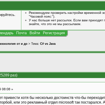
Рекомендуем проверить настройки временной зо
ируйтесь
.
"Часовой пояс:").
У нас больше нет рассылок. Если вам приходят п
знайте, что это не мы рассылаем.
лендарь
Почта
Войти
Регистрация
технология от и до
> Тема:
C# vs Java
25289 раз)
4 08:08 »
т привести хотя бы несколько достоинств что-бы переходить
 торбой, или это рекламный отдел microsoft так постарался.