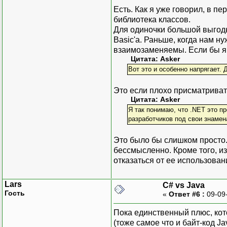
Есть. Как я уже говорил, в 
библиотека классов.
Для одиночки большой выгоды
Basic'а. Раньше, когда нам н
взаимозаменяемы. Если бы я 
Цитата: Asker
Вот это и особенно напрягает. 
Это если плохо присматриватьс
Цитата: Asker
Я так понимаю, что .NET это п
разработчиков под свои знамен
Это было бы слишком просто. 
бессмысленно. Кроме того, из
отказаться от ее использован
Lars
C# vs Java
Гость
«
Ответ #6 :
09-09
Пока единственный плюс, кот
(тоже самое что и байт-код J