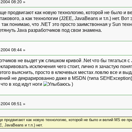
-2004 08:20 »
обще продвигают как новую технологию, которой не было и в
кового, а как технологии (J2EE, JavaBeans и т.п.) нет. Вот
 Я так понимаю, что .NET это просто заимствонная у Sun т
етянуть Java разработчиков под свои знамена.
-2004 08:44 »
тчиков не выдет уж слишком кривой .Net что бы тягаться с 
кларивовать исключения чего стоит, лично я зачастую поня
этого выяснить, просто в ключевых местах ловлю все и вы
ний не декрарированно даже в MSDN (типа SEHException), 
 что в ход идут ноги
)
-2004 08:51 »
бще продвигают как новую технологию, которой не было и велий MS ее пр
, JavaBeans и т.п.) нет.