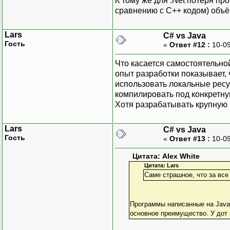
К тому же для .Net потеря пр
сравнению с C++ кодом) объ
Lars
C# vs Java
Гость
«
Ответ #12 :
10-09
Что касается самостоятельной
опыт разработки показывает, 
использовать локальные рес
компилировать под конкретну
Хотя разрабатывать крупную
Lars
C# vs Java
Гость
«
Ответ #13 :
10-09
Цитата: Alex White
Цитата: Lars
Саме страшное, что за вс
Программы написанные на Java
основное преимущество. У дот н