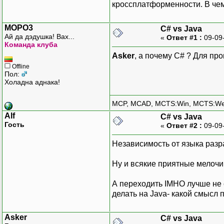
кроссплатформенности. В че
MOPO3
C# vs Java
Ай да дэдушка! Вах...
«
Ответ #1 :
09-09
Команда клуба
Asker
, а почему C# ? Для пр
Offline
Пол:
Холадна аднака!
MCP, MCAD, MCTS:Win, MCTS:W
Alf
C# vs Java
Гость
«
Ответ #2 :
09-09
Независимость от языка разр
Ну и всякие приятные мелочи,
А переходить IMHO лучше не с
делать на Java- какой смысл 
Asker
C# vs Java