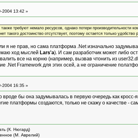
-2004 13:42 »
 также требуют немало ресурсов, однако потери производительности к
ет такого достоинство отсутствует, поэтому остается только удобство ра
ли я не прав, но сама платформа .Net изначально задумыв
нимаю ход мыслей
Lars'a
). И сам разработчик может либо ос
валить все на корню (например, вызвав чтонить из user32.d
ие .Net Framework для этих осей, а не ограничение полатф
-2004 16:35 »
 но вроде бы она задумывалась в первую очередь как кросс-
гие платформы создаются, только не скажу о качестве - са
ть (К. Нюгард)
енное (М. Аврелий)