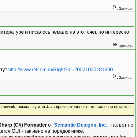
Записан
литературе и писалось немало на этот счет, но интересно
Записан
 тут
http://www.relcom.ru/Right?id=20021030181600
Записан
amework, поскольку для Java произвотельность до сих попр остается
harp (C#) Formatter
от
Semantic Designs, Inc.
, так вот по
ется GUI - так явно на порядок ниже.