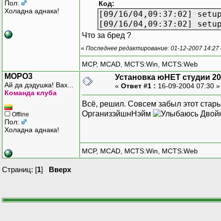
Пол:
Код:
Холадна аднака!
[09/16/04,09:37:02] setu
[09/16/04,09:37:02] setu
Что за бред ?
«
Последнее редактирование: 01-12-2007 14:27
MCP, MCAD, MCTS:Win, MCTS:Web
MOPO3
Установка юНЕТ студии 2
Ай да дэдушка! Вах...
«
Ответ #1 :
16-09-2004 07:30 
Команда клуба
Всё, решил. Совсем забыл этот стары
ОрганизэйшнНэйм
Двойн
Offline
Пол:
Холадна аднака!
MCP, MCAD, MCTS:Win, MCTS:Web
Страниц: [
1
]
Вверх