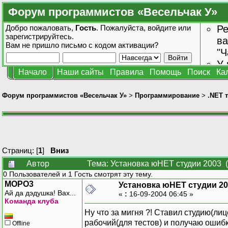
Форум программистов «Весельчак У»
Добро пожаловать,
Гость
. Пожалуйста,
войдите
или
Ре
зарегистрируйтесь
.
ва
Вам не пришло
письмо с кодом активации?
"Ч
У 
Начало
Наши сайты
Правила
Помощь
Поиск
Ка
от
зн
Форум программистов «Весельчак У»
>
Программирование
>
.NET 
Страниц: [
1
]
Вниз
Автор
Тема: Установка юНЕТ студии 2003 
0 Пользователей и 1 Гость смотрят эту тему.
MOPO3
Установка юНЕТ студии 2
Ай да дэдушка! Вах...
«
:
16-09-2004 06:45 »
Команда клуба
Ну что за мигня ?! Ставил студию(ли
рабочий(для тестов) и получаю ошиб
Offline