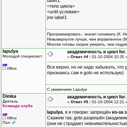
label1:
<тело цикла>
<until-условие>
jne label1
Программировать - значит понимать (К. Н
Невывернутое лучше, чем вправленное (М
Многие готовы скорее умереть, чем подум
lapulya
академичность и цикл for.
Молодой специалист
«
Ответ #4 :
01-10-2004 10:35 
Все верно, но не надо забывать, что 
Offline
признаюсь сам я goto не использую)
С уважением Lapulya
Dimka
академичность и цикл for.
Деятель
«
Ответ #5 :
01-10-2004 12:21 
Команда клуба
lapulya
, я и говорю: запрещён
из-за
Скажем так, goto разрешён (академи
Offline
Пол:
(они не страдают невнимательностью)