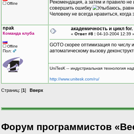
Рекомендация, а затем и правило не
Offline
совершить ошибку
, рав
Человеку не всегда нравиться, когда з
npak
академичность и цикл for.
Команда клуба
«
Ответ #8 :
04-10-2004 12:39 
GOTO скорее оптимизация по числу и
Offline
автоматическому вызову деконструкт
Пол:
UniTesK -- индустриальная технология на
http://www.unitesk.com/ru/
Страниц: [
1
]
Вверх
Форум программистов «Вес