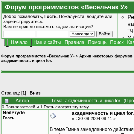
Форум программистов «Весельчак У»
Добро пожаловать,
Гость
. Пожалуйста,
войдите
или
Ре
зарегистрируйтесь
.
ва
Вам не пришло
письмо с кодом активации?
"Ч
У 
Начало
Наши сайты
Правила
Помощь
Поиск
Ка
от
зн
Форум программистов «Весельчак У»
>
Архив некоторых форумов
академичность и цикл for.
Страниц: [
1
]
Вниз
Автор
Тема: академичность и цикл for. (Пр
0 Пользователей и 1 Гость смотрят эту тему.
NeilPryde
академичность и цикл for.
Гость
«
:
30-09-2004 08:41 »
В теме "мина замедленного действия"