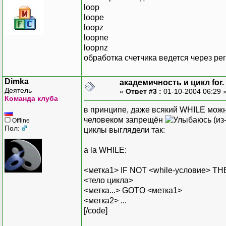
loop
loope
loopz
loopne
loopnz
обработка счетчика ведется через рег
Dimka
академичность и цикл for.
Деятель
«
Ответ #3 :
01-10-2004 06:29 
Команда клуба
в принципе, даже всякий WHILE можн
человеком запрещён
(из
Offline
Пол:
циклы выглядели так:
a la WHILE:
<метка1> IF NOT <while-условие> T
<тело цикла>
<метка...> GOTO <метка1>
<метка2> ...
[/code]