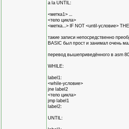
a la UNTIL:
<метка1> ...
<тело цикла>
<метка...> IF NOT <until-условие> T
такие записи непосредственно преоб
BASIC был прост и занимал очень мал
перевод вышеприведённого в asm 8
WHILE:
label1:
<while-условие>
jne label2
<тело цикла>
jmp label1
label2:
UNTIL: