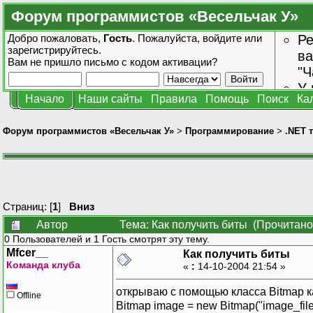
Форум программистов «Весельчак У»
Добро пожаловать,
Гость
. Пожалуйста,
войдите
или
Ре
зарегистрируйтесь
.
ва
Вам не пришло
письмо с кодом активации?
"Ч
У 
Начало
Наши сайты
Правила
Помощь
Поиск
Ка
от
зн
Форум программистов «Весельчак У»
>
Программирование
>
.NET 
Страниц: [
1
]
Вниз
Автор
Тема: Как получить биты (Прочитано
0 Пользователей и 1 Гость смотрят эту тему.
Mfcer__
Как получить биты
Команда клуба
«
:
14-10-2004 21:54 »
открываю с помощью класса Bitmap к
Offline
Bitmap image = new Bitmap("image_file