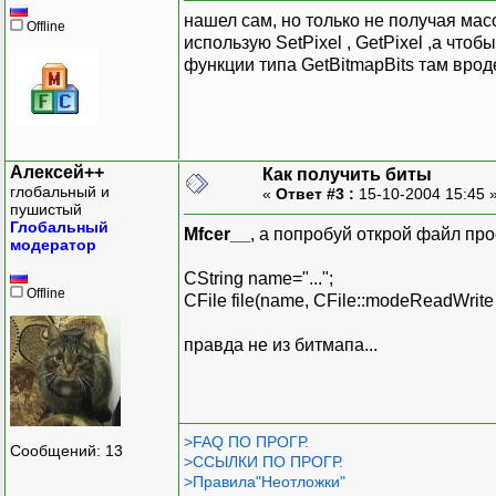
нашел сам, но только не получая мас
Offline
использую SetPixel , GetPixel ,а что
функции типа GetBitmapBits там врод
Алексей++
Как получить биты
глобальный и
«
Ответ #3 :
15-10-2004 15:45 
пушистый
Глобальный
Mfcer__
, а попробуй открой файл про
модератор
CString name="...";
Offline
CFile file(name, CFile::modeReadWrite |
правда не из битмапа...
>FAQ ПО ПРОГР.
Сообщений: 13
>ССЫЛКИ ПО ПРОГР.
>Правила"Неотложки"