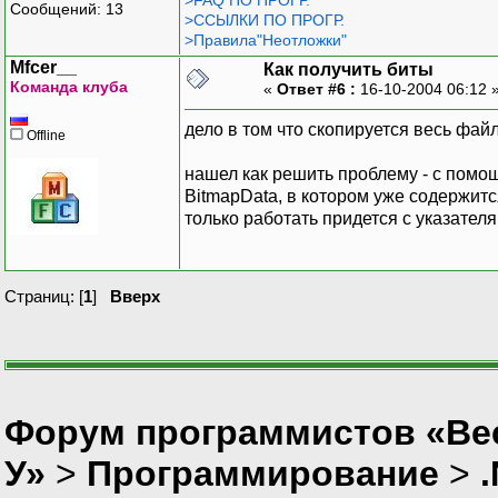
>FAQ ПО ПРОГР.
Сообщений: 13
>ССЫЛКИ ПО ПРОГР.
>Правила"Неотложки"
Mfcer__
Как получить биты
Команда клуба
«
Ответ #6 :
16-10-2004 06:12 
дело в том что скопируется весь фай
Offline
нашел как решить проблему - с помощь
BitmapData, в котором уже содержитс
только работать придется с указател
Страниц: [
1
]
Вверх
Форум программистов «Ве
У»
>
Программирование
>