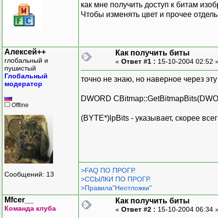
как мне получить доступ к битам изо
Чтобы изменять цвет и прочее отдель
Алексей++
Как получить биты
глобальный и
«
Ответ #1 :
15-10-2004 02:52 
пушистый
Глобальный
точно не знаю, но наверное через эт
модератор
DWORD CBitmap::GetBitmapBits(DWORD
Offline
(BYTE*)lpBits - указывает, скорее все
>FAQ ПО ПРОГР.
Сообщений: 13
>ССЫЛКИ ПО ПРОГР.
>Правила"Неотложки"
Mfcer__
Как получить биты
Команда клуба
«
Ответ #2 :
15-10-2004 06:34 