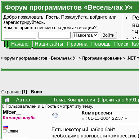
Форум программистов «Весельчак У»
Добро пожаловать,
Гость
. Пожалуйста,
войдите
или
Ре
зарегистрируйтесь
.
ва
Вам не пришло
письмо с кодом активации?
"Ч
У 
Начало
Наши сайты
Правила
Помощь
Поиск
Ка
от
зн
Форум программистов «Весельчак У»
>
Программирование
>
.NET 
Страниц: [
1
]
Вниз
Автор
Тема: Компрессия (Прочитано 6591 
0 Пользователей и 1 Гость смотрят эту тему.
Mfcer__
Компрессия
Команда клуба
«
:
01-11-2004 22:37 »
Есть некоторый набор байт
Offline
необходимо произвести компрессию 