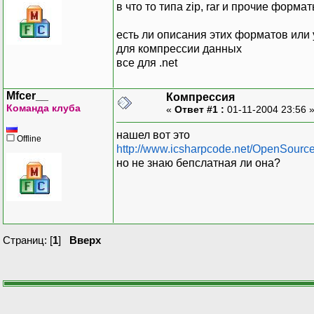
в что то типа zip, rar и прочие форма
есть ли описания этих форматов или
для компрессии данных
все для .net
Mfcer__
Компрессия
Команда клуба
«
Ответ #1 :
01-11-2004 23:56 
нашел вот это
Offline
http://www.icsharpcode.net/OpenSourc
но не знаю бепслатная ли она?
Страниц: [
1
]
Вверх