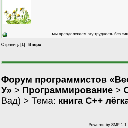
... мы преодолеваем эту трудность без си
Страниц: [
1
]
Вверх
Форум программистов «Ве
У»
>
Программирование
>
Вад
) > Тема:
книга C++ лёгк
Powered by SMF 1.1.