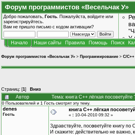
Форум программистов «Весельчак У»
Добро пожаловать,
Гость
. Пожалуйста,
войдите
или
Ре
зарегистрируйтесь
.
ва
Вам не пришло
письмо с кодом активации?
"Ч
У 
Начало
Наши сайты
Правила
Помощь
Поиск
Ка
от
зн
Форум программистов «Весельчак У»
>
Программирование
>
C/C++
Страниц: [
1
]
Вниз
Автор
Тема: книга C++ лёгкая посоветуйте 
0 Пользователей и 1 Гость смотрят эту тему.
denes
книга C++ лёгкая посовету
Гость
«
:
10-04-2010 09:32 »
Здравствуйте, пос
о
ветуйте книгу по
И скажите: действительно не важно,