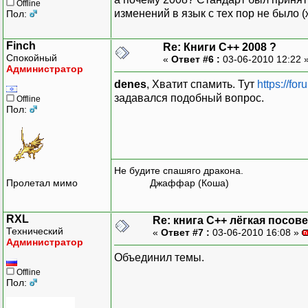
Offline
изменений в язык с тех пор не было (
Пол:
Finch
Re: Книги C++ 2008 ?
Спокойный
«
Ответ #6 :
03-06-2010 12:22 
Администратор
denes
, Хватит спамить. Тут
https://fo
задавался подобный вопрос.
Offline
Пол:
Не будите спашяго дракона.
Пролетал мимо
Джаффар (Коша)
RXL
Re: книга C++ лёгкая посове
Технический
«
Ответ #7 :
03-06-2010 16:08 »
Администратор
Объединил темы.
Offline
Пол: