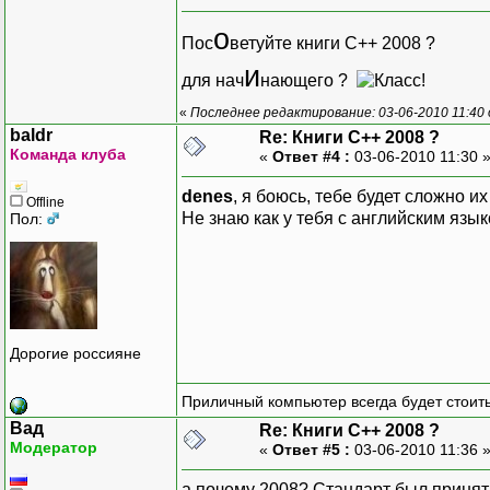
о
Пос
ветуйте книги C++ 2008 ?
и
для нач
нающего ?
«
Последнее редактирование: 03-06-2010 11:40
baldr
Re: Книги C++ 2008 ?
Команда клуба
«
Ответ #4 :
03-06-2010 11:30 
denes
, я боюсь, тебе будет сложно и
Offline
Не знаю как у тебя с английским языко
Пол:
Дорогие россияне
Приличный компьютер всегда будет стоить
Вад
Re: Книги C++ 2008 ?
Модератор
«
Ответ #5 :
03-06-2010 11:36 
а почему 2008? Стандарт был принят 