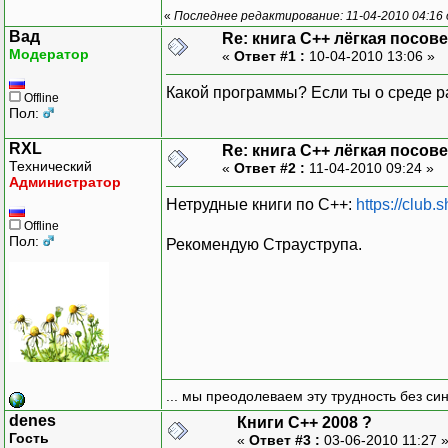
«
Последнее редактирование: 11-04-2010 04:16 
Вад
Re: книга C++ лёгкая посове
Модератор
«
Ответ #1 :
10-04-2010 13:06 »
Какой программы? Если ты о среде ра
Offline
Пол:
RXL
Re: книга C++ лёгкая посове
Технический
«
Ответ #2 :
11-04-2010 09:24 »
Администратор
Нетрудные книги по C++:
https://club.
Offline
Пол:
Рекомендую Страуструпа.
... мы преодолеваем эту трудность без си
denes
Книги C++ 2008 ?
Гость
«
Ответ #3 :
03-06-2010 11:27 