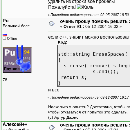
удалить из строки все пробелы
Пожалуйста!
«
Последнее редактирование: 02-05-2007 18:50
Pu
очень прошу помочь решить з
Большой босс
«
Ответ #1 :
05-12-2004 16:02 »
если с++, значит можно воспользова
Offline
Код:
std::string EraseSpaces(
{
s.erase( remove( s.begi
s.end());
return s;
78
}
и все.
«
Последнее редактирование: 03-12-2007 16:17
Насколько я опытен? Достаточно, чтобы по
чтобы отказаться от попыток это сделать.
(с) Артур Джонс
Алексей++
очень прошу помочь решить з
глобальный и
«
Ответ #2 :
05-12-2004 17:21 »