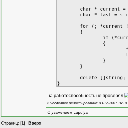
char * current =
char * last = st
for (; *current 
{
if (*cur
{
}
}
delete []string;
}
на работоспособность не проверял
«
Последнее редактирование: 03-12-2007 16:19
С уважением Lapulya
Страниц: [
1
]
Вверх