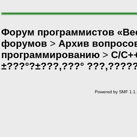
Форум программистов «Вес
форумов
>
Архив вопросо
программированию
>
C/C+
±???°?±???‚???° ???‚????
Powered by SMF 1.1.