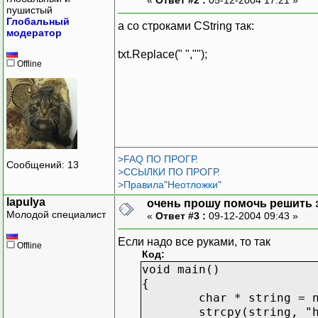
пушистый
Глобальный
а со строками CString так:
модератор
txt.Replace(" ","");
Offline
>FAQ ПО ПРОГР.
Сообщений: 13
>ССЫЛКИ ПО ПРОГР.
>Правила"Неотложки"
lapulya
очень прошу помочь решить з
Молодой специалист
«
Ответ #3 :
09-12-2004 09:43 »
Если надо все руками, то так
Offline
Код:
void main()
{
char * string = 
strcpy(string, "