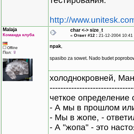
тестирования.
http://www.unitesk.com
Malaja
char <-> size_t
Команда клуба
«
Ответ #12 :
21-12-2004 10:41
npak
,
Offline
Пол:
spasibo za sowet. Nado budet poprobo
холоднокровней, Ман
-------------------------------
четкое определение 
- А мы в прошлом ил
- Мы в жопе, - ответи
- А "жопа" - это нас