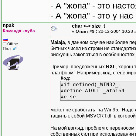
- А "жопа" - это нас
- А "жопа" - это у на
npak
char <-> size_t
Команда клуба
«
Ответ #9 :
20-12-2004 10:28 
Malaja
, в данном случае наиболее пе
Offline
битных чисел из строки не стандарт
Пол:
рискуешь закопаться в особенностях
Пример, предложенных
RXL
, хорош
платформ. Например, код, сгенерир
Код:
#if defined)_WIN32_:
#define ATOLL _atoi64
#else
может не сработать на Win95. Надо ли
тащить с собой MSVCRT.dll в которо
На мой взгляд, проблем с переносом
собственных сил при использовании 