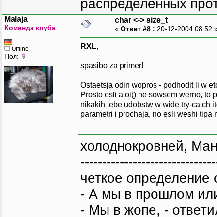
распределенных прот
Malaja
char <-> size_t
Команда клуба
«
Ответ #8 :
20-12-2004 08:52 
RXL
,
Offline
Пол:
spasibo za primer!
Ostaetsja odin wopros - podhodit li w et
Prosto esli atoi() ne sowsem werno, to 
nikakih tebe udobstw w wide try-catch i
parametri i prochaja, no esli weshi tipa
холоднокровней, Ман
-------------------------------
четкое определение 
- А мы в прошлом ил
- Мы в жопе, - ответи