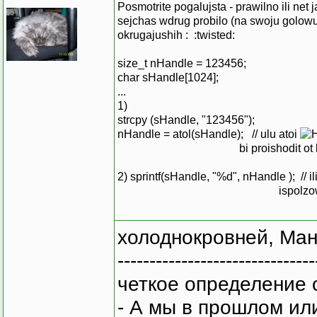
Posmotrite pogalujsta - prawilno ili ne
sejchas wdrug probilo (na swoju golowu
okrugajushih : :twisted:
size_t nHandle = 123456;
char sHandle[1024];
...
1)
strcpy (sHandle, "123456");
nHandle = atol(sHandle); // ulu atoi
bi proishodit ot lo
2) sprintf(sHandle, "%d", nHandle ); // i
ispolzowat?
холоднокровней, Ман
-------------------------------
четкое определение 
- А мы в прошлом ил