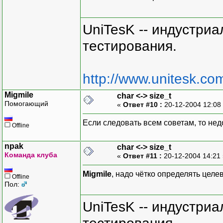
UniTesK -- индустри
тестирования.
http://www.unitesk.com
Migmile
char <-> size_t
Помогающий
«
Ответ #10 :
20-12-2004 12:08
Если следовать всем советам, то не
Offline
npak
char <-> size_t
Команда клуба
«
Ответ #11 :
20-12-2004 14:21
Migmile
, надо чётко определять цел
Offline
Пол:
UniTesK -- индустри