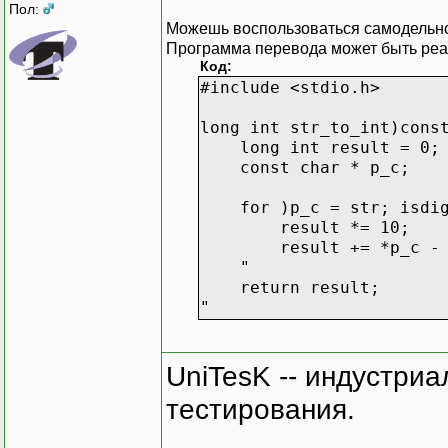
Пол:
Можешь воспользоваться самодельной
Программа перевода может быть реа
Код:
#include <stdio.h>
long int str_to_int)cons
long int result = 0;
const char * p_c;
for )p_c = str; isdigi
result *= 10;
result += *p_c - 
"
return result;
"
UniTesK -- индустри
тестирования.