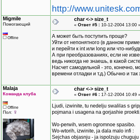
http://www.unitesk.com
Migmile
char <-> size_t
Помогающий
«
Ответ #5 :
10-12-2004 13:00 
А может быть поступить проще?
Offline
Уйти от непонятного (в данном пример
и перейти к int или long или что-ниб
А при преобразованиях, если не изв
ведь никогда не знаешь, в какой сист
Насчет самодельной - это, конечно, 
времени отладки и т.д.) Обычно и так 
Malaja
char <-> size_t
Команда клуба
«
Ответ #6 :
17-12-2004 10:49 
Ljudi, izwinite, tu nedelju swalilas s gri
Offline
pojmana i usagena na gorjashie proekt
Пол:
Wo-perwih, wsem ogromnoe spasibo.
Wo-wtorih, izwinite, ja dala malo infi :
Sejchas objasnju - ja ispolzuju chuguju 