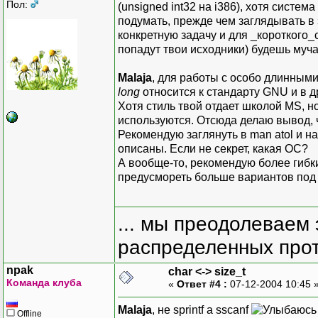
Пол:
(unsigned int32 на i386), хотя систем
подумать, прежде чем заглядывать в 
конкретную задачу и для _короткого_с
попадут твои исходники) будешь муч
Malaja
, для работы с особо длинным
long
относится к стандарту GNU и в д
Хотя стиль твой отдает школой MS, н
используются. Отсюда делаю вывод, 
Рекомендую заглянуть в man atol и на
описаны. Если не секрет, какая ОС?
А вообще-то, рекомендую более гибк
предусмореть больше вариантов под
... мы преодолеваем 
распределенных прот
npak
char <-> size_t
Команда клуба
«
Ответ #4 :
07-12-2004 10:45 
Malaja
, не sprintf а sscanf
Offline