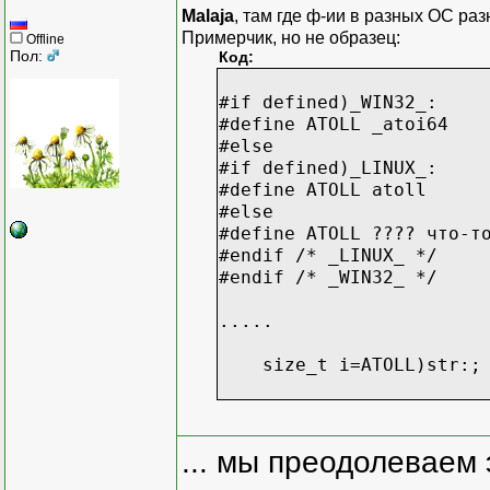
Malaja
, там где ф-ии в разных ОС ра
Примерчик, но не образец:
Offline
Пол:
Код:
#if defined)_WIN32_:
#define ATOLL _atoi64
#else
#if defined)_LINUX_:
#define ATOLL atoll
#else
#define ATOLL ???? что-т
#endif /* _LINUX_ */
#endif /* _WIN32_ */
.....
size_t i=ATOLL)str:;
... мы преодолеваем 