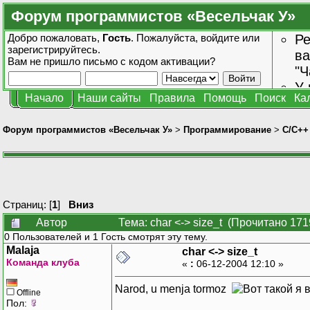
Форум программистов «Весельчак У»
Добро пожаловать,
Гость
. Пожалуйста,
войдите
или
Ре
зарегистрируйтесь
.
ва
Вам не пришло
письмо с кодом активации?
"Ч
У 
Начало
Наши сайты
Правила
Помощь
Поиск
Ка
от
зн
Форум программистов «Весельчак У»
>
Программирование
>
C/C++
Страниц: [
1
]
Вниз
Автор
Тема: char <-> size_t (Прочитано 171
0 Пользователей и 1 Гость смотрят эту тему.
Malaja
char <-> size_t
Команда клуба
«
:
06-12-2004 12:10 »
Narod, u menja tormoz
Offline
Пол: