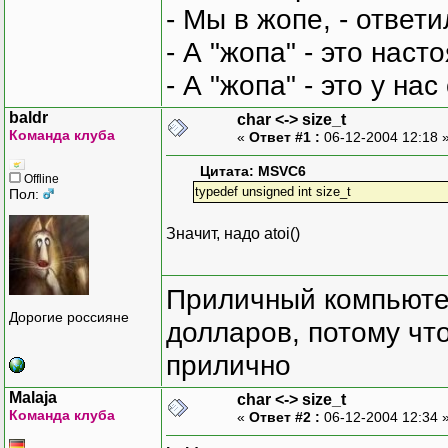
- Мы в жопе, - ответи
- А "жопа" - это нас
- А "жопа" - это у на
baldr
char <-> size_t
Команда клуба
«
Ответ #1 :
06-12-2004 12:18 
Цитата: MSVC6
Offline
typedef unsigned int size_t
Пол:
Значит, надо atoi()
Приличный компьютер
Дорогие россияне
долларов, потому что
прилично
Malaja
char <-> size_t
Команда клуба
«
Ответ #2 :
06-12-2004 12:34 