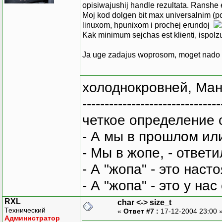
opisiwajushij handle rezultata. Ranshe et
Moj kod dolgen bit max universalnim (pos
linuxom, hpunixom i prochej erundoj
Kak minimum sejchas est klienti, ispolzu
Ja uge zadajus woprosom, moget nado i
холоднокровней, Ман
-------------------------------
четкое определение 
- А мы в прошлом ил
- Мы в жопе, - ответи
- А "жопа" - это нас
- А "жопа" - это у на
RXL
char <-> size_t
Технический
«
Ответ #7 :
17-12-2004 23:00 
Администратор