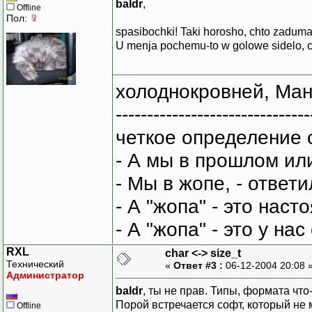
baldr
,
Offline
Пол:
spasibochki! Taki horosho, chto zadum
U menja pochemu-to w golowe sidelo, c
холоднокровней, Ман
-------------------------------
четкое определение 
- А мы в прошлом ил
- Мы в жопе, - ответи
- А "жопа" - это нас
- А "жопа" - это у на
RXL
char <-> size_t
Технический
«
Ответ #3 :
06-12-2004 20:08 
Администратор
baldr
, ты не прав. Типы, формата чт
Порой встречается софт, который не 
Offline