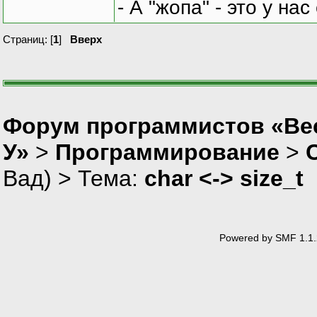
- А "жопа" - это у на
Страниц: [
1
]
Вверх
Форум программистов «Ве
У»
>
Программирование
>
Вад
) > Тема:
char <-> size_t
Powered by SMF 1.1.