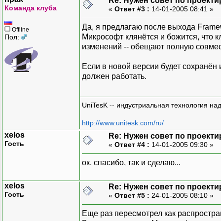
Re: Нужен совет по проект
Команда клуба
«
Ответ #3 :
14-01-2005 08:41 »
Да, я предлагаю после выхода Framew
Offline
Микрософт клянётся и божится, что к
Пол:
изменений -- обещают полную совме
Если в новой версии будет сохранён 
должен работать.
UniTesK -- индустриальная технология на
http://www.unitesk.com/ru/
xelos
Re: Нужен совет по проект
Гость
«
Ответ #4 :
14-01-2005 09:30 »
ок, спасибо, так и сделаю...
xelos
Re: Нужен совет по проект
Гость
«
Ответ #5 :
24-01-2005 08:10 »
Еще раз пересмотрел как распростра