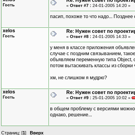
Re: Нужен совет по проект
Гость
«
Ответ #7 :
24-01-2005 14:20 »
пасип, похоже то что надо... Позднее
xelos
Re: Нужен совет по проект
Гость
«
Ответ #8 :
24-01-2005 14:33 »
у меня в классе приложения объявле
случае с поздним связыванием, такое 
объявляем переменную типа Object, о
потом вытаскивать классы из сборки ч
хм, не слишком я мудрю?
xelos
Re: Нужен совет по проект
Гость
«
Ответ #9 :
25-01-2005 10:02 »
в общем проблему с версиями можно
однако, решение...
Страниц: [
1
]
Вверх