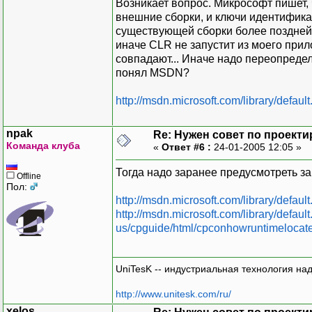
Возникает вопрос. Микрософт пишет, 
внешние сборки, и ключи идентифика
существующей сборки более поздней 
иначе CLR не запустит из моего при
совпадают... Иначе надо переопределя
понял MSDN?
http://msdn.microsoft.com/library/defau
npak
Re: Нужен совет по проект
Команда клуба
«
Ответ #6 :
24-01-2005 12:05 »
Тогда надо заранее предусмотреть з
Offline
Пол:
http://msdn.microsoft.com/library/defau
http://msdn.microsoft.com/library/default
us/cpguide/html/cpconhowruntimelocat
UniTesK -- индустриальная технология на
http://www.unitesk.com/ru/
xelos