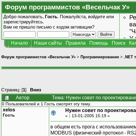
Форум программистов «Весельчак У»
Добро пожаловать,
Гость
. Пожалуйста,
войдите
или
Ре
зарегистрируйтесь
.
ва
Вам не пришло
письмо с кодом активации?
"Ч
У 
Начало
Наши сайты
Правила
Помощь
Поиск
Ка
от
зн
Форум программистов «Весельчак У»
>
Программирование
>
.NET 
Страниц: [
1
]
Вниз
Автор
Тема: Нужен совет по проектирован
0 Пользователей и 1 Гость смотрят эту тему.
xelos
Нужен совет по проектиров
Гость
«
:
13-01-2005 15:19 »
в общем есть прога с использование
MODBUS (физический протокол - RS23