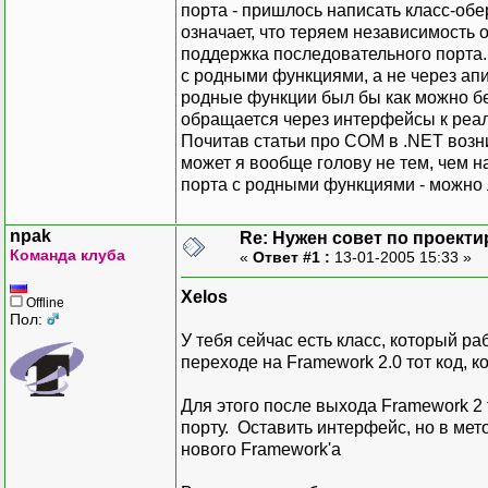
порта - пришлось написать класс-об
означает, что теряем независимость 
поддержка последовательного порта.
с родными функциями, а не через апи
родные функции был бы как можно б
обращается через интерфейсы к реал
Почитав статьи про COM в .NET возн
может я вообще голову не тем, чем 
порта с родными функциями - можно 
npak
Re: Нужен совет по проект
Команда клуба
«
Ответ #1 :
13-01-2005 15:33 »
Xelos
Offline
Пол:
У тебя сейчас есть класс, который р
переходе на Framework 2.0 тот код, 
Для этого после выхода Framework 2
порту. Оставить интерфейс, но в ме
нового Framework'а