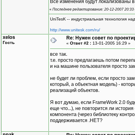
Все изменения будут локализованы в 
«
Последнее редактирование: 20-12-2007 20:33
UniTesK -- индустриальная технология на
http://www.unitesk.com/ru/
xelos
Re: Нужен совет по проект
Гость
«
Ответ #2 :
13-01-2005 16:29 »
все так.
т.е. просто предлагаешь потом переп
и на машине пользователя просто за
не будет ли проблем, если просто за
который, а объектная модель) - кот
реализаций объектов.
Я вот думаю, если FrameWork 2.0 буд
еще что...), не повторится ли история
компонента (через библиотеку контро
поддерживается .НЕТ?
npak