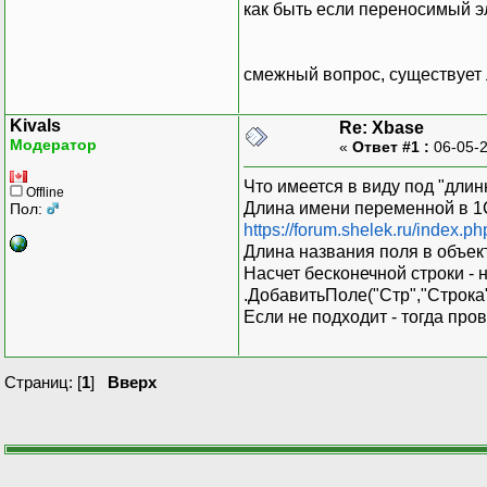
как быть если переносимый э
смежный вопрос, существует 
Kivals
Re: Xbase
Модератор
«
Ответ #1 :
06-05-2
Что имеется в виду под "дли
Offline
Длина имени переменной в 1С
Пол:
https://forum.shelek.ru/index.ph
Длина названия поля в объе
Насчет бесконечной строки - 
.ДобавитьПоле("Стр","Строка",
Если не подходит - тогда пр
Страниц: [
1
]
Вверх