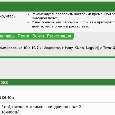
Рекомендуем проверить настройки временной зо
ируйтесь
.
"Часовой пояс:").
У нас больше нет рассылок. Если вам приходят п
знайте, что это не мы рассылаем.
лендарь
Почта
Войти
Регистрация
аммирование 1С
>
1С 7.x
(Модераторы:
Harry
,
Kivals
,
Naghual
) > Тема:
X
раз)
5 06:40 »
.dbf, какова максимальная длинна поля?...
точность);