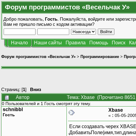
Форум программистов «Весельчак У»
Добро пожаловать,
Гость
. Пожалуйста,
войдите
или
зарегистр
Вам не пришло
письмо с кодом активации?
Начало
Наши сайты
Правила
Помощь
Поиск
Ка
Форум программистов «Весельчак У»
>
Программирование
>
Прогр
Страниц: [
1
]
Вниз
Автор
Тема: Xbase (Прочитано 8651 
0 Пользователей и 1 Гость смотрят эту тему.
schnibbl
Xbase
Гость
«
:
05-05-200
Если создавать черех XBASE *
.ДобавитьПоле(имя,тип,длина,