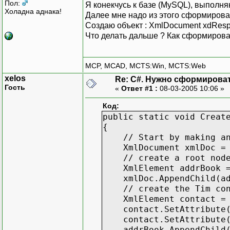
Пол:
Я конекчусь к базе (MySQL), выполняю
Холадна аднака!
Далее мне надо из этого сформирова
Создаю объект : XmlDocument xdResp
Что делать дальше ? Как сформирова
MCP, MCAD, MCTS:Win, MCTS:Web
xelos
Re: C#. Нужно сформирова
Гость
«
Ответ #1 :
08-03-2005 10:06 »
Код:
public static void Creat
{
// Start by making an 
XmlDocument xmlDoc = n
// create a root node 
XmlElement addrBook = x
xmlDoc.AppendChild(ad
// create the Tim con
XmlElement contact = xm
contact.SetAttribute("
contact.SetAttribute("
addrBook.AppendChild(