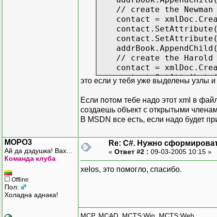
// create the Newman 
contact = xmlDoc.Creat
contact.SetAttribute("
contact.SetAttribute("
addrBook.AppendChild(
// create the Harold 
contact = xmlDoc.Creat
contact.SetAttribute("
это если у тебя уже выделены узлы и 
contact.SetAttribute("
addrBook.AppendChild(
Если потом тебе надо этот xml в фай
создаешь объект с открытыми члена
// Display XML
В MSDN все есть, если надо будет пр
Console.WriteLine("Gene
Console.WriteLine( )
MOPO3
Re: C#. Нужно сформирова
}
Ай да дэдушка! Вах...
«
Ответ #2 :
09-03-2005 10:15 »
Команда клуба
xelos, это помогло, спасибо.
Offline
Пол:
Холадна аднака!
MCP, MCAD, MCTS:Win, MCTS:Web