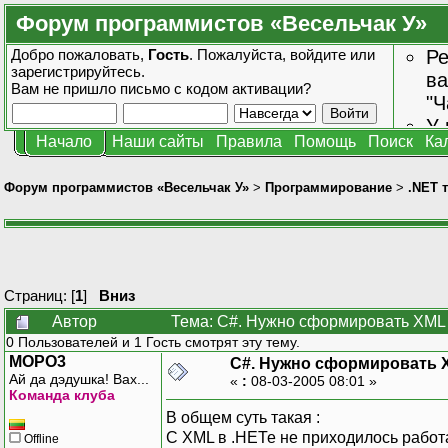
Форум программистов «Весельчак У»
Добро пожаловать,
Гость
. Пожалуйста,
войдите
или
Ре
зарегистрируйтесь
.
ва
Вам не пришло
письмо с кодом активации?
"Ч
У 
Начало
Наши сайты
Правила
Помощь
Поиск
Ка
от
зн
Форум программистов «Весельчак У»
>
Программирование
>
.NET 
Страниц: [
1
]
Вниз
Автор
Тема: C#. Нужно сформировать XML 
0 Пользователей и 1 Гость смотрят эту тему.
MOPO3
C#. Нужно сформировать 
Ай да дэдушка! Вах...
«
:
08-03-2005 08:01 »
Команда клуба
В общем суть такая :
С XML в .НЕТе не приходилось работа
Offline