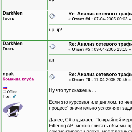
DarkMen
Re: Анализ сетевого траф
Гость
«
Ответ #4 :
07-04-2005 00:03 
up up!
DarkMen
Re: Анализ сетевого траф
Гость
«
Ответ #5 :
09-04-2005 23:15 
ап
npak
Re: Анализ сетевого траф
Команда клуба
«
Ответ #6 :
11-04-2005 20:45 »
Ну что тут скажешь ...
Offline
Пол:
Если это курсовая или диплом, то неп
процесс" значительно усложняет зада
Далее, C# отдыхает. По-крайней мер
Filtering API можно считать объёмы 
документирован плохо, могут возника