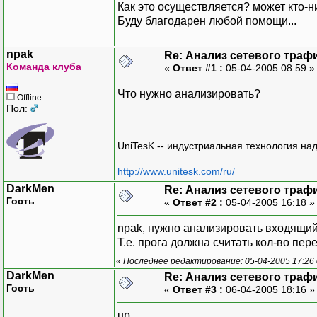
Как это осуществляется? может кто-н
Буду благодарен любой помощи...
npak
Re: Анализ сетевого траф
Команда клуба
«
Ответ #1 :
05-04-2005 08:59 
Что нужно анализировать?
Offline
Пол:
UniTesK -- индустриальная технология на
http://www.unitesk.com/ru/
DarkMen
Re: Анализ сетевого траф
Гость
«
Ответ #2 :
05-04-2005 16:18 
npak, нужно анализировать входящий 
Т.е. прога должна считать кол-во пе
«
Последнее редактирование: 05-04-2005 17:26
DarkMen
Re: Анализ сетевого траф
Гость
«
Ответ #3 :
06-04-2005 18:16 
up