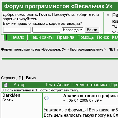
Форум программистов «Весельчак У»
Добро пожаловать,
Гость
. Пожалуйста,
войдите
или
Ре
зарегистрируйтесь
.
ва
Вам не пришло
письмо с кодом активации?
"Ч
У 
Начало
Наши сайты
Правила
Помощь
Поиск
Ка
от
зн
Форум программистов «Весельчак У»
>
Программирование
>
.NET 
Страниц: [
1
]
Вниз
Автор
Тема: Анализ сетевого трафика (Про
0 Пользователей и 1 Гость смотрят эту тему.
DarkMen
Анализ сетевого трафика
Гость
«
:
05-04-2005 07:39 »
Уважаемые форумцы! Есть какие нибу
Есть цель написать такую прогу на C#