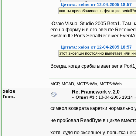
}
Цитата: xelos от 12-04-2005 18:57
как ты присобачиваешь функцию serialPor
private void button1_
{
Юзаю Visual Studio 2005 Beta1. Там 
if (serialPort1.
его на форму и в его эвенте ReceivedE
{
System.IO.Ports.SerialReceivedEventAr
serialPort1.C
serialPort1.Port
Цитата: xelos от 12-04-2005 18:57
}
этот эксепшн постоянно вылетает или ин
else
{
Всегда, когда срабатывает serialPort
serialPort1.Port
serialPort1.O
if (serialPort
MCP, MCAD, MCTS:Win, MCTS:Web
{
xelos
Re: Framework v. 2.0
label1.Text = "COM
Гость
«
Ответ #3 :
13-04-2005 19:14 
}
else
символ возврата каретки нормально 
{
label1.Text = "COM
не пробовал ReadByte в цикле вмест
}
}
хотя, судя по эксепшену, попытка нес