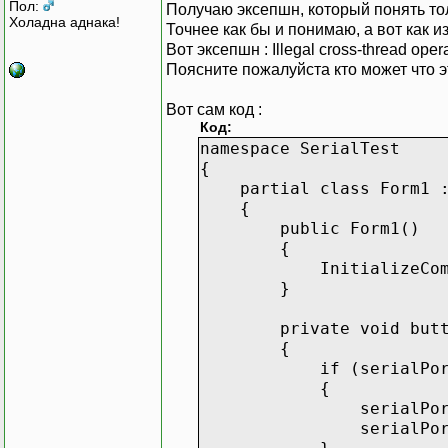
Пол:
Получаю эксепшн, который понять то
Холадна аднака!
Точнее как бы и понимаю, а вот как и
Вот эксепшн : Illegal cross-thread oper
Поясните пожалуйста кто может что эт
Вот сам код :
Код:
namespace SerialTest
{
partial class Form1 :
{
public Form1()
{
InitializeCompon
}
private void button1_
{
if (serialPort1.
{
serialPort1.C
serialPort1.Port