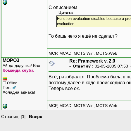
С описанием :
Цитата
Function evaluation disabled because a prev
evaluation.
То бишь чего я ещё не сделал ?
MCP, MCAD, MCTS:Win, MCTS:Web
MOPO3
Re: Framework v. 2.0
Ай да дэдушка! Вах...
«
Ответ #7 :
02-05-2005 07:53 
Команда клуба
Всё, разобрался. Проблема была в н
поэтому далее в коде происходила о
Offline
Пол:
Теперь всё ок.
Холадна аднака!
MCP, MCAD, MCTS:Win, MCTS:Web
Страниц: [
1
]
Вверх