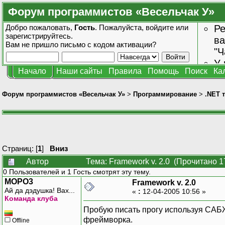
Форум программистов «Весельчак У»
Добро пожаловать,
Гость
. Пожалуйста,
войдите
или
Ре
зарегистрируйтесь
.
ва
Вам не пришло
письмо с кодом активации?
"Ч
У 
Начало
Наши сайты
Правила
Помощь
Поиск
Ка
от
зн
Форум программистов «Весельчак У»
>
Программирование
>
.NET 
Страниц: [
1
]
Вниз
Автор
Тема: Framework v. 2.0 (Прочитано 1
0 Пользователей и 1 Гость смотрят эту тему.
MOPO3
Framework v. 2.0
Ай да дэдушка! Вах...
«
:
12-04-2005 10:56 »
Команда клуба
Пробую писать прогу используя САБЖ
фреймворка.
Offline