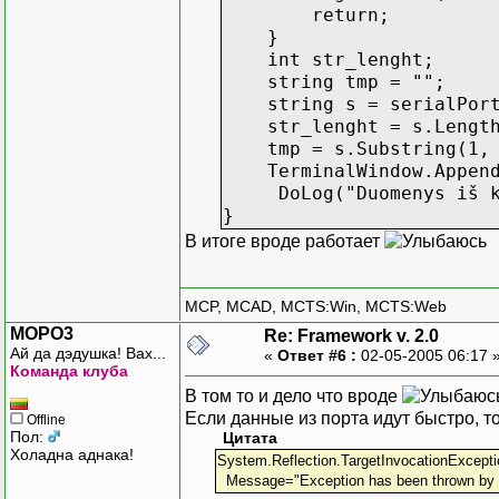
return;
}
int str_lenght;
string tmp = "";
string s = serialPort.
str_lenght = s.Lengt
tmp = s.Substring(1, s
TerminalWindow.AppendTe
DoLog("Duomenys iš kom
}
В итоге вроде работает
MCP, MCAD, MCTS:Win, MCTS:Web
MOPO3
Re: Framework v. 2.0
Ай да дэдушка! Вах...
«
Ответ #6 :
02-05-2005 06:17 
Команда клуба
В том то и дело что вроде
Если данные из порта идут быстро, 
Offline
Пол:
Цитата
Холадна аднака!
System.Reflection.TargetInvocationExcept
Message="Exception has been thrown by the