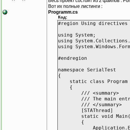
Весь проект состоит из 2 файлов : Fo
{
Вот их полные листинги :
string data = serial
Programm.cs
label2.Text = d
Код:
}
#region Using directives
}
}
using System;
using System.Collections
using System.Windows.For
#endregion
namespace SerialTest
{
static class Program
{
/// <summary>
/// The main entry po
/// </summary>
[STAThread]
static void Main(
{
Application.Enable