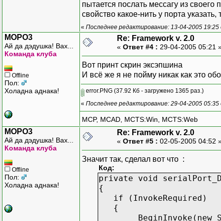
}
пытается послать мессагу из своего п
свойство какое-нить у порта указать, т
private void button2_
«
Последнее редактирование: 13-04-2005 19:25 
{
MOPO3
Re: Framework v. 2.0
serialPort1.Clo
Ай да дэдушка! Вах...
«
Ответ #4 :
29-04-2005 05:21 
label1.Text = "COM1 
Команда клуба
}
Вот принт скрин эксэпшина
И всё же я не пойму никак как это обо
Offline
private void serialPor
Пол:
{
Холадна аднака!
error.PNG
(37.92 Кб - загружено 1365 раз.)
string data = serial
«
Последнее редактирование: 29-04-2005 05:3
label2.Text = d
}
MCP, MCAD, MCTS:Win, MCTS:Web
}
MOPO3
Re: Framework v. 2.0
}
Ай да дэдушка! Вах...
«
Ответ #5 :
02-05-2005 04:52 
Команда клуба
Значит так, сделал вот что :
Код:
Offline
Пол:
private void serialPort_
Холадна аднака!
{
if (InvokeRequired)
{
BeginInvoke(new Serial