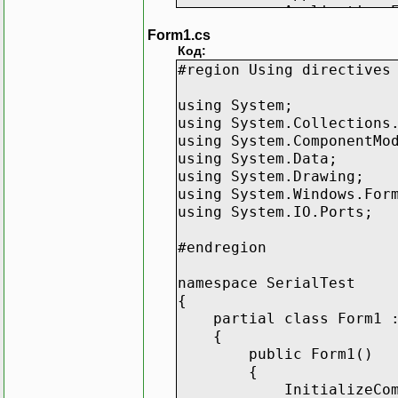
Application.Enable
Application.Run(n
Form1.cs
}
Код:
}
#region Using directives
}
using System;
using System.Collections
using System.ComponentMo
using System.Data;
using System.Drawing;
using System.Windows.For
using System.IO.Ports;
#endregion
namespace SerialTest
{
partial class Form1 :
{
public Form1()
{
InitializeCompon