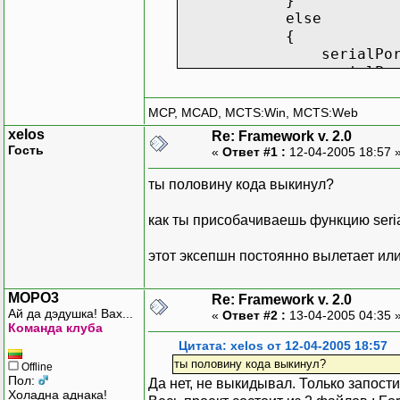
}
else
{
serialPort1.Port
serialPort1.O
if (serialPort
{
MCP, MCAD, MCTS:Win, MCTS:Web
label1.Text = "COM
xelos
Re: Framework v. 2.0
}
Гость
«
Ответ #1 :
12-04-2005 18:57 
else
{
ты половину кода выкинул?
label1.Text = "COM
}
как ты присобачиваешь функцию serial
}
}
этот эксепшн постоянно вылетает ил
private void button2_
MOPO3
Re: Framework v. 2.0
{
Ай да дэдушка! Вах...
«
Ответ #2 :
13-04-2005 04:35 
serialPort1.Clo
Команда клуба
label1.Text = "COM1 
Цитата: xelos от 12-04-2005 18:57
}
ты половину кода выкинул?
Offline
Пол:
Да нет, не выкидывал. Только запост
private void serialPor
Холадна аднака!