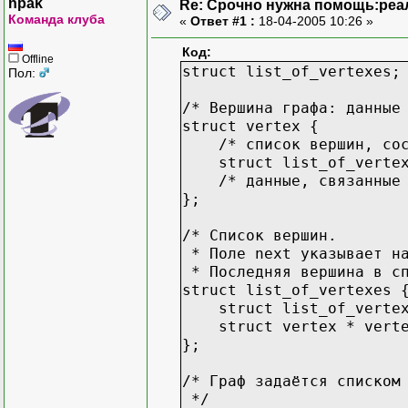
npak
Re: Срочно нужна помощь:реа
Команда клуба
«
Ответ #1 :
18-04-2005 10:26 »
Код:
Offline
struct list_of_vertexes;
Пол:
/* Вершина графа: данные
struct vertex {
/* список вершин, сосе
struct list_of_vertexe
/* данные, связанные с
};
/* Список вершин.
* Поле next указывает на
* Последняя вершина в сп
struct list_of_vertexes 
struct list_of_vertex
struct vertex * verte
};
/* Граф задаётся списком
*/