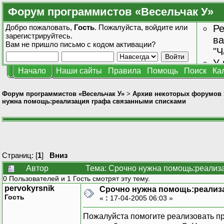
Форум программистов «Весельчак У»
Добро пожаловать,
Гость
. Пожалуйста,
войдите
или
Ре
зарегистрируйтесь
.
ва
Вам не пришло
письмо с кодом активации?
"Ч
У 
Начало
Наши сайты
Правила
Помощь
Поиск
Ка
от
зн
Форум программистов «Весельчак У»
>
Архив некоторых форумов
нужна помощь:реализация графа связанными списками
Страниц: [
1
]
Вниз
Автор
Тема: Срочно нужна помощь:реализа
0 Пользователей и 1 Гость смотрят эту тему.
pervokyrsnik
Срочно нужна помощь:реализ
Гость
«
:
17-04-2005 06:03 »
Пожалуйста помогите реализовать п