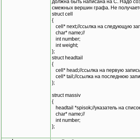
должна быть написана на С. Надо со
смежных вершин графа. Не получаетс
struct cell
{
cell* next;//ссылка на следующую за
char* name;//
int number;
int weight;
};
struct headtail
{
cell* head;//ссылка на первую запис
cell* tail;//ссылка на последнюю зап
};
struct massiv
{
headtail *spisok;//указатель на сп
char* name;//
int number;
};