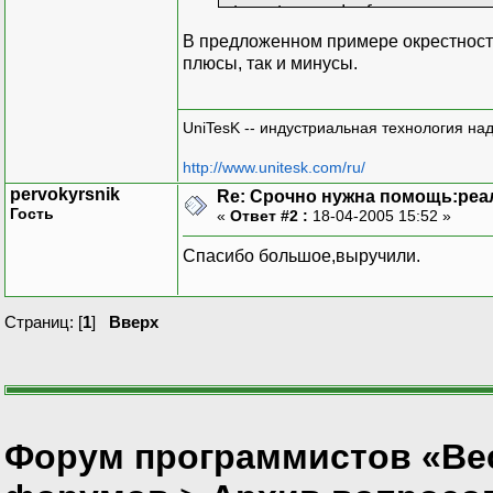
struct graph {
struct list_of_vertexe
В предложенном примере окрестность 
};
плюсы, так и минусы.
UniTesK -- индустриальная технология на
http://www.unitesk.com/ru/
pervokyrsnik
Re: Срочно нужна помощь:реа
Гость
«
Ответ #2 :
18-04-2005 15:52 »
Спасибо большое,выручили.
Страниц: [
1
]
Вверх
Форум программистов «Вес