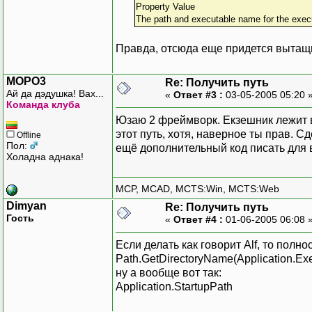
Property Value
The path and executable name for the executa
Правда, отсюда еще придется вытащит
MOPO3
Re: Получить путь
Ай да дэдушка! Вах...
«
Ответ #3 :
03-05-2005 05:20 
Команда клуба
Юзаю 2 фреймворк. Екзешник лежит в 
этот путь, хотя, наверное ты прав. Сд
Offline
Пол:
ещё дополнительный код писать для
Холадна аднака!
MCP, MCAD, MCTS:Win, MCTS:Web
Dimyan
Re: Получить путь
Гость
«
Ответ #4 :
01-06-2005 06:08 
Если делать как говорит Alf, то полно
Path.GetDirectoryName(Application.Exe
ну а вообще вот так:
Application.StartupPath