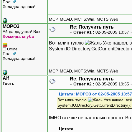
Пол:
Холадна аднака!
MCP, MCAD, MCTS:Win, MCTS:Web
MOPO3
Re: Получить путь
Ай да дэдушка! Вах...
«
Ответ #1 :
02-05-2005 13:57 
Команда клуба
Вот млин туплю
Уже нашол, в
System.IO.Directory.GetCurrentDirectory
Offline
Пол:
Холадна аднака!
MCP, MCAD, MCTS:Win, MCTS:Web
Alf
Re: Получить путь
Гость
«
Ответ #2 :
02-05-2005 19:55 
Цитата: MOPO3 от 02-05-2005 13:57
Вот млин туплю
Уже нашол, всё 
System.IO.Directory.GetCurrentDirectory();
IMHO все же не настолько просто. Во
Цитата