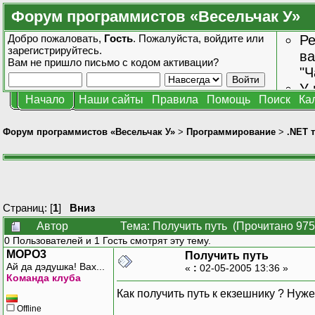
Форум программистов «Весельчак У»
Добро пожаловать,
Гость
. Пожалуйста,
войдите
или
Ре
зарегистрируйтесь
.
ва
Вам не пришло
письмо с кодом активации?
"Ч
У 
Начало
Наши сайты
Правила
Помощь
Поиск
Ка
от
зн
Форум программистов «Весельчак У»
>
Программирование
>
.NET 
Страниц: [
1
]
Вниз
Автор
Тема: Получить путь (Прочитано 975
0 Пользователей и 1 Гость смотрят эту тему.
MOPO3
Получить путь
Ай да дэдушка! Вах...
«
:
02-05-2005 13:36 »
Команда клуба
Как получить путь к екзешнику ? Нуже
Offline