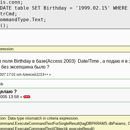
is.conn;
DATE table SET Birthday = '1999.02.15' WHERE
trCmd;
ommandType.Text;
();
pression.
 поля Birthday в базе(Access 2003) Date/Time , а подаю я в 
ы без эксепшина было ?
007 17:01 от Алексей1153++
»
eb
 делаю ?
005 13:58 »
n: Data type mismatch in criteria expression.
mmand.ExecuteCommandTextForSingleResult(tagDBPARAMS dbParams, Obj
mmand.ExecuteCommandText(Object& executeResult)