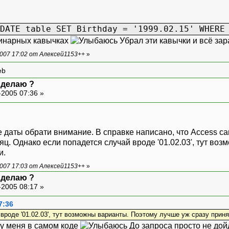
DATE table SET Birthday = '1999.02.15' WHERE
динарных кавычках
Убрал эти кавычки и всё за
007 17:02 от Алексей1153++
»
eb
к делаю ?
-2005 07:36 »
 даты обрати внимание. В справке написано, что Access сам 
яц. Однако если попадется случай вроде '01.02.03', тут в
и.
007 17:03 от Алексей1153++
»
к делаю ?
-2005 08:17 »
7:36
вроде '01.02.03', тут возможны варианты. Поэтому лучше уж сразу приня
у меня в самом коде
До запроса просто не дой