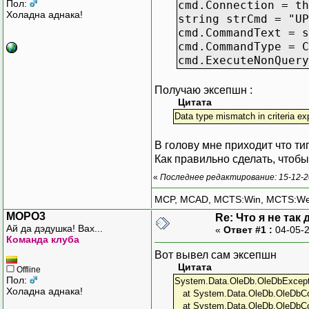
Пол:
cmd.Connection = th
Холадна аднака!
string strCmd = "UP
cmd.CommandText = s
cmd.CommandType = C
cmd.ExecuteNonQuery
Получаю эксепшн :
Цитата
Data type mismatch in criteria ex
В голову мне приходит что тип
Как правильно сделать, чтоб
«
Последнее редактирование: 15-12-2
MCP, MCAD, MCTS:Win, MCTS:W
MOPO3
Re: Что я не так
Ай да дэдушка! Вах...
«
Ответ #1 :
04-05-2
Команда клуба
Вот вывел сам эксепшн
Цитата
Offline
Пол:
System.Data.OleDb.OleDbExceptio
Холадна аднака!
at System.Data.OleDb.OleDbCo
at System.Data.OleDb.OleDbCo