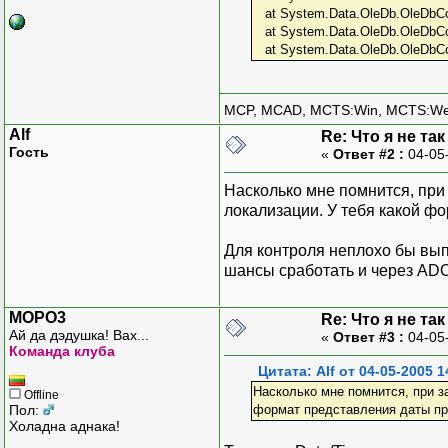
at System.Data.OleDb.OleDbCo
at System.Data.OleDb.OleDbCom
at System.Data.OleDb.OleDbC
MCP, MCAD, MCTS:Win, MCTS:W
Alf
Re: Что я не та
Гость
«
Ответ #2 :
04-05
Насколько мне помнится, при
локализации. У тебя какой ф
Для контроля неплохо бы вып
шансы сработать и через AD
MOPO3
Re: Что я не та
Ай да дэдушка! Вах...
«
Ответ #3 :
04-05
Команда клуба
Цитата: Alf от 04-05-2005 1
Насколько мне помнится, при з
Offline
Пол:
формат представления даты пр
Холадна аднака!