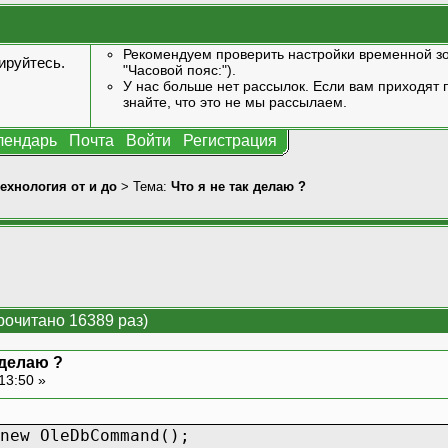
Рекомендуем проверить настройки временной зо
ируйтесь
.
"Часовой пояс:").
У нас больше нет рассылок. Если вам приходят п
знайте, что это не мы рассылаем.
лендарь
Почта
Войти
Регистрация
технология от и до
> Тема:
Что я не так делаю ?
рочитано 16389 раз)
 делаю ?
13:50 »
new OleDbCommand();