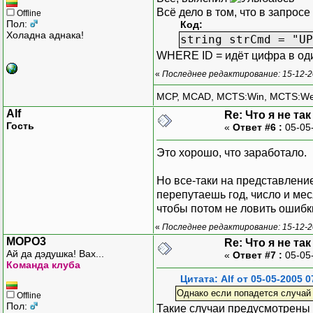
Всё дело в том, что в запросе
Offline
Пол:
Код:
Холадна аднака!
string strCmd = "UP
WHERE ID = идёт цифра в о
«
Последнее редактирование: 15-12-2
MCP, MCAD, MCTS:Win, MCTS:W
Alf
Re: Что я не та
Гость
«
Ответ #6 :
05-05
Это хорошо, что заработало.
Но все-таки на представление
перепутаешь год, число и мес
чтобы потом не ловить ошибк
«
Последнее редактирование: 15-12-2
MOPO3
Re: Что я не та
Ай да дэдушка! Вах...
«
Ответ #7 :
05-05
Команда клуба
Цитата: Alf от 05-05-2005 0
Однако если попадется случай 
Offline
Пол:
Такие случаи предусмотрены 