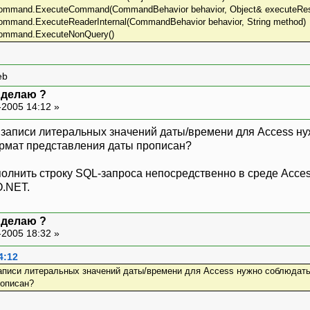
mmand.ExecuteCommand(CommandBehavior behavior, Object& executeRes
mand.ExecuteReaderInternal(CommandBehavior behavior, String method)
ommand.ExecuteNonQuery()
eb
к делаю ?
-2005 14:12 »
 записи литеральных значений даты/времени для Access н
ормат представления даты прописан?
олнить строку SQL-запроса непосредственно в среде Access
O.NET.
к делаю ?
-2005 18:32 »
4:12
аписи литеральных значений даты/времени для Access нужно соблюдать 
описан?