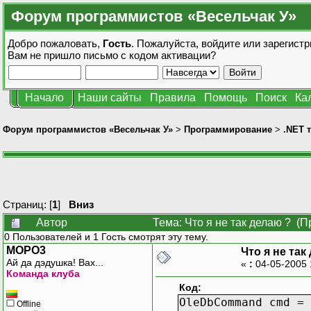
Форум программистов «Весельчак У»
Добро пожаловать,
Гость
. Пожалуйста,
войдите
или
зарегистр
Вам не пришло
письмо с кодом активации?
Начало
Наши сайты
Правила
Помощь
Поиск
Ка
Форум программистов «Весельчак У»
>
Программирование
>
.NET 
Страниц: [
1
]
Вниз
Автор
Тема: Что я не так делаю ? (П
0 Пользователей и 1 Гость смотрят эту тему.
MOPO3
Что я не так
Ай да дэдушка! Вах...
«
:
04-05-2005 
Команда клуба
Код:
OleDbCommand cmd = 
Offline