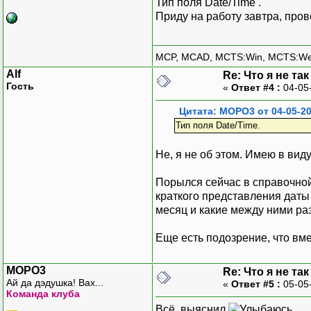
Тип поля Date/Time .
Приду на работу завтра, пров
MCP, MCAD, MCTS:Win, MCTS:W
Alf
Re: Что я не та
Гость
«
Ответ #4 :
04-05
Цитата: MOPO3 от 04-05-20
Тип поля Date/Time.
Не, я не об этом. Имею в вид
Порылся сейчас в справочной
краткого представления даты 
месяц и какие между ними ра
Еще есть подозрение, что вме
MOPO3
Re: Что я не та
Ай да дэдушка! Вах...
«
Ответ #5 :
05-05
Команда клуба
Всё, выяснил