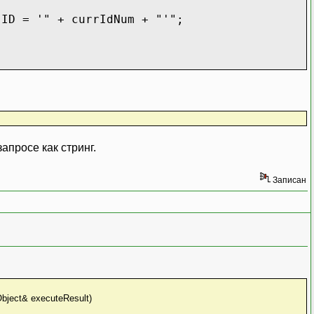
 ID = '" + currIdNum + "'";
запросе как стринг.
Записан
ect& executeResult)