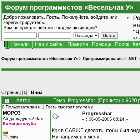
Форум программистов «Весельчак У»
Добро пожаловать,
Гость
. Пожалуйста,
войдите
или
Ре
зарегистрируйтесь
.
ва
Вам не пришло
письмо с кодом активации?
"Ч
У 
Начало
Наши сайты
Правила
Помощь
Поиск
Ка
от
зн
Форум программистов «Весельчак У»
>
Программирование
>
.NET 
Страниц: [
1
]
Вниз
Автор
Тема: Progressbar (Прочитано 9620 
0 Пользователей и 1 Гость смотрят эту тему.
MOPO3
Progressbar
Ай да дэдушка! Вах...
«
:
06-05-2005 08:24 »
Команда клуба
Как в САБЖЕ сделать чтобы был виде
Ну например у меня :
Offline