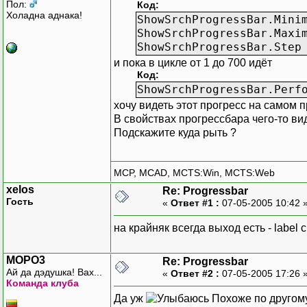
Пол:
Код:
Холадна аднака!
ShowSrchProgressBar.Mini
ShowSrchProgressBar.Maxi
ShowSrchProgressBar.Step
и пока в цикле от 1 до 700 идёт
Код:
ShowSrchProgressBar.Perf
хочу видеть этот прогресс на самом п
В свойствах прогрессбара чего-то в
Подскажите куда рыть ?
MCP, MCAD, MCTS:Win, MCTS:Web
xelos
Re: Progressbar
Гость
«
Ответ #1 :
07-05-2005 10:42 
на крайняк всегда выход есть - labe
MOPO3
Re: Progressbar
Ай да дэдушка! Вах...
«
Ответ #2 :
07-05-2005 17:26 
Команда клуба
Да уж
Похоже по другом