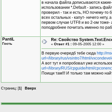
в начала файла дописываются какие-то
использовании *.Default - запись фай
проверил - так и есть, НО почему-то 
всех остальных - капут- ничего нету, 
первом случае UTF8 и во 2-ом тоже- а
поподробнее почитать именно по рабо
PantiL
Re: Свойство System.Text.Enco
Гость
«
Ответ #1 :
09-05-2005 12:00 »
В первую очередб тебе сюда
http://m
url=/library/rus/vsintro7/html/vxcondev
А вот тут я попробовал уже использо
url=/library/RUS/cpguide/html/cpconen
Поищи там!!! И только там можно най
Страниц: [
1
]
Вверх