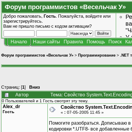
Форум программистов «Весельчак У»
Добро пожаловать,
Гость
. Пожалуйста,
войдите
или
Ре
зарегистрируйтесь
.
ва
Вам не пришло
письмо с кодом активации?
"Ч
У 
Начало
Наши сайты
Правила
Помощь
Поиск
Ка
от
зн
Форум программистов «Весельчак У»
>
Программирование
>
.NET 
Страниц: [
1
]
Вниз
Автор
Тема: Свойство System.Text.Encoding
0 Пользователей и 1 Гость смотрят эту тему.
Alex_dr
Свойство System.Text.Encodin
Гость
«
:
07-05-2005 11:45 »
Помогите разобраться. Дописываю в ф
кодировки *.UTF8- все добавленные 