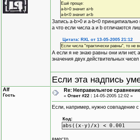
Ешё проще:
a-b>0 значит a>b
a-b<0 значит a<b
Запись a-b>0 и a-b<0 принципиально 
а что если числа a и b отличаются ли
Цитата: RXL от 13-05-2005 21:12
Если числа "практически равны", то не в
А если я не знаю равны они или нет, 
значения двух действительных чисе
Если эта надпись ум
Alf
Re: Неправильнгое сравнение
Гость
«
Ответ #22 :
14-05-2005 12:02 »
Если, например, нужно совпадение с
Код:
abs((x-y)/x) < 0.001
вместо