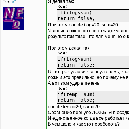
Я делал так:
Пол:
Код:
if(itog<sum)
return false;
При этом double itog=20, sum=20;
Условие ложно, но при отладке услов
результатом false, что для меня не о
При этом делал так
Код:
if(itog>sum)
return false;
В этот раз условие вернуло ложь, зн
ложь и это правильно, но почему не 
А вот вам удар в печень
Код:
if(temp==sum)
return false;
double temp=20, sum=20;
Сравнение вернуло ЛОЖЬ. Я в осадк
И единственное когда все работает ка
В чем дело и как это перебороть?