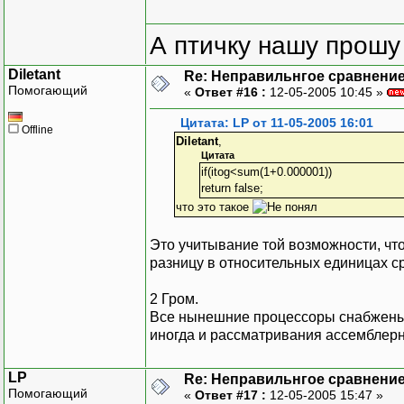
А птичку нашу прошу 
Diletant
Re: Неправильнгое сравнение
Помогающий
«
Ответ #16 :
12-05-2005 10:45 »
Цитата: LP от 11-05-2005 16:01
Offline
Diletant
,
Цитата
if(itog<sum(1+0.000001))
return false;
что это такое
Это учитывание той возможности, что
разницу в относительных единицах с
2 Гром.
Все нынешние процессоры снабжены 
иногда и рассматривания ассемблерн
LP
Re: Неправильнгое сравнение
Помогающий
«
Ответ #17 :
12-05-2005 15:47 »