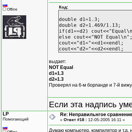
Код:
Offline
double d1=1.3;
double d2=1.469/1.13; 
if(d1==d2) cout<<"Equal\
else cout<<"NOT Equal\n"
cout<<"d1="<<d1<<endl;
cout<<"d2="<<d2<<endl;
выдает:
NOT Equal
d1=1.3
d2=1.3
Проверял на 6-м борланде и 7-й вижу
Если эта надпись ум
LP
Re: Неправильнгое сравнение
Помогающий
«
Ответ #18 :
12-05-2005 16:11 »
Думаю компьютер, компилятор и т.д.
Offline