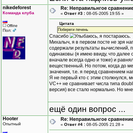
nikedeforest
Re: Неправильнгое сравнение
Команда клуба
«
Ответ #3 :
08-05-2005 19:55 »
Цитата
Offline
Побереги печень
Пол:
Спасибо
, я постараюсь.
Михалыч, я в первом посте не зря н
содержали результаты вычислений, 
одинаковы (я имею ввиду, что далее 
вначале всегда одно и тоже) и равнял
вещественный. Но потом, когда до ме
значения, т.е. я перед сравнением н
Я не первый кто с этим столкнулся, м
VC++ не сравнивает числа типа doubl
версия) все стало нормально. Но мне
ещё один вопрос ...
Hooter
Re: Неправильнгое сравнение
Опытный
«
Ответ #4 :
08-05-2005 21:28 »