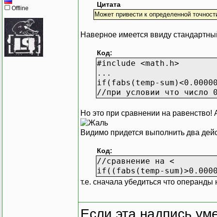
Цитата
Offline
Может привести к определенной точности 
Наверное имеется ввиду стандартны
Код:
#include <math.h>
...
if(fabs(temp-sum)<0.0000
//при условии что число 
Но это при сравнении на равенство! 
Видимо придется выполнить два дейс
Код:
//сравнение на <
if((fabs(temp-sum)>0.000
т.е. сначала убедиться что операнды
Если эта надпись ум