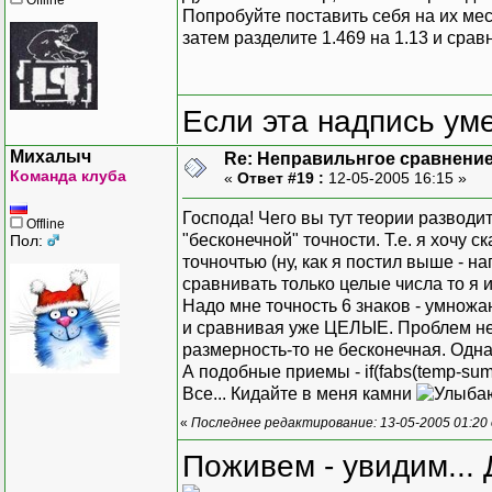
Попробуйте поставить себя на их мест
затем разделите 1.469 на 1.13 и срав
Если эта надпись ум
Михалыч
Re: Неправильнгое сравнение
Команда клуба
«
Ответ #19 :
12-05-2005 16:15 »
Господа! Чего вы тут теории разводи
Offline
"бесконечной" точности. Т.е. я хочу 
Пол:
точночтью (ну, как я постил выше -
сравнивать только целые числа то я и
Надо мне точность 6 знаков - умножаю
и сравнивая уже ЦЕЛЫЕ. Проблем нет.
размерность-то не бесконечная. Одн
А подобные приемы - if(fabs(temp-su
Все... Кидайте в меня камни
«
Последнее редактирование: 13-05-2005 01:20
Поживем - увидим... 