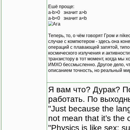
Ешё проще:
a-b>0 значит a>b
a-b<0 значит a<b
Теперь, то, о чём говорят Гром и nik
случае с компютером - здесь она кон
операций с плавающей запятой, типов
космического излучения и активности
транзистору в тот момент, когда мы хо
ИМХО бессмысленно. Другое дело, ч
описанием точность, но реальный мир 
Я вам что? Дурак? П
работать. По выходн
"Just because the lan
not mean that it’s the 
"Physics is like sex: s