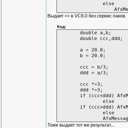
else
AfxMessage
Выдает == в VC6.0 без сервис паков.
Код:
double a,b;
double ccc,ddd;
a = 20.0;
b = 20.0;
ccc = b/3;
ddd = a/3;
ccc *=3;
ddd *=3;
if (ccc<ddd) Afx
else
if (ccc>ddd) Afx
else
AfxMessa
Тоже выдает тот же результат...