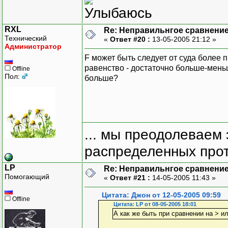
RXL
Re: Неправильнгое сравнение
Технический
«
Ответ #20 :
13-05-2005 21:12 »
Администратор
F может быть следует от суда более 
равенство - достаточно больше-меньше
Offline
Пол:
больше?
... мы преодолеваем 
распределенных прот
LP
Re: Неправильнгое сравнение
Помогающий
«
Ответ #21 :
14-05-2005 11:43 »
Цитата: Джон от 12-05-2005 09:59
Offline
Цитата: LP от 08-05-2005 18:01
А как же быть при сравнении на > ил