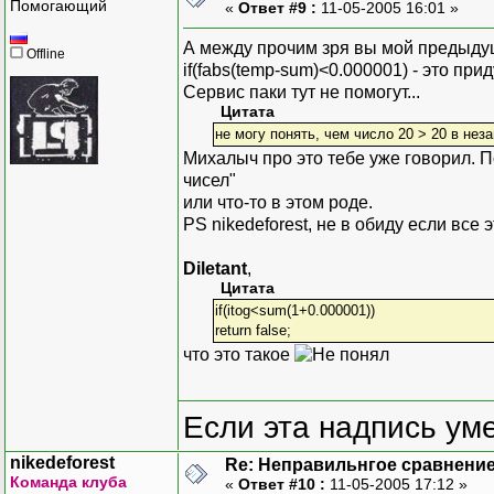
Помогающий
«
Ответ #9 :
11-05-2005 16:01 »
А между прочим зря вы мой предыду
Offline
if(fabs(temp-sum)<0.000001) - это пр
Сервис паки тут не помогут...
Цитата
не могу понять, чем число 20 > 20 в нез
Михалыч про это тебе уже говорил. 
чисел"
или что-то в этом роде.
PS nikedeforest, не в обиду если все
Diletant
,
Цитата
if(itog<sum(1+0.000001))
return false;
что это такое
Если эта надпись ум
nikedeforest
Re: Неправильнгое сравнение
Команда клуба
«
Ответ #10 :
11-05-2005 17:12 »