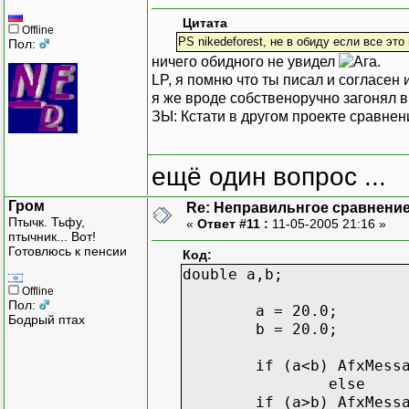
Цитата
Offline
PS nikedeforest, не в обиду если все эт
Пол:
ничего обидного не увидел
.
LP, я помню что ты писал и согласен 
я же вроде собственоручно загонял в
ЗЫ: Кстати в другом проекте сравне
ещё один вопрос ...
Гром
Re: Неправильнгое сравнение
Птычк. Тьфу,
«
Ответ #11 :
11-05-2005 21:16 »
птычник... Вот!
Готовлюсь к пенсии
Код:
double a,b;
Offline
Пол:
a = 20.0;
Бодрый птах
b = 20.0;
if (a<b) AfxMess
else
if (a>b) AfxMess