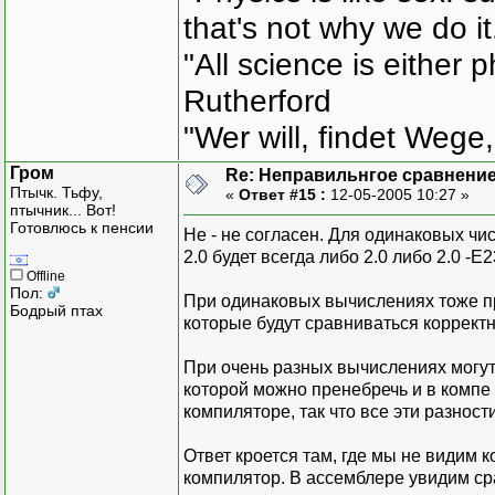
that's not why we do i
"All science is either 
Rutherford
"Wer will, findet Wege,
Гром
Re: Неправильнгое сравнение
Птычк. Тьфу,
«
Ответ #15 :
12-05-2005 10:27 »
птычник... Вот!
Готовлюсь к пенсии
Не - не согласен. Для одинаковых чи
2.0 будет всегда либо 2.0 либо 2.0 -Е23
Offline
Пол:
При одинаковых вычислениях тоже п
Бодрый птах
которые будут сравниваться корректн
При очень разных вычислениях могут 
которой можно пренебречь и в компе 
компиляторе, так что все эти разнос
Ответ кроется там, где мы не видим 
компилятор. В ассемблере увидим сра