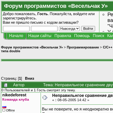
Форум программистов «Весельчак У»
Добро пожаловать,
Гость
. Пожалуйста,
войдите
или
Ре
зарегистрируйтесь
.
ва
Вам не пришло
письмо с кодом активации?
"Ч
У 
Начало
Наши сайты
Правила
Помощь
Поиск
Ка
от
зн
Форум программистов «Весельчак У»
>
Программирование
>
C/C++
типа double
Страниц: [
1
]
Вниз
Автор
Тема: Неправильнгое сравнение двух
0 Пользователей и 1 Гость смотрят эту тему.
nikedeforest
Неправильнгое сравнение дву
Команда клуба
«
:
08-05-2005 14:42 »
Вы не поверите, но я неоднократно 
Offline