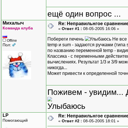
ещё один вопрос ...
Михалыч
Re: Неправильнгое сравнение
Команда клуба
«
Ответ #1 :
08-05-2005 16:06 »
Побереги печень
Не все 
Offline
temp и sum - задаются ручками (типа 
Пол:
по названию переменной temp - видим
Классика - с переменными действите
вычислениях. Результат 1/3 и 3/9 мож
никогда...
Может привести к определенной точнос
Поживем - увидим... 
LP
Re: Неправильнгое сравнение
Помогающий
«
Ответ #2 :
08-05-2005 18:01 »