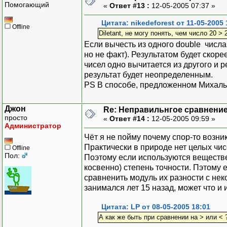
Помогающий
«
Ответ #13 :
12-05-2005 07:37 »
Цитата: nikedeforest от 11-05-2005 
Offline
Diletant, не могу понять, чем число 20 >
Если вычесть из одного double числа
но не факт). Результатом будет скор
чисел одно вычитается из другого и 
результат будет неопределенным.
PS В способе, предложенном Михалы
Джон
Re: Неправильнгое сравнение
просто
«
Ответ #14 :
12-05-2005 09:59 »
Администратор
Чёт я не пойму почему спор-то возни
Практически в природе нет целых чисе
Offline
Пол:
Поэтому если используются веществе
косвенно) степень точности. Пэтому
сравненить модуль их разности с нек
занимался лет 15 назад, может что и
Цитата: LP от 08-05-2005 18:01
А как же быть при сравнении на > или < 