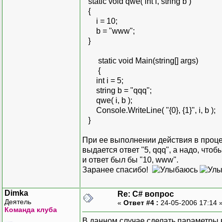
static void qwe( int i, string b )
{
i = 10;
b = "www";
}
static void Main(string[] args)
{
int i = 5;
string b = "qqq";
qwe( i, b );
Console.WriteLine( "{0}, {1}", i, b );
}
При ее выполнении действия в проце
выдается ответ "5, qqq", а надо, что
и ответ был бы "10, www".
Заранее спасибо!
Dimka
Re: C# вопрос
Деятель
«
Ответ #4 :
24-05-2006 17:14 
Команда клуба
В данном случае сделать параметр