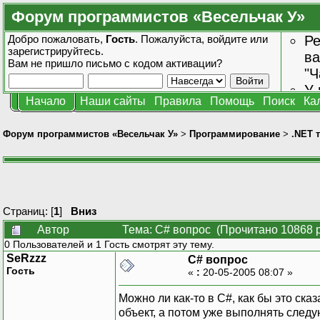
Форум программистов «Весельчак У»
Добро пожаловать,
Гость
. Пожалуйста,
войдите
или
Ре
зарегистрируйтесь
.
ва
Вам не пришло
письмо с кодом активации?
"Ч
У 
Начало
Наши сайты
Правила
Помощь
Поиск
Ка
от
зн
Форум программистов «Весельчак У»
>
Программирование
>
.NET 
Страниц: [
1
]
Вниз
Автор
Тема: C# вопрос (Прочитано 10868 р
0 Пользователей и 1 Гость смотрят эту тему.
SeRzzz
C# вопрос
Гость
«
:
20-05-2005 08:07 »
Можно ли как-то в C#, как бы это ск
объект, а потом уже выполнять следу