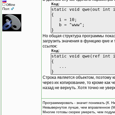
Код:
Offline
Пол:
static void qwe(out int 
{
i = 10;
b = "www";
}
Но общая структура программы показ
загрузить значения в функцию qwe и 
ссылок:
Код:
static void qwe(ref int 
{
...
}
Строка является объектом, поэтому к
через их копирование, то кроме как 
назад не вернуть. Хотя точно не увере
Программировать - значит понимать (К. Н
Невывернутое лучше, чем вправленное (М
Многие готовы скорее умереть, чем подум