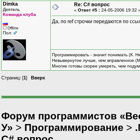
Dimka
Re: C# вопрос
Деятель
«
Ответ #5 :
24-05-2006 19:32 
Команда клуба
Да, по ref строчки передаются по сс
Offline
Пол:
Программировать - значит понимать (К. Н
Невывернутое лучше, чем вправленное (М
Многие готовы скорее умереть, чем подум
Страниц: [
1
]
Вверх
Форум программистов «Ве
У»
>
Программирование
>
C# вопрос