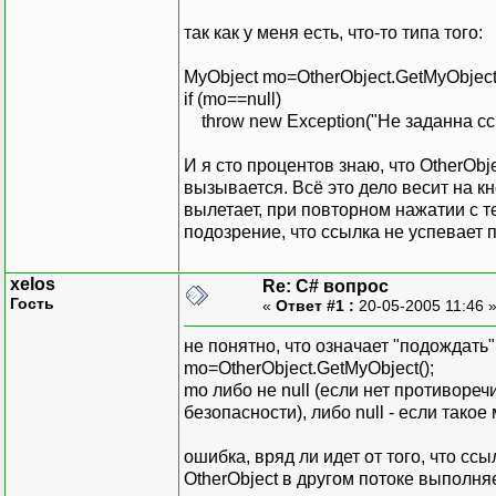
так как у меня есть, что-то типа того:
MyObject mo=OtherObject.GetMyObject(
if (mo==null)
throw new Exception("Не заданна ссы
И я сто процентов знаю, что OtherObj
вызывается. Всё это дело весит на кн
вылетает, при повторном нажатии с т
подозрение, что ссылка не успевает 
xelos
Re: C# вопрос
Гость
«
Ответ #1 :
20-05-2005 11:46 
не понятно, что означает "подождать
mo=OtherObject.GetMyObject();
mo либо не null (если нет противоре
безопасности), либо null - если тако
ошибка, вряд ли идет от того, что ссы
OtherObject в другом потоке выполня