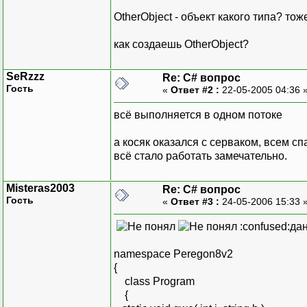
OtherObject - объект какого типа? то
как создаешь OtherObject?
SeRzzz
Re: C# вопрос
Гость
«
Ответ #2 :
22-05-2005 04:36 
всё выполняется в одном потоке
а косяк оказался с серваком, всем сп
всё стало работать замечательно.
Misteras2003
Re: C# вопрос
Гость
«
Ответ #3 :
24-05-2006 15:33 
:confused:да
namespace Peregon8v2
{
class Program
{