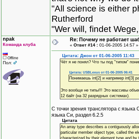
"All science is either 
Rutherford
"Wer will, findet Wege,
npak
Re: Почему не работает ша
Команда клуба
«
Ответ #14 :
01-06-2005 14:57 
Цитата: Джон от 01-06-2005 11:43
Offline
Чёт я не понял? Что ты под "типом" пон
Пол:
Цитата: USBLexus от 01-06-2005 06:41
Понимаешь int[2] и например int[3] 
Это вообще не типы!!! Это массивы объек
12 байт (на 32 разрядных системах).
С точки зрения транслятора с языка Си
языка Си, раздел 6.2.5
Цитата
An array type describes a contiguously allo
particular member object type, called the e
characterized by their element type and by 