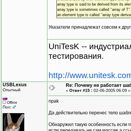
array type is said to be derived from its ele
array type is sometimes called ‘‘array of T’
an element type is called ‘‘array type derivat
Указатели принадлежат совсем к дру
UniTesK -- индустри
тестирования.
http://www.unitesk.com
USBLexus
Re: Почему не работает ша
Опытный
«
Ответ #15 :
02-06-2005 06:09 
npak
Offline
Пол:
Да действительно перенес тело шабл
Обнаружил такую особенность если пер
если передавать не сам массив а ссы