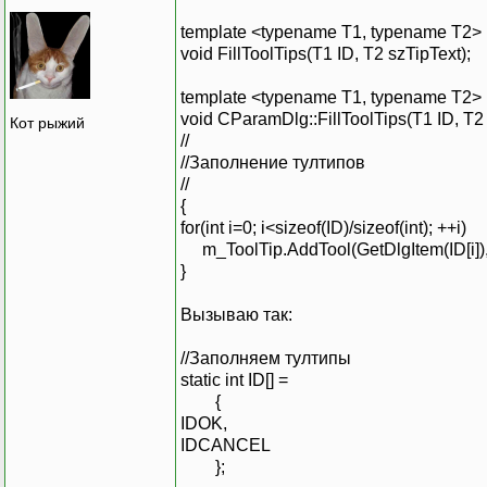
template <typename T1, typename T2>
void FillToolTips(T1 ID, T2 szTipText);
template <typename T1, typename T2>
void CParamDlg::FillToolTips(T1 ID, T2
Кот рыжий
//
//Заполнение тултипов
//
{
for(int i=0; i<sizeof(ID)/sizeof(int); ++i)
m_ToolTip.AddTool(GetDlgItem(ID[i]), s
}
Вызываю так:
//Заполняем тултипы
static int ID[] =
{
IDOK,
IDCANCEL
};