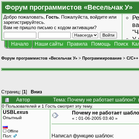
Форум программистов «Весельчак У»
Добро пожаловать,
Гость
. Пожалуйста,
войдите
или
Ре
зарегистрируйтесь
.
ва
Вам не пришло
письмо с кодом активации?
"Ч
У 
Начало
Наши сайты
Правила
Помощь
Поиск
Ка
от
зн
Форум программистов «Весельчак У»
>
Программирование
>
C/C++
Страниц: [
1
]
Вниз
Автор
Тема: Почему не работает шаблон? 
0 Пользователей и 1 Гость смотрят эту тему.
USBLexus
Почему не работает шабл
Опытный
«
:
01-06-2005 03:40 »
Offline
Написал функцию шаблон:
Пол: