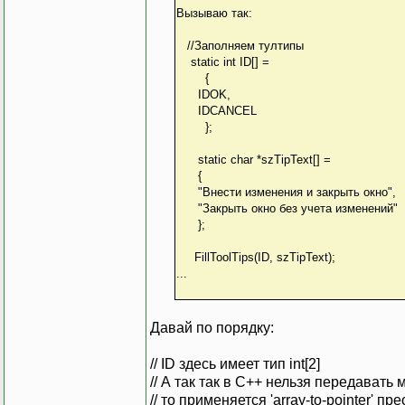
Вызываю так:
//Заполняем тултипы
static int ID[] =
{
IDOK,
IDCANCEL
};
static char *szTipText[] =
{
"Внести изменения и закрыть окно",
"Закрыть окно без учета изменений"
};
FillToolTips(ID, szTipText);
...
Давай по порядку:
// ID здесь имеет тип int[2]
// А так так в С++ нельзя передавать
// то применяется 'array-to-pointer' п