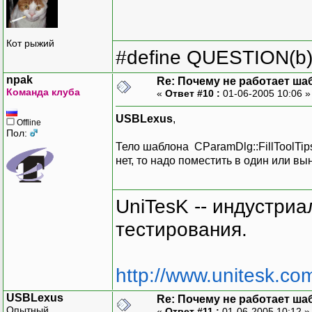
Кот рыжий
#define QUESTION(b) (
npak
Re: Почему не работает ша
Команда клуба
«
Ответ #10 :
01-06-2005 10:06 
USBLexus
,
Offline
Пол:
Тело шаблона CParamDlg::FillToolTips
нет, то надо поместить в один или в
UniTesK -- индустри
тестирования.
http://www.unitesk.com
USBLexus
Re: Почему не работает ша
Опытный
«
Ответ #11 :
01-06-2005 10:12 