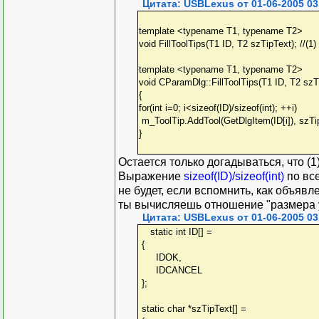
Цитата: USBLexus от 01-06-2005 03
template <typename T1, typename T2>
void FillToolTips(T1 ID, T2 szTipText); //(1)
template <typename T1, typename T2>
void CParamDlg::FillToolTips(T1 ID, T2 szT
{
for(int i=0; i<sizeof(ID)/sizeof(int); ++i)
m_ToolTip.AddTool(GetDlgItem(ID[i]), szTipTe
}
Остается только догадываться, что (
Выражение
sizeof(ID)/sizeof(int)
по вс
не будет, если вспомнить, как объяв
ты вычисляешь отношение "размера ук
Цитата: USBLexus от 01-06-2005 03
static int ID[] =
{
IDOK,
IDCANCEL
};
static char *szTipText[] =