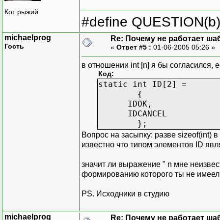
Кот рыжий
#define QUESTION(b) (
michaelprog
Re: Почему не работает ша
Гость
«
Ответ #5 :
01-06-2005 05:26 »
в отношении int [n]
я бы согласился, 
Код:
static int ID[2] =
{
IDOK,
IDCANCEL
};
Вопрос на засыпку: разве sizeof(int) в 
известно что типом элементов ID явля
значит ли выражение " n мне неизвес
формированию которого ты не имее
PS. Исходники в студию
michaelprog
Re: Почему не работает ша