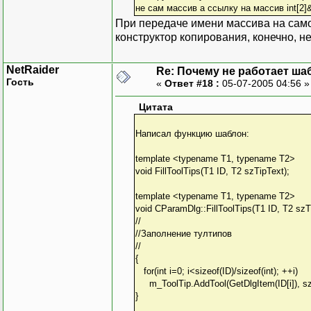
не сам массив а ссылку на массив int[2]
При передаче имени массива на само
конструктор копирования, конечно, н
NetRaider
Re: Почему не работает ша
Гость
«
Ответ #18 :
05-07-2005 04:56 
Цитата
Написал функцию шаблон:
template <typename T1, typename T2>
void FillToolTips(T1 ID, T2 szTipText);
template <typename T1, typename T2>
void CParamDlg::FillToolTips(T1 ID, T2 szT
//
//Заполнение тултипов
//
{
for(int i=0; i<sizeof(ID)/sizeof(int); ++i)
m_ToolTip.AddTool(GetDlgItem(ID[i]), szT
}