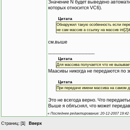
Значение N будет выведено автомати
которых относится VC6).
Цитата
Обнаружил такую особенность если переда
не сам массив а ссылку на массив int[2]
см.выше
--------------------------------
Цитата
Для массива получается что не вызывае
Маасивы никогда не передаются по з
Цитата
При передаче имени массива на самом д
Это не всегода верно. Что передаеть
Выше я обяъснял, что может передава
«
Последнее редактирование: 20-12-2007 19:42
Страниц: [
1
]
Вверх