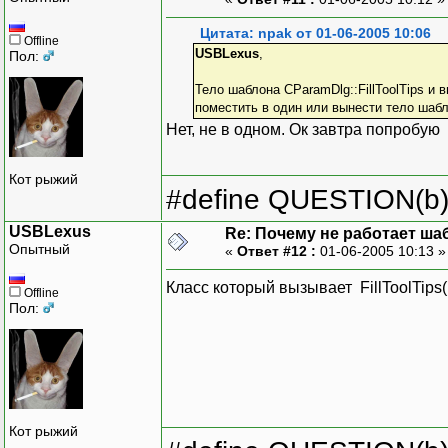
Цитата: npak от 01-06-2005 10:06
Offline
USBLexus
,
Пол:
Тело шаблона CParamDlg::FillToolTips и в
поместить в один или вынести тело шаб
Нет, не в одном. Ок завтра попробую
Кот рыжий
#define QUESTION(b) (
USBLexus
Re: Почему не работает ша
Опытный
«
Ответ #12 :
01-06-2005 10:13 
Класс который вызывает FillToolTips(
Offline
Пол:
Кот рыжий