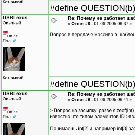
Кот рыжий
#define QUESTION(b) (
USBLexus
Re: Почему не работает ша
Опытный
«
Ответ #8 :
01-06-2005 06:37 »
Вопрос в передаче массива в шабло
Offline
Пол:
Кот рыжий
#define QUESTION(b) (
USBLexus
Re: Почему не работает ша
Опытный
«
Ответ #9 :
01-06-2005 06:41 »
> Вопрос на засыпку: разве sizeof(int)
Offline
известно что типом элементов ID >явл
Пол:
Понимаешь int[2] и например int[3] р