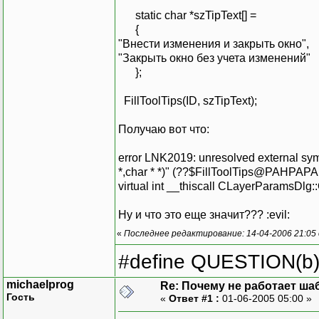
static char *szTipText[] =
{
"Внести изменения и закрыть окно",
"Закрыть окно без учета изменений"
};
FillToolTips(ID, szTipText);
Получаю вот что:
error LNK2019: unresolved external symbo
*,char * *)" (??$FillToolTips@PAHP
virtual int __thiscall CLayerParamsD
Ну и что это еще значит??? :evil:
«
Последнее редактирование: 14-04-2006 21:05
#define QUESTION(b) (
michaelprog
Re: Почему не работает ша
Гость
«
Ответ #1 :
01-06-2005 05:00 »