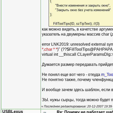
{
"Внести изменения и закрыть окно",
"Закрыть окно без учета изменений"
};
FillToolTips(ID, szTipText); //(3)
как можно видеть, в качетстве аргум
указатель на двумерны массив char (
error LNK2019: unresolved external sym
*,char * *
)" (??$FillToolTips@PAHPAP
virtual int __thiscall CLayerParamsD
Думается размер передавать прийдетс
Не понял еще вот чего - откуда
m_Too
Не понятно также, почему членфунк
И вообще зачем здесь шаблон, если в 
ЗЫ. нужы сырцы, тогда можно будет
«
Последнее редактирование: 20-12-2007 19:39
USBLexus
Re: Почему не работает ша