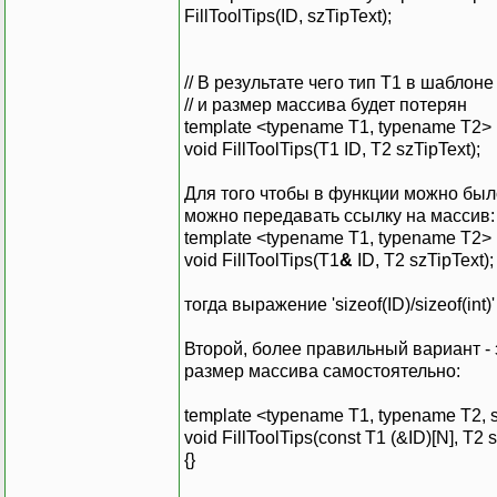
FillToolTips(ID, szTipText);
// В результате чего тип T1 в шаблоне б
// и размер массива будет потерян
template <typename T1, typename T2>
void FillToolTips(T1 ID, T2 szTipText);
Для того чтобы в функции можно был
можно передавать ссылку на массив:
template <typename T1, typename T2>
void FillToolTips(T1
&
ID, T2 szTipText);
тогда выражение 'sizeof(ID)/sizeof(int
Второй, более правильный вариант -
размер массива самостоятельно:
template <typename T1, typename T2, 
void FillToolTips(const T1 (&ID)[N], T2 
{}