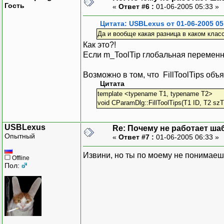
Гость
«
Ответ #6 :
01-06-2005 05:33 »
Цитата: USBLexus от 01-06-2005 05
Да и вообще какая разница в каком класс
Как это?!
Если m_ToolTip глобальная переменн
Возможно в том, что FillToolTips об
Цитата
template <typename T1, typename T2>
void CParamDlg::FillToolTips(T1 ID, T2 szT
USBLexus
Re: Почему не работает ша
Опытный
«
Ответ #7 :
01-06-2005 06:33 »
Извини, но ты по моему не понимаеш
Offline
Пол: