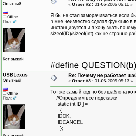
Опытный
«
Ответ #2 :
01-06-2005 05:11 »
Я бы не стал заморачиваться если бы и
Offline
n мне неизвестно сделал функцию в 
Пол:
инстанцируется и я хочу знать почем
sizeof(ID)/sizeof(int) как не странно раб
Кот рыжий
#define QUESTION(b) (
USBLexus
Re: Почему не работает ша
Опытный
«
Ответ #3 :
01-06-2005 05:13 »
Тот же самый код но без шаблона к
Offline
//Определим все подсказки
Пол:
static int ID[] =
{
IDOK,
IDCANCEL
};
Кот рыжий