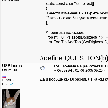
static const char *szTipText[] =
{
"Внести изменения и закрыть окно
"Закрыть окно без учета изменени
};
//Привязка подсказок
for(int i=0; i<sizeof(ID)/sizeof(int); i+
m_ToolTip.AddTool(GetDlgItem(ID
#define QUESTION(b) (
USBLexus
Re: Почему не работает ша
Опытный
«
Ответ #4 :
01-06-2005 05:20 »
Да и вообще какая разница в каком кл
Offline
Пол: