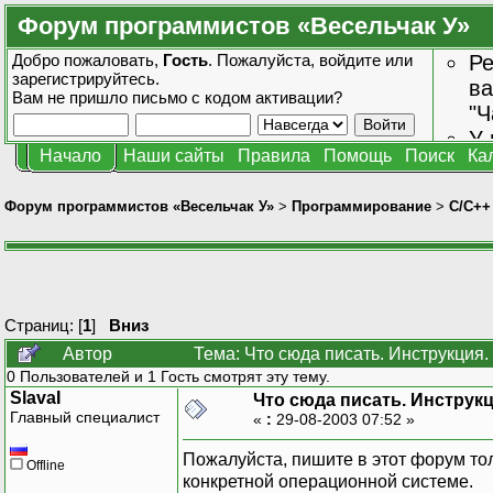
Форум программистов «Весельчак У»
Добро пожаловать,
Гость
. Пожалуйста,
войдите
или
Ре
зарегистрируйтесь
.
ва
Вам не пришло
письмо с кодом активации?
"Ч
У 
Начало
Наши сайты
Правила
Помощь
Поиск
Ка
от
зн
Форум программистов «Весельчак У»
>
Программирование
>
C/C++
Страниц: [
1
]
Вниз
Автор
Тема: Что сюда писать. Инструкция.
0 Пользователей и 1 Гость смотрят эту тему.
SlavaI
Что сюда писать. Инструкц
Главный специалист
«
:
29-08-2003 07:52 »
Пожалуйста, пишите в этот форум то
Offline
конкретной операционной системе.