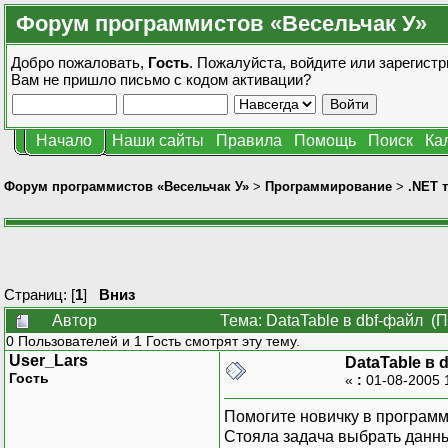
Форум программистов «Весельчак У»
Добро пожаловать,
Гость
. Пожалуйста,
войдите
или
зарегистр
Вам не пришло
письмо с кодом активации?
Начало
Наши сайты
Правила
Помощь
Поиск
Ка
Форум программистов «Весельчак У»
>
Программирование
>
.NET 
Страниц: [
1
]
Вниз
Автор
Тема: DataTable в dbf-файл (
0 Пользователей и 1 Гость смотрят эту тему.
User_Lars
DataTable в 
Гость
«
:
01-08-2005 
Помогите новичку в програм
Стояла задача выбрать данные