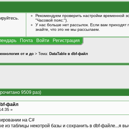
Рекомендуем проверить настройки временной зо
ируйтесь
.
"Часовой пояс:").
У нас больше нет рассылок. Если вам приходят п
знайте, что это не мы рассылаем.
лендарь
Почта
Войти
Регистрация
технология от и до
> Тема:
DataTable в dbf-файл
Прочитано 9509 раз)
dbf-файл
14:35 »
мировании на С#
 из таблицы некотрой базы и сохранить в dbf-файле...я вы