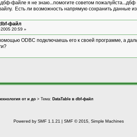
 дбф-файле я не знаю...помогите советом пожалуйста...дбф ф
йлу. Есть ли возможность напрямую сохранить данные из da
 dbf-файл
-2005 20:59 »
помощью ODBC подключаешь его к своей программе, а даль
ти?
технология от и до
> Тема:
DataTable в dbf-файл
Powered by SMF 1.1.21
|
SMF © 2015, Simple Machines