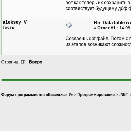
вот как теперь их сохранить в
соотвествует будущему дбф фа
a1eksey_V
Re: DataTable в
Гость
«
Ответ #1 :
14-08
Создаешь dbf файл. Потом с 
из этапов возникают сложнос
Страниц: [
1
]
Вверх
Форум программистов «Весельчак У»
>
Программирование
>
.NET 