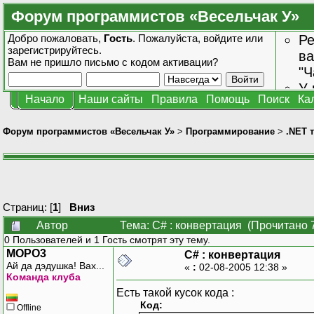
Форум программистов «Весельчак У»
Добро пожаловать,
Гость
. Пожалуйста,
войдите
или
Ре
зарегистрируйтесь
.
ва
Вам не пришло
письмо с кодом активации?
"Ч
У 
Начало
Наши сайты
Правила
Помощь
Поиск
Ка
от
зн
Форум программистов «Весельчак У»
>
Программирование
>
.NET 
Страниц: [
1
]
Вниз
Автор
Тема: C# : конвертация (Прочитано 
0 Пользователей и 1 Гость смотрят эту тему.
MOPO3
C# : конвертация
Ай да дэдушка! Вах...
«
:
02-08-2005 12:38 »
Команда клуба
Есть такой кусок кода :
Код:
Offline