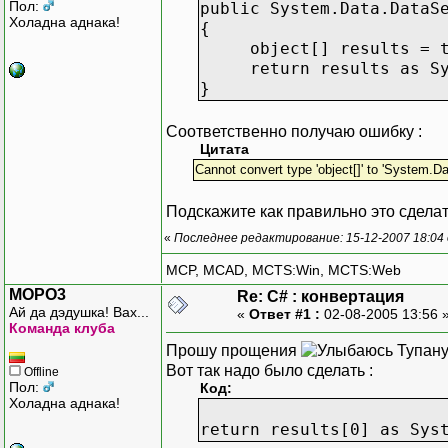
Пол:
public System.Data.DataS
Холадна аднака!
{
object[] results = thi
return results as Sys
}
Соответственно получаю ошибку :
Цитата
Cannot convert type 'object[]' to 'System.Da
Подскажите как правильно это сделат
«
Последнее редактирование: 15-12-2007 18:04
MCP, MCAD, MCTS:Win, MCTS:Web
MOPO3
Re: C# : конвертация
Ай да дэдушка! Вах...
«
Ответ #1 :
02-08-2005 13:56 
Команда клуба
Прошу прощения
Тупану
Вот так надо было сделать :
Offline
Пол:
Код:
Холадна аднака!
return results[0] as Sys