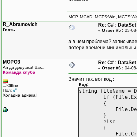
MCP, MCAD, MCTS:Win, MCTS:W
R_Abramovich
Re: С# : DataSe
Гость
«
Ответ #5 :
03-08
а в чем проблема? записывае
потери времени минимальны в
MOPO3
Re: С# : DataSe
Ай да дэдушка! Вах...
«
Ответ #6 :
04-08
Команда клуба
Значит так, вот код :
Код:
Offline
Пол:
string fileName = D
Холадна аднака!
if (File.Exist
{
File.Delete(
}
else
{
File.Create(