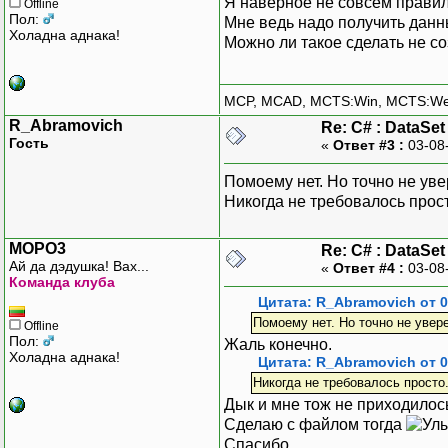
Я наверное не совсем прави
Offline
Пол:
Мне ведь надо получить данные
Холадна аднака!
Можно ли такое сделать не с
MCP, MCAD, MCTS:Win, MCTS:W
R_Abramovich
Re: С# : DataSe
Гость
«
Ответ #3 :
03-08
Помоему нет. Но точно не уве
Никогда не требовалось прост
MOPO3
Re: С# : DataSe
Ай да дэдушка! Вах...
«
Ответ #4 :
03-08
Команда клуба
Цитата: R_Abramovich от 0
Помоему нет. Но точно не увере
Offline
Пол:
Жаль конечно.
Холадна аднака!
Цитата: R_Abramovich от 0
Никогда не требовалось просто
Дык и мне тож не приходило
Сделаю с файлом тогда
Спасибо.