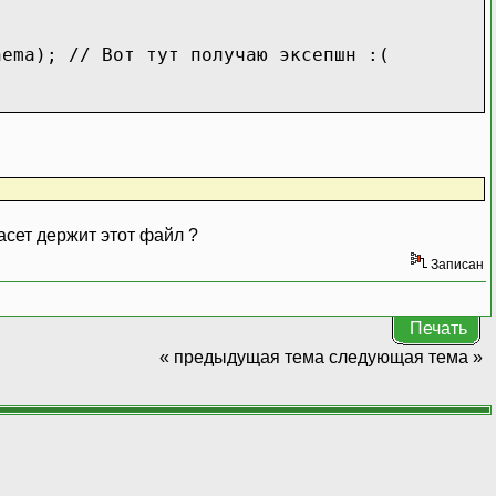
;
a); // Вот тут получаю эксепшн :(
тасет держит этот файл ?
Записан
Печать
« предыдущая тема
следующая тема »