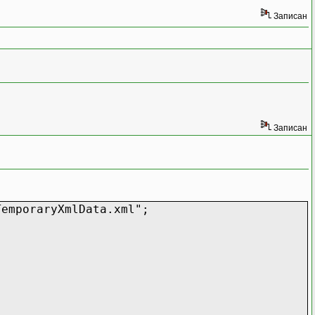
Записан
Записан
TemporaryXmlData.xml";