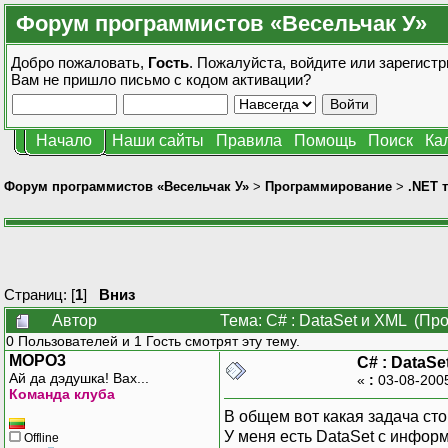
Форум программистов «Весельчак У»
Добро пожаловать,
Гость
. Пожалуйста,
войдите
или
зарегистр
Вам не пришло
письмо с кодом активации?
Начало
Наши сайты
Правила
Помощь
Поиск
Ка
Форум программистов «Весельчак У»
>
Программирование
>
.NET 
Страниц: [
1
]
Вниз
Автор
Тема: С# : DataSet и XML (Пр
0 Пользователей и 1 Гость смотрят эту тему.
MOPO3
С# : DataSe
Ай да дэдушка! Вах...
«
:
03-08-200
Команда клуба
В общем вот какая задача стои
У меня есть DataSet с инфор
Offline