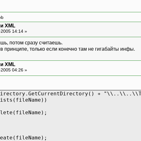
eb
t и XML
-2005 14:14 »
шь, потом сразу считаешь.
 принципе, только если конечно там не гигабайты инфы.
t и XML
-2005 04:26 »
irectory.GetCurrentDirectory() + "\\..\\..\\
s(fileName))
fileName);
fileName);