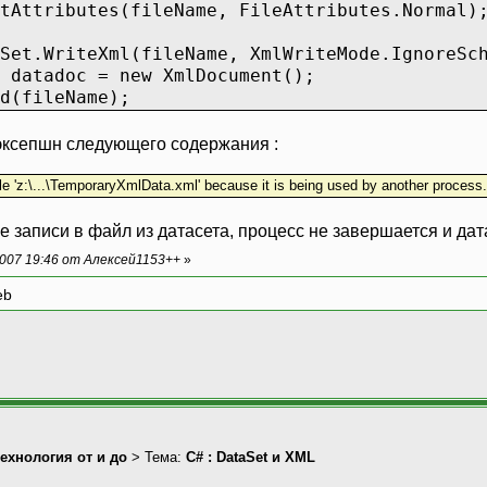
tes(fileName, FileAttributes.Normal)
iteXml(fileName, XmlWriteMode.IgnoreSchem
adoc = new XmlDocument();
ileName);
 эксепшн следующего содержания :
e 'z:\...\TemporaryXmlData.xml' because it is being used by another process.
сле записи в файл из датасета, процесс не завершается и да
007 19:46 от Алексей1153++
»
eb
технология от и до
> Тема:
С# : DataSet и XML