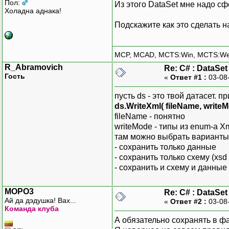
Пол:
Из этого DataSet мне надо с
Холадна аднака!
Подскажите как это сделать 
MCP, MCAD, MCTS:Win, MCTS:W
R_Abramovich
Re: С# : DataSe
Гость
«
Ответ #1 :
03-08
пусть ds - это твой датасет. 
ds.WriteXml( fileName, writeM
fileName - понятно
writeMode - типы из enum-а X
там можно выбрать варианты
- сохранить только данные
- сохранить только схему (xsd
- сохранить и схему и данные
MOPO3
Re: С# : DataSe
Ай да дэдушка! Вах...
«
Ответ #2 :
03-08
Команда клуба
А обязательно сохранять в ф