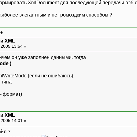
формировать XmlDocument для последующей передачи вэб-с
наиболее элегантным и не громоздким способом ?
eb
t и XML
-2005 13:54 »
причем он уже заполнен данными. тогда
ode )
mlWriteMode (если не ошибаюсь).
 типа
 - формат)
t и XML
-2005 14:01 »
айл ?