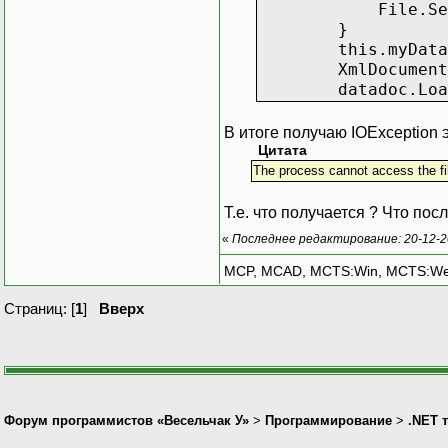
File.SetAttribu
}
this.myDataSet.Wr
XmlDocument dat
datadoc.Load(f
В итоге получаю IOException
Цитата
The process cannot access the fil
Т.е. что получается ? Что по
«
Последнее редактирование: 20-12-2
MCP, MCAD, MCTS:Win, MCTS:W
Страниц: [
1
]
Вверх
Форум программистов «Весельчак У»
>
Программирование
>
.NET 