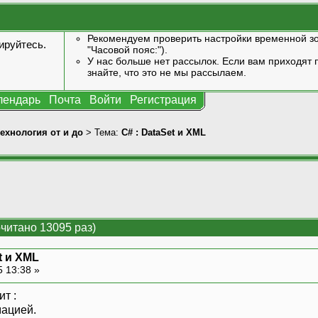
Рекомендуем проверить настройки временной зо
ируйтесь
.
"Часовой пояс:").
У нас больше нет рассылок. Если вам приходят п
знайте, что это не мы рассылаем.
лендарь
Почта
Войти
Регистрация
технология от и до
> Тема:
С# : DataSet и XML
очитано 13095 раз)
t и XML
5 13:38 »
т :
мацией.