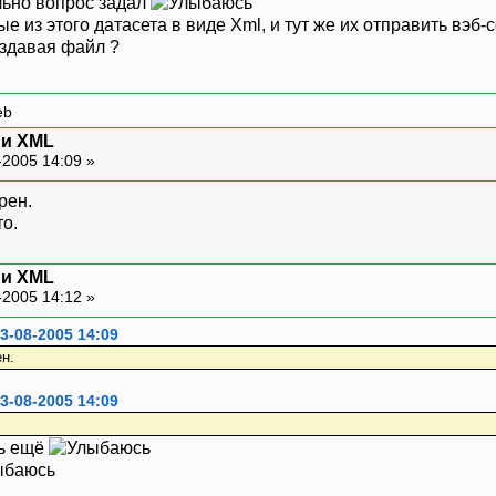
льно вопрос задал
 из этого датасета в виде Xml, и тут же их отправить вэб-с
оздавая файл ?
eb
t и XML
-2005 14:09 »
рен.
о.
t и XML
-2005 14:12 »
3-08-2005 14:09
н.
3-08-2005 14:09
.
сь ещё