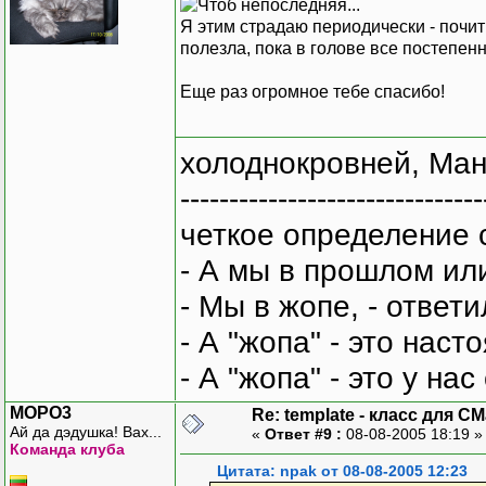
Я этим страдаю периодически - поч
полезла, пока в голове все постепенн
Еще раз огромное тебе спасибо!
холоднокровней, Ман
-------------------------------
четкое определение 
- А мы в прошлом ил
- Мы в жопе, - ответи
- А "жопа" - это нас
- А "жопа" - это у на
MOPO3
Re: template - класс для C
Ай да дэдушка! Вах...
«
Ответ #9 :
08-08-2005 18:19 
Команда клуба
Цитата: npak от 08-08-2005 12:23