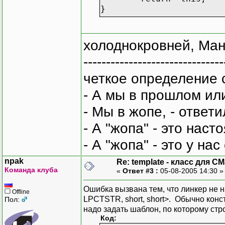
}
template <class T1, clas
void CMyMap<T1, T2, T3, 
холоднокровней, Ман
{
-------------------------------
POSITION pos = m
четкое определение 
while (pos)
{
- А мы в прошлом ил
T1 cstrV
- Мы в жопе, - ответи
T3 nVal 
myMap.Ge
- А "жопа" - это нас
m_myMap.
- А "жопа" - это у на
}
}
npak
Re: template - класс для C
Команда клуба
«
Ответ #3 :
05-08-2005 14:30 
Ошибка вызвана тем, что линкер не н
Offline
LPCTSTR, short, short>. Обычно конс
Пол:
надо задать шаблон, по которому стр
Код: