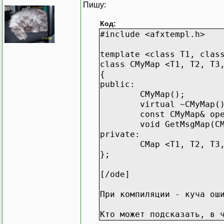
Пишу:
Код:
#include <afxtempl.h>
template <class T1, clas
class CMyMap <T1, T2, T3
{
public:
CMyMap();
virtual ~CMyMap(
const CMyMap& op
void GetMsgMap(C
private:
CMap <T1, T2, T3
};
[/ode]
При компиляции - куча ош
Кто может подсказать, в 