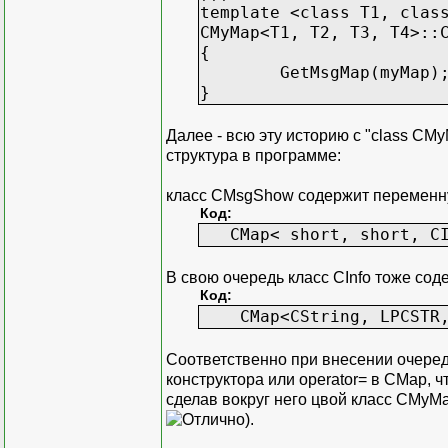
template <class T1, clas
CMyMap<T1, T2, T3, T4>::
{
GetMsgMap(myMap)
}
Далее - всю эту историю с "class CMy
структура в программе:
класс CMsgShow содержит перемен
Код:
CMap< short, short, CI
В свою очередь класс CInfo тоже со
Код:
CMap<CString, LPCSTR, 
Соответственно при внесении очере
конструктора или operator= в CMap, ч
сделав вокруг него цвой класс CMyMap
).