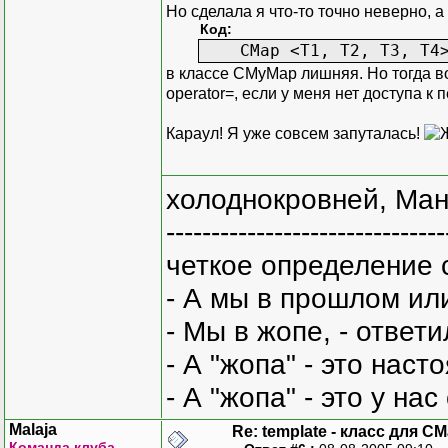
Но сделала я что-то точно неверно, 
Код:
CMap <T1, T2, T3, T4>
в классе CMyMap лишняя. Но тогда во
operator=, если у меня нет доступа 
Караул! Я уже совсем запуталась!
холоднокровней, Ман
-------------------------------
четкое определение 
- А мы в прошлом ил
- Мы в жопе, - ответи
- А "жопа" - это нас
- А "жопа" - это у на
Malaja
Re: template - класс для C
Команда клуба