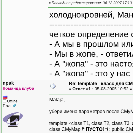
«
Последнее редактирование: 04-12-2007 17:10
холоднокровней, Ман
-------------------------------
четкое определение 
- А мы в прошлом ил
- Мы в жопе, - ответи
- А "жопа" - это нас
- А "жопа" - это у на
npak
Re: template - класс для C
Команда клуба
«
Ответ #1 :
05-08-2005 10:52 
Malaja,
Offline
Пол:
убери имена параметров после CMy
template <class T1, class T2, class T3,
class CMyMap
/* ПУСТО! */
: public CM