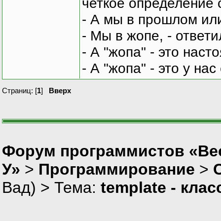
четкое определение 
- А мы в прошлом ил
- Мы в жопе, - ответи
- А "жопа" - это нас
- А "жопа" - это у на
Страниц: [
1
]
Вверх
Форум программистов «Ве
У»
>
Программирование
>
Вад
) > Тема:
template - кла