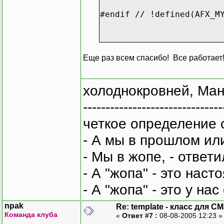
#endif // !defined(AFX_M
template <class T1, clas
Еще раз всем спасибо! Все работае
CMyMap<T1, T2, T3, T4>::
{
холоднокровней, Ман
}
-------------------------------
template <class T1, clas
четкое определение 
CMyMap<T1, T2, T3, T4>::
{
- А мы в прошлом ил
GetMsgMap(myMap)
- Мы в жопе, - ответи
}
- А "жопа" - это нас
template <class T1, clas
CMyMap<T1, T2, T3, T4>::
- А "жопа" - это у на
{
CMap<T1, T2, T3,
npak
Re: template - класс для C
}
Команда клуба
«
Ответ #7 :
08-08-2005 12:23 