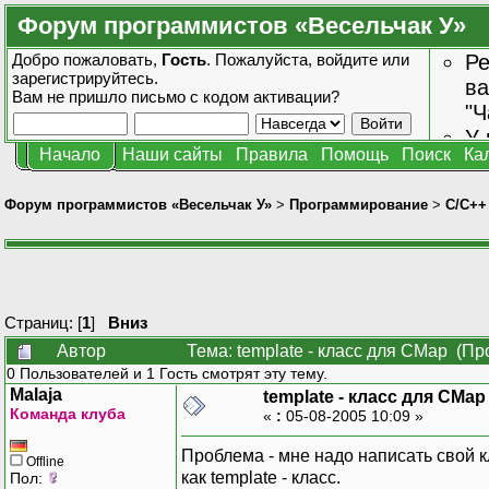
Форум программистов «Весельчак У»
Добро пожаловать,
Гость
. Пожалуйста,
войдите
или
Ре
зарегистрируйтесь
.
ва
Вам не пришло
письмо с кодом активации?
"Ч
У 
Начало
Наши сайты
Правила
Помощь
Поиск
Ка
от
зн
Форум программистов «Весельчак У»
>
Программирование
>
C/C++
Страниц: [
1
]
Вниз
Автор
Тема: template - класс для CMap (Пр
0 Пользователей и 1 Гость смотрят эту тему.
Malaja
template - класс для CMap
Команда клуба
«
:
05-08-2005 10:09 »
Проблема - мне надо написать свой 
Offline
как template - класс.
Пол: