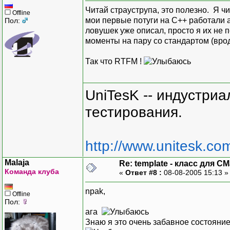
Читай страуструпа, это полезно. Я чи
Offline
мои первые потуги на С++ работали а
template <class T1, clas
Пол:
ловушек уже описал, просто я их не 
const CMyMap<T1, T2, T3,
моменты на пару со стандартом (вро
{
GetMsgMap(myMap)
Так что RTFM !
return *this;
}
UniTesK -- индустри
template <class T1, clas
void CMyMap<T1, T2, T3, 
тестирования.
{
POSITION pos = m
http://www.unitesk.com
while (pos)
{
Malaja
Re: template - класс для C
T1 cstrV
Команда клуба
«
Ответ #8 :
08-08-2005 15:13 
T3 nVal 
myMap.Ge
npak,
Offline
Пол:
CMap<T1,
ага
}
Знаю я это очень забавное состояни
}