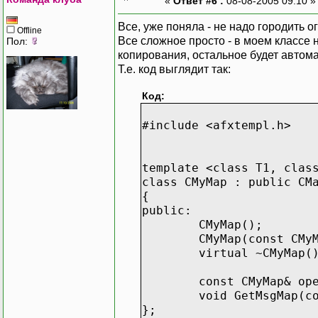
«
Ответ #6 :
08-08-2005 09:10 
Все, уже поняла - не надо городить 
Offline
Все сложное просто - в моем классе 
Пол:
копирования, остальное будет автома
Т.е. код выглядит так:
Код:
#include <afxtempl.h>
template <class T1, clas
class CMyMap : public CM
{
public:
CMyMap();
CMyMap(const CMy
virtual ~CMyMap(
const CMyMap& op
void GetMsgMap(c
};