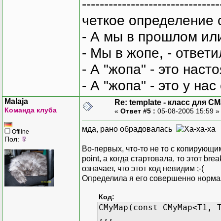
-------------------------------
четкое определение 
- А мы в прошлом ил
- Мы в жопе, - ответи
- А "жопа" - это нас
- А "жопа" - это у на
Malaja
Re: template - класс для C
Команда клуба
«
Ответ #5 :
05-08-2005 15:59 
мда, рано обрадовалась
Offline
Пол:
Во-первых, что-то не то с копирующим
point, а когда стартовала, то этот br
означает, что этот код невидим ;-(
Определила я его совершенно норма
Код:
CMyMap(const CMyMap<T1, 
,,,