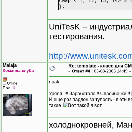
CMap <T1, T2, T3, T4> m_
};
UniTesK -- индустри
тестирования.
http://www.unitesk.com
Malaja
Re: template - класс для C
Команда клуба
«
Ответ #4 :
05-08-2005 14:49 
npak,
Offline
Пол:
Уряяя !!!! Заработало!!! Спасибочки!!!
И еще раз пардон за тупость - я эти 
такие
холоднокровней, Ман