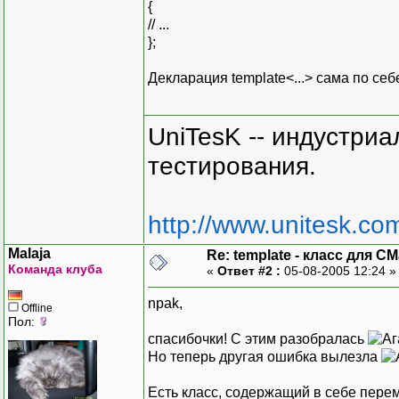
{
// ...
};
Декларация template<...> сама по се
UniTesK -- индустри
тестирования.
http://www.unitesk.com
Malaja
Re: template - класс для C
Команда клуба
«
Ответ #2 :
05-08-2005 12:24 
npak,
Offline
Пол:
спасибочки! С этим разобралась
Но теперь другая ошибка вылезла
Есть класс, содержащий в себе пер