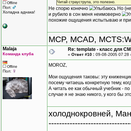
Читай страуструпа, это полезно.
Offline
Пол:
Не спорю конечно
Но (не
Холадна аднака!
и рубило в сон меня неимоверно
похожие ощущения испытываю и при
MCP, MCAD, MCTS:W
Malaja
Re: template - класс для C
Команда клуба
«
Ответ #10 :
09-08-2005 07:28
MOROZ,
Offline
Пол:
Мои ощущения таковы: эту книженцию 
посему читаешь конкретную тему, ког
А читать ее как обычный учебник - по
случае я не знаю никого, у кого бы э
холоднокровней, Ман
-------------------------------