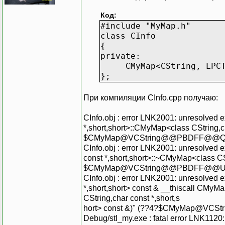
Код:
#include "MyMap.h"
class CInfo
{
private:
CMyMap<CString, LPCTS
};
При компиляции CInfo.срр получаю:
CInfo.obj : error LNK2001: unresolved 
*,short,short>::CMyMap<class CString,ch
$CMyMap@VCString@@PBDFF@@
CInfo.obj : error LNK2001: unresolved e
const *,short,short>::~CMyMap<class CSt
$CMyMap@VCString@@PBDFF@@
CInfo.obj : error LNK2001: unresolved 
*,short,short> const & __thiscall CMyM
CString,char const *,short,s
hort> const &)" (??4?$CMyMap@
Debug/stl_my.exe : fatal error LNK1120: