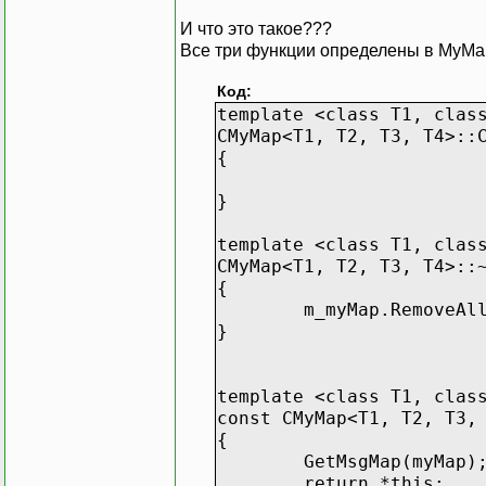
И что это такое???
Все три функции определены в MyMap
Код:
template <class T1, clas
CMyMap<T1, T2, T3, T4>::
{
}
template <class T1, clas
CMyMap<T1, T2, T3, T4>::
{
m_myMap.RemoveAl
}
template <class T1, clas
const CMyMap<T1, T2, T3,
{
GetMsgMap(myMap)
return *this;