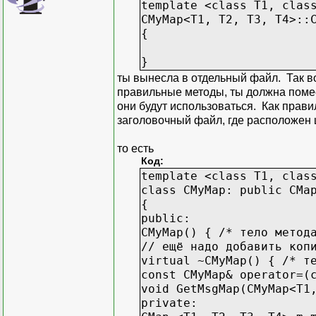
template <class T1, clas
CMyMap<T1, T2, T3, T4>::
{
}
ты вынесла в отдельный файл. Так во
правильные методы, ты должна помес
они будут использоваться. Как прав
заголовочный файл, где расположен 
то есть
Код:
template <class T1, clas
class CMyMap: public CMa
{
public:
CMyMap() { /* тело метод
// ещё надо добавить коп
virtual ~CMyMap() { /* т
const CMyMap& operator=(
void GetMsgMap(CMyMap<T1
private: