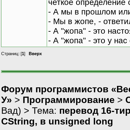
четкое определение 
- А мы в прошлом ил
- Мы в жопе, - ответи
- А "жопа" - это нас
- А "жопа" - это у на
Страниц: [
1
]
Вверх
Форум программистов «Ве
У»
>
Программирование
>
Вад
) > Тема:
перевод 16-ти
CString, в unsigned long