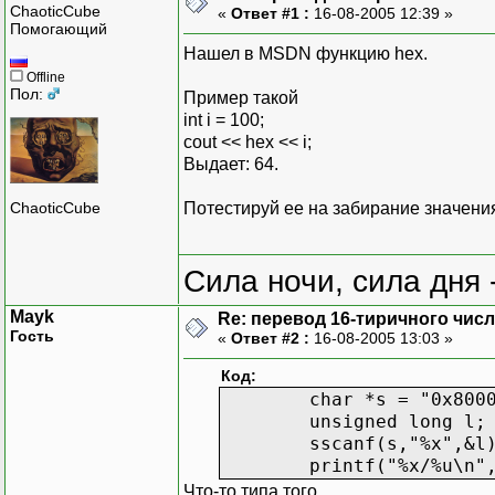
ChaoticCube
«
Ответ #1 :
16-08-2005 12:39 »
Помогающий
Нашел в MSDN функцию hex.
Offline
Пол:
Пример такой
int i = 100;
cout << hex << i;
Выдает: 64.
Потестируй ее на забирание значения
ChaoticCube
Сила ночи, сила дня -
Mayk
Re: перевод 16-тиричного числа
Гость
«
Ответ #2 :
16-08-2005 13:03 »
Код:
char *s = "0x800
unsigned long l;
sscanf(s,"%x",&l
printf("%x/%u\n"
Что-то типа того