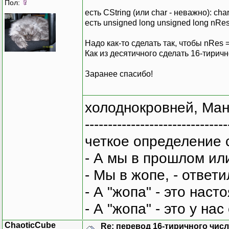
Пол:
есть CString (или char - неважно): cha
есть unsigned long unsigned long nRes
Надо как-то сделать так, чтобы nRes 
Как из десятичного сделать 16-тиричн
Заранее спасибо!
холоднокровней, Ман
-------------------------------
четкое определение 
- А мы в прошлом ил
- Мы в жопе, - ответи
- А "жопа" - это нас
- А "жопа" - это у на
ChaoticCube
Re: перевод 16-тиричного числа