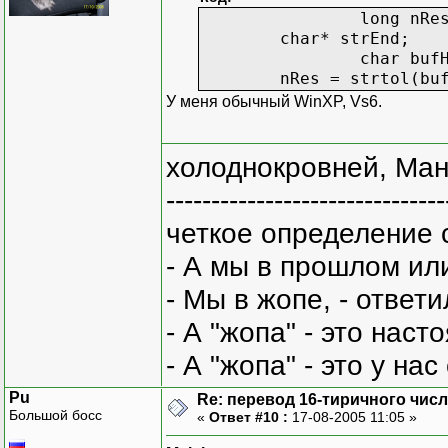
long nRes =
char* strEnd;
char bufHexFull[
nRes = strtol(bu
У меня обычный WinXP, Vs6.
холоднокровней, Ман
-------------------------------
четкое определение 
- А мы в прошлом ил
- Мы в жопе, - ответи
- А "жопа" - это нас
- А "жопа" - это у на
Pu
Re: перевод 16-тиричного числа
Большой босс
«
Ответ #10 :
17-08-2005 11:05 »