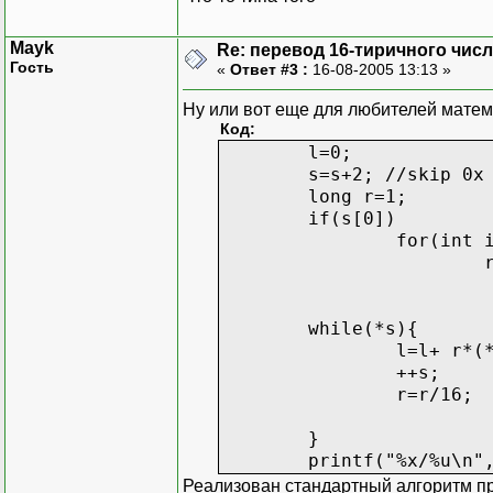
Mayk
Re: перевод 16-тиричного числа
Гость
«
Ответ #3 :
16-08-2005 13:13 »
Ну или вот еще для любителей матем
Код:
l=0;
s=s+2; //skip 0x
long r=1;
if(s[0])
for(int 
while(*s){
l=l+ r*(
++s;
r=r/16;
}
printf("%x/%u\n"
Реализован стандартный алгоритм пр