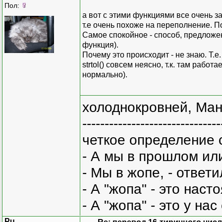
Пол:
а вот с этими функциями все очень за
т.е очень похоже на переполнение. П
Самое спокойное - способ, предложен
функция).
Почему это происходит - не знаю. Т.е. с
strtol() совсем неясно, т.к. там рабо
нормально).
холоднокровней, Ман
-------------------------------
четкое определение 
- А мы в прошлом ил
- Мы в жопе, - ответи
- А "жопа" - это нас
- А "жопа" - это у на
Pu