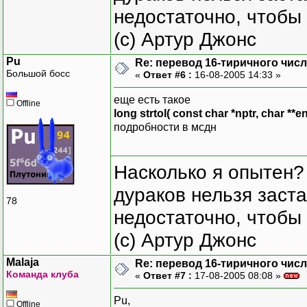
недостаточно, чтобы 
(с) Артур Джонс
Pu
Re: перевод 16-тиричного числа
Большой босс
«
Ответ #6 :
16-08-2005 14:33 »
еще есть такое
Offline
long strtol( const char *nptr, char **en
подробности в мсдн
Насколько я опытен?
дураков нельзя заста
78
недостаточно, чтобы 
(с) Артур Джонс
Malaja
Re: перевод 16-тиричного числа
Команда клуба
«
Ответ #7 :
17-08-2005 08:08 »
Pu,
Offline