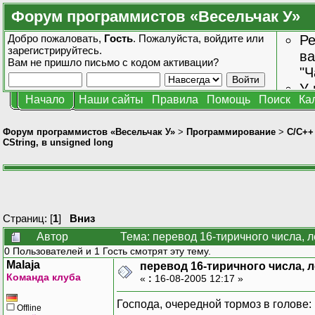
Форум программистов «Весельчак У»
Добро пожаловать,
Гость
. Пожалуйста,
войдите
или
Ре
зарегистрируйтесь
.
ва
Вам не пришло
письмо с кодом активации?
"Ч
У 
Начало
Наши сайты
Правила
Помощь
Поиск
Ка
от
зн
Форум программистов «Весельчак У»
>
Программирование
>
C/C++
CString, в unsigned long
Страниц: [
1
]
Вниз
Автор
Тема: перевод 16-тиричного числа, л
0 Пользователей и 1 Гость смотрят эту тему.
Malaja
перевод 16-тиричного числа, л
Команда клуба
«
:
16-08-2005 12:17 »
Господа, очередной тормоз в голове
Offline