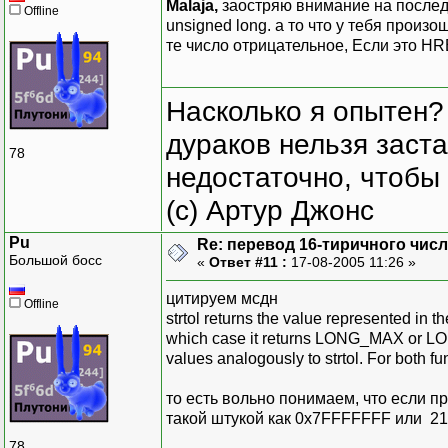
Malaja,
заостряю внимание на послед
Offline
unsigned long. а то что у тебя произ
те число отрицательное, Если это H
Насколько я опытен?
дураков нельзя заста
78
недостаточно, чтобы 
(с) Артур Джонс
Pu
Re: перевод 16-тиричного числа
Большой босс
«
Ответ #11 :
17-08-2005 11:26 »
цитируем мсдн
Offline
strtol returns the value represented in 
which case it returns LONG_MAX or LONG
values analogously to strtol. For both f
то есть вольно понимаем, что если 
такой штукой как 0x7FFFFFFF или 21
78