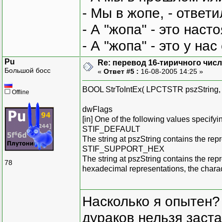
- Мы в жопе, - ответи
- А "жопа" - это нас
- А "жопа" - это у на
Pu
Re: перевод 16-тиричного числа
Большой босс
«
Ответ #5 :
16-08-2005 14:25 »
BOOL StrToIntEx( LPCTSTR pszString,
Offline
dwFlags
[in] One of the following values specify
STIF_DEFAULT
The string at pszString contains the rep
STIF_SUPPORT_HEX
The string at pszString contains the rep
78
hexadecimal representations, the charac
Насколько я опытен?
дураков нельзя заста