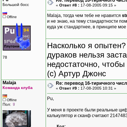
Re: перевод 16-тиричного числа
Большой босс
«
Ответ #8 :
17-08-2005 09:15 »
Malaja, тогда чем тебе не нравится
st
Offline
и не знаю, на тему стандартности пом
куда уж стандартнее, в принципе мое
Насколько я опытен?
дураков нельзя заста
78
недостаточно, чтобы 
(с) Артур Джонс
Malaja
Re: перевод 16-тиричного числа
Команда клуба
«
Ответ #9 :
17-08-2005 10:31 »
Pu,
Offline
Пол:
У меня в проекте были реальные циф
калькулятор и сканф считают 21474836
Код: