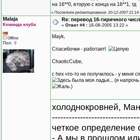
на 16**0, вторую с конца на 16**1, тд
«
Последнее редактирование: 20-12-2007 21:14
Malaja
Re: перевод 16-тиричного числа
Команда клуба
«
Ответ #4 :
16-08-2005 13:22 »
Mayk,
Offline
Пол:
Спасибочки - работает!
ChaoticCube,
с hex что-то не получилось - у меня c
(я напрочь
)
холоднокровней, Ман
-------------------------------
четкое определение 
- А мы в прошлом ил