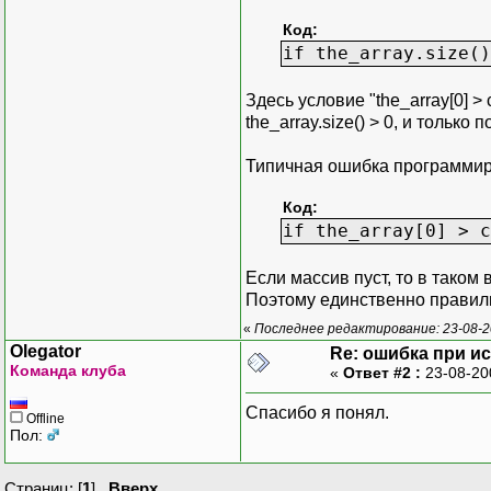
Код:
if the_array.size()
Здесь условие "the_array[0] 
the_array.size() > 0, и только
Типичная ошибка программиров
Код:
if the_array[0] > 
Если массив пуст, то в таком
Поэтому единственно правиль
«
Последнее редактирование: 23-08-20
Olegator
Re: ошибка при и
Команда клуба
«
Ответ #2 :
23-08-20
Спасибо я понял.
Offline
Пол:
Страниц: [
1
]
Вверх