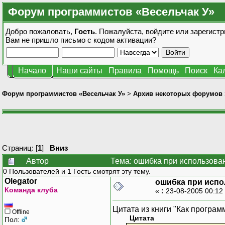
Форум программистов «Весельчак У»
Добро пожаловать,
Гость
. Пожалуйста,
войдите
или
зарегистр
Вам не пришло
письмо с кодом активации?
Начало
Наши сайты
Правила
Помощь
Поиск
Ка
Форум программистов «Весельчак У»
>
Архив некоторых форумов
Страниц: [
1
]
Вниз
Автор
Тема: ошибка при использова
0 Пользователей и 1 Гость смотрят эту тему.
Olegator
ошибка при исп
Команда клуба
«
:
23-08-2005 00:12
Цитата из книги "Как програм
Offline
Цитата
Пол: