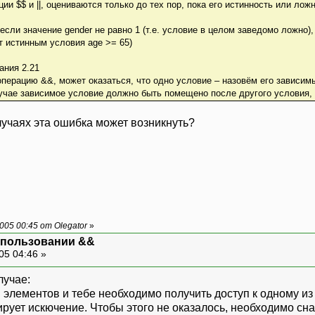
и $$ и ||, оцениваются только до тех пор, пока его истинность или лож
сли значение gender не равно 1 (т.е. условие в целом заведомо ложно), 
т истинным условия age >= 65)
ания 2.21
ерацию &&, может оказаться, что одно условие – назовём его зависимы
учае зависимое условие должно быть помещено после другого условия, 
случаях эта ошибка может возникнуть?
05 00:45 от Olegator
»
спользовании &&
05 04:46 »
лучае:
в элементов и тебе необходимо получить доступ к одному и
ирует искючение. Чтобы этого не оказалось, необходимо сн