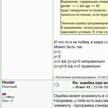
Выражение, содержащее операци
gender == 1 && age >= 65
будет немедленно остановлен, е
оказаться истинным, если буде
Типичная ошибка программиров
В выражениях, использующих оп
зависимого условия. В этом сл
И что-то я не пойму, в каких 
Может быть так:
x=1;
y=3;
x>2 && (x=y)>0 неправильно
(x=y)>0 && x>2 правильно
«
Последнее редактирование: 23-08-20
Hooter
Re: ошибка при и
Опытный
«
Ответ #1 :
23-08-20
Ошибка может возникнуть в с
Offline
Например, у тебя есть масси
Пол:
элементу - программа сгенер