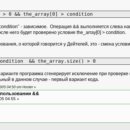
 > 0 && the_array[0] > condition
> condition" - зависимое. Операция && выполняется слева н
 после него будет проверено условие the_array[0] > condition.
ания, о которой говорится у Дейтелей, это - смена услови
condition && the_array.size() > 0
 варианте программа сгенерирует исключение при проверке п
ный в данном случае - первый вариант кода.
05 04:50 от Hooter
»
спользовании &&
05 04:55 »