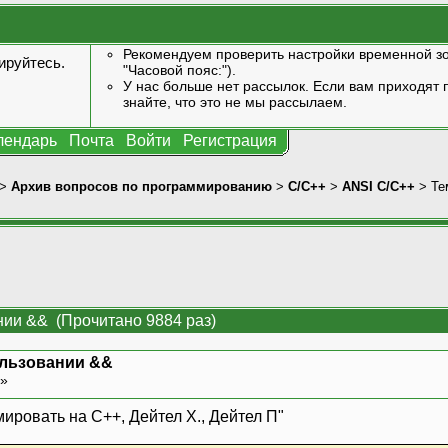
Рекомендуем проверить настройки временной зо
ируйтесь
.
"Часовой пояс:").
У нас больше нет рассылок. Если вам приходят п
знайте, что это не мы рассылаем.
лендарь
Почта
Войти
Регистрация
>
Архив вопросов по программированию
>
C/C++
>
ANSI С/С++
> Те
нии && (Прочитано 9884 раз)
ользовании &&
 »
мировать на C++, Дейтел Х., Дейтел П"