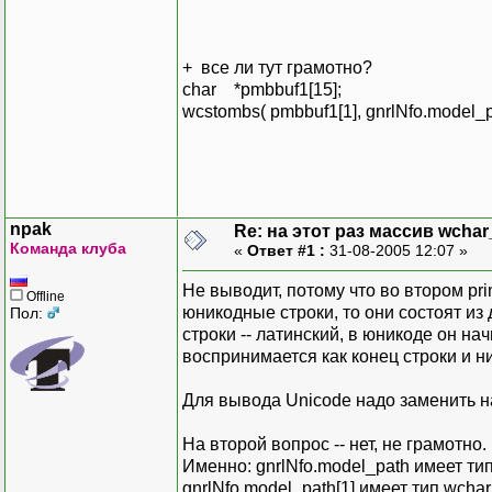
+ все ли тут грамотно?
char *pmbbuf1[15];
wcstombs( pmbbuf1[1], gnrlNfo.model_pa
npak
Re: на этот раз массив wchar
Команда клуба
«
Ответ #1 :
31-08-2005 12:07 »
Не выводит, потому что во втором prin
Offline
юникодные строки, то они состоят и
Пол:
строки -- латинский, в юникоде он на
воспринимается как конец строки и н
Для вывода Unicode надо заменить н
На второй вопрос -- нет, не грамотно.
Именно: gnrlNfo.model_path имеет тип
gnrlNfo.model_path[1] имеет тип wchar_