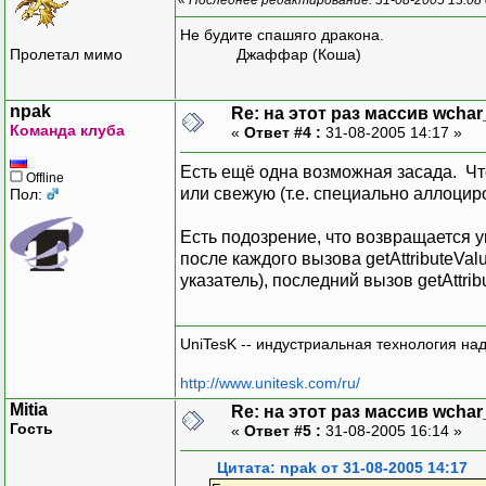
Не будите спашяго дракона.
Пролетал мимо
Джаффар (Коша)
npak
Re: на этот раз массив wchar
Команда клуба
«
Ответ #4 :
31-08-2005 14:17 »
Есть ещё одна возможная засада. Что
Offline
или свежую (т.е. специально аллоцир
Пол:
Есть подозрение, что возвращается 
после каждого вызова getAttributeVal
указатель), последний вызов getAttrib
UniTesK -- индустриальная технология на
http://www.unitesk.com/ru/
Mitia
Re: на этот раз массив wchar
Гость
«
Ответ #5 :
31-08-2005 16:14 »
Цитата: npak от 31-08-2005 14:17