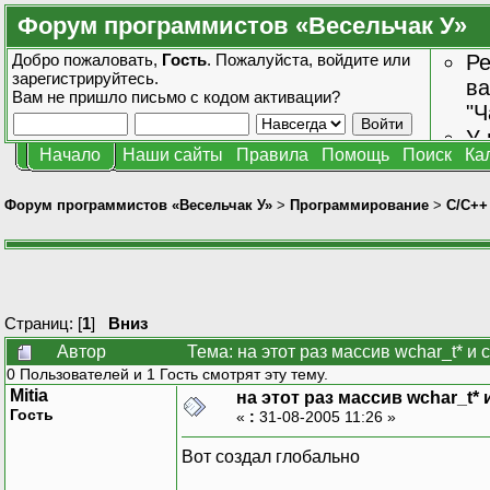
Форум программистов «Весельчак У»
Добро пожаловать,
Гость
. Пожалуйста,
войдите
или
Ре
зарегистрируйтесь
.
ва
Вам не пришло
письмо с кодом активации?
"Ч
У 
Начало
Наши сайты
Правила
Помощь
Поиск
Ка
от
зн
Форум программистов «Весельчак У»
>
Программирование
>
C/C++
Страниц: [
1
]
Вниз
Автор
Тема: на этот раз массив wchar_t* и
0 Пользователей и 1 Гость смотрят эту тему.
Mitia
на этот раз массив wchar_t* 
Гость
«
:
31-08-2005 11:26 »
Вот создал глобально