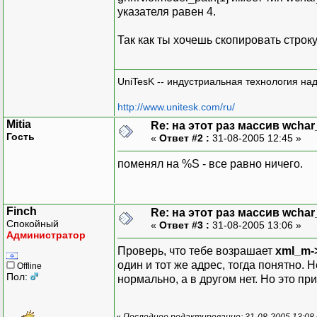
указателя равен 4.
Так как ты хочешь скопировать строку
UniTesK -- индустриальная технология на
http://www.unitesk.com/ru/
Mitia
Re: на этот раз массив wchar
Гость
«
Ответ #2 :
31-08-2005 12:45 »
поменял на %S - все равно ничего.
Finch
Re: на этот раз массив wchar
Спокойный
«
Ответ #3 :
31-08-2005 13:06 »
Администратор
Проверь, что тебе возрашает
xml_m->
один и тот же адрес, тогда понятно. 
Offline
Пол:
нормально, а в другом нет. Но это пр
«
Последнее редактирование: 31-08-2005 13:08 