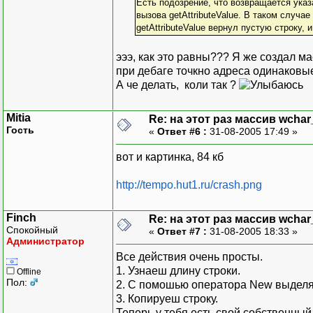
Есть подозрение, что возвращается указ
вызова getAttributeValue. В таком случае
getAttributeValue вернул пустую строку, и
эээ, как это равны??? Я же создал м
при дебаге точкно адреса одинаковые 
А че делать, коли так ?
Mitia
Re: на этот раз массив wchar
Гость
«
Ответ #6 :
31-08-2005 17:49 »
вот и картинка, 84 кб
http://tempo.hut1.ru/crash.png
Finch
Re: на этот раз массив wchar
Спокойный
«
Ответ #7 :
31-08-2005 18:33 »
Администратор
Все действия очень просты.
1. Узнаеш длину строки.
Offline
Пол:
2. С помошью оператора New выделя
3. Копируеш строку.
Теперь у тебя есть свой собственный