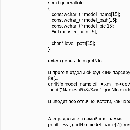
struct generalInfo
{
const wchar_t * model_name[15];
const wchar_t * model_path[15];
const wchar_t * model_pic[15];
//int monster_num[15];
char * level_path[15];
};
extern generalInfo gnrlNfo;
В проге в отдельной функции парсир
for(...
gnrlNfo.model_name[ci] = xml_m->getA
printf("Names:\t\t<%S>\n", gnrlNfo.mo
Выводит все отлично. Кстати, как че
А еще дальше в самой программе:
printf("%s", gnrlNfo.model_name[2]); 