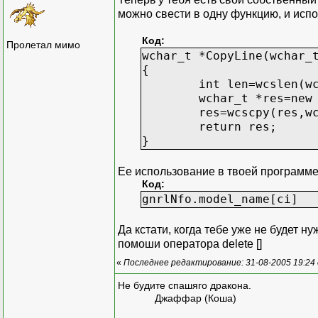
можно свести в одну функцию, и испо
Код:
Пролетал мимо
wchar_t *CopyLine(wchar_
{
int len=wcslen(w
wchar_t *res=new
res=wcscpy(res,w
return res;
}
Ее использование в твоей программе
Код:
gnrlNfo.model_name[ci] =
Да кстати, когда тебе уже не будет н
помоши оператора delete []
«
Последнее редактирование: 31-08-2005 19:24 
Не будите спашяго дракона.
Джаффар (Коша)