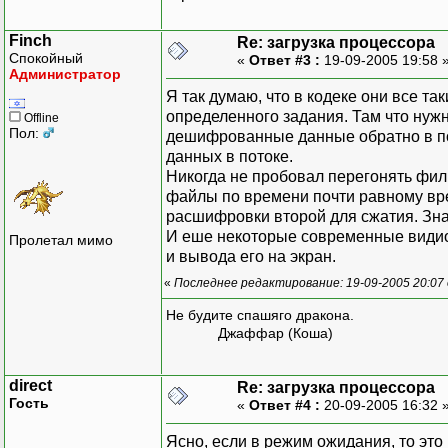
Finch
Re: загрузка процессора
Спокойный
«
Ответ #3 :
19-09-2005 19:58 
Администратор
Я так думаю, что в кодеке они все т
определенного задания. Там что нужн
Offline
Пол:
дешифрованные данные обратно в пот
данных в потоке.
Никогда не пробовал перегонять фил
файлы по времени почти равному вр
расшифровки второй для сжатия. Зна
И еше некоторые современные видио
Пролетал мимо
и вывода его на экран.
«
Последнее редактирование: 19-09-2005 20:07 
Не будите спашяго дракона.
Джаффар (Коша)
direct
Re: загрузка процессора
Гость
«
Ответ #4 :
20-09-2005 16:32 
Ясно, если в режим ожидания, то это