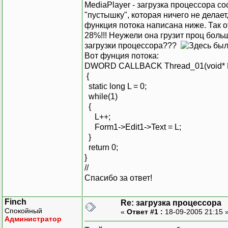
MediaPlayer - загрузка процессора с
"пустышку", которая ничего не делает
функция потока написана ниже. Так о
28%!!! Неужели она грузит проц боль
загрузки процессора???
Вот фунция потока:
DWORD CALLBACK Thread_01(void* P
{
static long L = 0;
while(1)
{
L++;
Form1->Edit1->Text = L;
}
return 0;
}
//
Спасибо за ответ!
Finch
Re: загрузка процессора
Спокойный
«
Ответ #1 :
18-09-2005 21:15 
Администратор