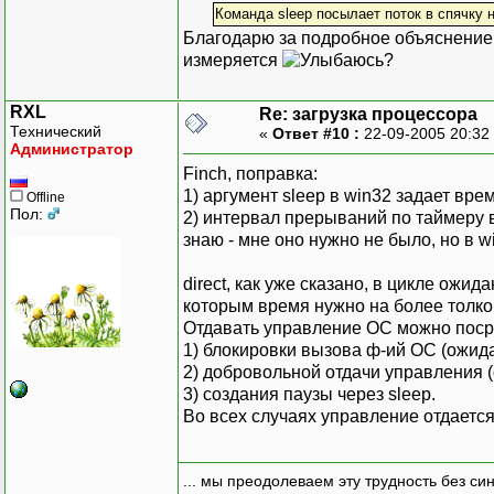
Команда sleep посылает поток в спячку 
Благодарю за подробное объяснение,
измеряется
?
RXL
Re: загрузка процессора
Технический
«
Ответ #10 :
22-09-2005 20:32
Администратор
Finch, поправка:
1) аргумент sleep в win32 задает вре
Offline
Пол:
2) интервал прерываний по таймеру в
знаю - мне оно нужно не было, но в w
direct, как уже сказано, в цикле ожи
которым время нужно на более толков
Отдавать управление ОС можно поср
1) блокировки вызова ф-ий ОС (ожида
2) добровольной отдачи управления (
3) создания паузы через sleep.
Во всех случаях управление отдается
... мы преодолеваем эту трудность без си