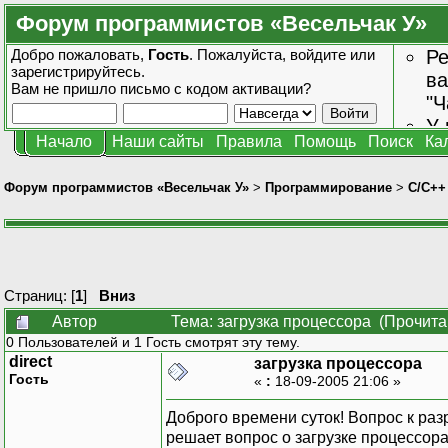
Форум программистов «Весельчак У»
Добро пожаловать,
Гость
. Пожалуйста,
войдите
или
Ре
зарегистрируйтесь
.
ва
Вам не пришло
письмо с кодом активации?
"Ч
У 
Начало
Наши сайты
Правила
Помощь
Поиск
Ка
от
зн
Форум программистов «Весельчак У»
>
Программирование
>
C/C++
Страниц: [
1
]
Вниз
Автор
Тема: загрузка процессора (Прочита
0 Пользователей и 1 Гость смотрят эту тему.
direct
загрузка процессора
Гость
«
:
18-09-2005 21:06 »
Доброго времени суток! Вопрос к ра
решает вопрос о загрузке процессор