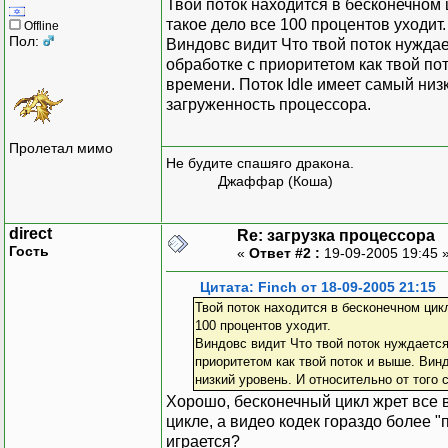
Твой поток находится в бесконечном ц
такое дело все 100 процентов уходит.
Offline
Пол:
Виндовс видит Что твой поток нуждае
обработке с приоритетом как твой по
времени. Поток Idle имеет самый низк
загруженность процессора.
Пролетал мимо
Не будите спашяго дракона.
Джаффар (Коша)
direct
Re: загрузка процессора
Гость
«
Ответ #2 :
19-09-2005 19:45 
Цитата: Finch от 18-09-2005 21:15
Твой поток находится в бесконечном цикл
100 процентов уходит.
Виндовс видит Что твой поток нуждается
приоритетом как твой поток и выше. Вин
низкий уровень. И относительно от того 
Хорошо, бесконечный цикл жрет все 
цикле, а видео кодек гораздо более "
играется?