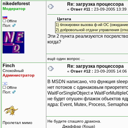
nikedeforest
Re: загрузка процессора
Модератор
«
Ответ #11 :
23-09-2005 13:39
Цитата
Offline
1) блокировки вызова ф-ий ОС (ожидание 
Пол:
2) добровольной отдачи управления (отка
Эти 2 пункта реализуются посрелств
когда?
ещё один вопрос ...
Finch
Re: загрузка процессора
Спокойный
«
Ответ #12 :
23-09-2005 14:06
Администратор
В MSDN написано, что функция sleep
нет потоков с одинаковым приоретет
Offline
Пол:
WaitForSingleObject и WaitForMultipl
не будет опушен флажок объектов яд
ядра: Event, Mutex, Process, Semaphore
Не будите спашяго дракона.
Пролетал мимо
Джаффар (Коша)