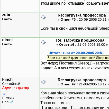
этом цикле по "отмашке" срабатывает
zubr
Re: загрузка процессора
Гость
«
Ответ #5 :
20-09-2005 20:51 
Если ты в свой цикл небольшой Slee
direct
Re: загрузка процессора
Гость
«
Ответ #6 :
21-09-2005 19:00 »
Цитата: zubr от 20-09-2005 20:51
Если ты в свой цикл небольшой Sleep по
Вот чудо:) Поставил Sleep(1) - загруз
падает. А в чем секрет-то заключаетс
Finch
Re: загрузка процессора
Спокойный
«
Ответ #7 :
21-09-2005 19:17 
Администратор
Команда sleep посылает поток в спяч
особенностей системы, помоему не и
Offline
Пол:
Точно не помню.
Что происходит. Ты дал команду винд