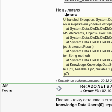
Но вылетело
Цитата
Unhandled Exception: System.D
ых в выражении условия отбора
at System.Data.OleDb.OleDbC
MS dbParams, Object& executeR
at System.Data.OleDb.OleDbCo
at System.Data.OleDb.OleDbC
ject& executeResult)
at System.Data.OleDb.OleDbCo
ior, String method)
at System.Data.OleDb.OleDbC
at Knowledge.KnowledgeDataSet
le`1 p1, Nullable`1 p2, Nullable`1
p7)
«
Последнее редактирование: 20-12-2
Alf
Re: ADO.NET и 
Гость
«
Ответ #3 :
02-10
Поставь точку останова в стр
knowledge.Data.Users[0]
пере