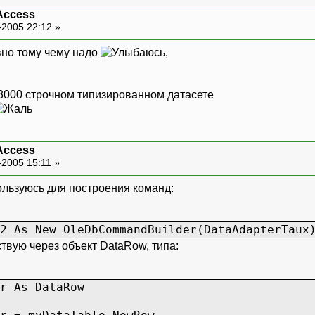
Access
-2005 22:12 »
вно тому чему надо
,
 3000 строчном типизированном датасете
Access
-2005 15:11 »
льзуюсь для построения команд:
New OleDbCommandBuilder(DataAdapterTaux
твую через объект DataRow, типа:
 DataRow