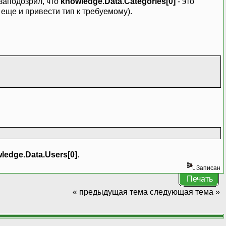
 заподозрил, что
knowledge.Data.Categories[0]
- это
 еще и привести тип к требуемому).
ledge.Data.Users[0]
.
Записан
Печать
« предыдущая тема
следующая тема »