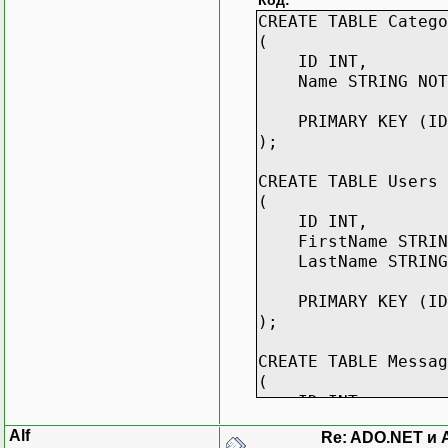
Код:
CREATE TABLE Catego
(
ID INT,
Name STRING NOT
PRIMARY KEY (ID
);
CREATE TABLE Users
(
ID INT,
FirstName STRIN
LastName STRING
PRIMARY KEY (ID
);
CREATE TABLE Messag
(
ID INT,
CategoryID INT,
Alf
Re: ADO.NET и 
UserID INT,