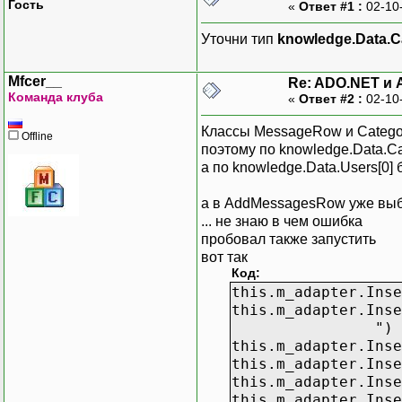
Гость
«
Ответ #1 :
02-10
PRIMARY KEY (ID
Уточни тип
knowledge.Data.C
FOREIGN KEY (Cate
FOREIGN KEY (User
Mfcer__
);
Re: ADO.NET и 
Команда клуба
«
Ответ #2 :
02-10
Классы MessageRow и Catego
Offline
поэтому по knowledge.Data.Ca
а по knowledge.Data.Users[0]
а в AddMessagesRow уже выби
... не знаю в чем ошибка
пробовал также запустить
вот так
Код:
this.m_adapter.Inse
this.m_adapter.Inse
") VALUES 
this.m_adapter.Inse
this.m_adapter.Inse
this.m_adapter.Inse
this.m_adapter.Inse