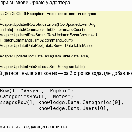
при вызвове Update у адаптера
ata.OleDb.OleDbException: Несоответствие типов данн
.
Adapter.UpdatedRowStatusErrors(RowUpdatedEventArg
ndInfo[] batchCommands, Int32 commandCount)
Adapter.UpdatedRowStatus(RowUpdatedEventArgs rowU
[] batchCommands, Int32 commandCount)
dapter.Update(DataRow[] dataRows, DataTableMappi
dapter.UpdateFromDataTable(DataTable dataTable,
apter.Update(DataSet dataSet, String srcTable)
датасет, вылетает все из — за 3 строчке кода, где добавля
Row(1, "Vasya", "Pupkin");
CategoriesRow(1, "Notes");
ssagesRow(1, knowledge.Data.Categories[0],
e.Data.Users[0],
оиться из следующего скрипта