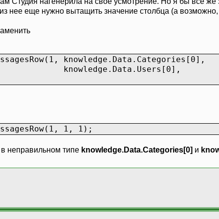
 там Студия нагенерила на свое усмотрение. Но я бы все же
 из нее еще нужно вытащить значение столбца (а возможно,
registrement au tableau en cours
.Rows.Add(datr)
заменить
 la base
r.Update(myDataSet)
ssagesRow(1, knowledge.Data.Categories[0],
cceptChanges()
e.Data.Users[0],
ssagesRow(1, 1, 1);
о в неправильном типе
knowledge.Data.Categories[0]
и
know