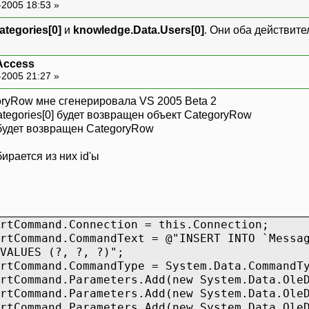
-2005 18:53 »
),
ategories[0]
и
knowledge.Data.Users[0]
. Они оба действит
goryID) REFERENCES Categories (ID),
ID) REFERENCES Users (ID)
Access
-2005 21:27 »
ryRow мне сгенерировала VS 2005 Beta 2
tegories[0] будет возвращен объект CategoryRow
 будет возвращен CategoryRow
рается из них id'ы
rtCommand.Connection = this.Connection;
rtCommand.CommandText = @"INSERT INTO `Messa
(?, ?, ?)";
rtCommand.CommandType = System.Data.CommandT
rtCommand.Parameters.Add(new System.Data.Ole
rtCommand.Parameters.Add(new System.Data.Ole
rtCommand.Parameters.Add(new System.Data.Ole