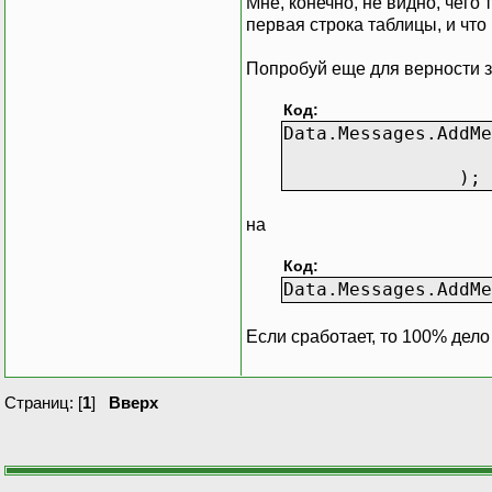
Мне, конечно, не видно, чего
первая строка таблицы, и что
'ajouter un en
myDataTable
Попробуй еще для верности 
'modifier
Код:
myDataAdapte
Data.Messages.AddMe
myDataSet.A
knowledg
);
на
Код:
Data.Messages.AddMe
Если сработает, то 100% дел
Страниц: [
1
]
Вверх