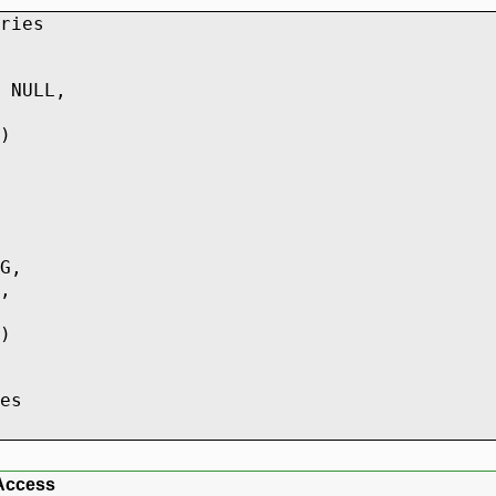
ries
 NULL,
)
G,
,
)
es
Access