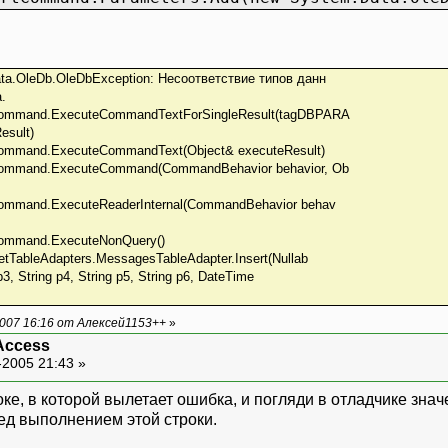
ata.OleDb.OleDbException: Несоответствие типов данн
.
ommand.ExecuteCommandTextForSingleResult(tagDBPARA
esult)
mmand.ExecuteCommandText(Object& executeResult)
ommand.ExecuteCommand(CommandBehavior behavior, Ob
mmand.ExecuteReaderInternal(CommandBehavior behav
ommand.ExecuteNonQuery()
TableAdapters.MessagesTableAdapter.Insert(Nullab
 p3, String p4, String p5, String p6, DateTime
007 16:16 от Алексей1153++
»
Access
-2005 21:43 »
оке, в которой вылетает ошибка, и погляди в отладчике зна
д выполнением этой строки.