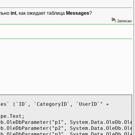
ельно
int
, как ожидает таблица
Messages
?
Записан
ges` (`ID`, `CategoryID`, `UserID`" +
ype.Text;
Db.OleDbParameter("p1", System.Data.OleDb.Ole
Db.OleDbParameter("p2", System.Data.OleDb.Ole
Db.OleDbParameter("p3", System.Data.OleDb.Ole