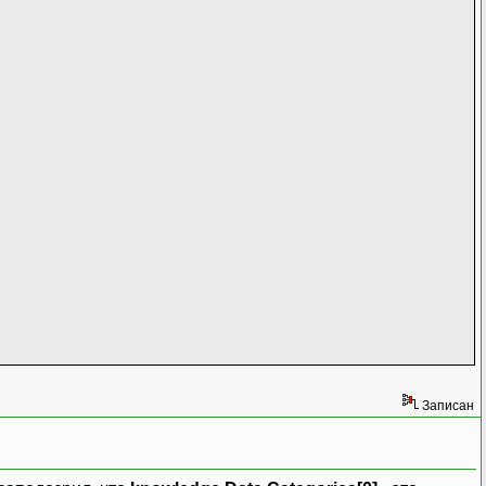
Записан
g
ext)