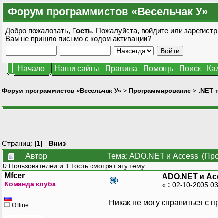
Форум программистов «Весельчак У»
Добро пожаловать,
Гость
. Пожалуйста,
войдите
или
зарегистр
Вам не пришло
письмо с кодом активации?
Начало
Наши сайты
Правила
Помощь
Поиск
Ка
Форум программистов «Весельчак У»
>
Программирование
>
.NET 
Страниц: [
1
]
Вниз
Автор
Тема: ADO.NET и Access (Про
0 Пользователей и 1 Гость смотрят эту тему.
Mfcer__
ADO.NET и Ac
Команда клуба
«
:
02-10-2005 03
Никак не могу справиться с п
Offline