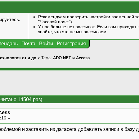
Рекомендуем проверить настройки временной зо
ируйтесь
.
"Часовой пояс:").
У нас больше нет рассылок. Если вам приходят п
знайте, что это не мы рассылаем.
лендарь
Почта
Войти
Регистрация
технология от и до
> Тема:
ADO.NET и Access
читано 14504 раз)
cess
:16 »
роблемой и заставить из датасета добавлять записи в базу 