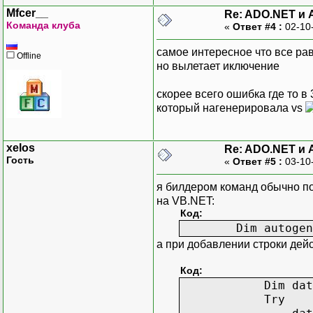
Mfcer__
Re: ADO.NET и 
Команда клуба
«
Ответ #4 :
02-10
самое интересное что все ра
Offline
но вылетает иключение
скорее всего ошибка где то в
который нагенерировала vs
xelos
Re: ADO.NET и 
Гость
«
Ответ #5 :
03-10
я билдером команд обычно по
на VB.NET:
Код:
Dim autogen2 As 
а при добавлении строки дейс
Код:
Dim datr As
Try