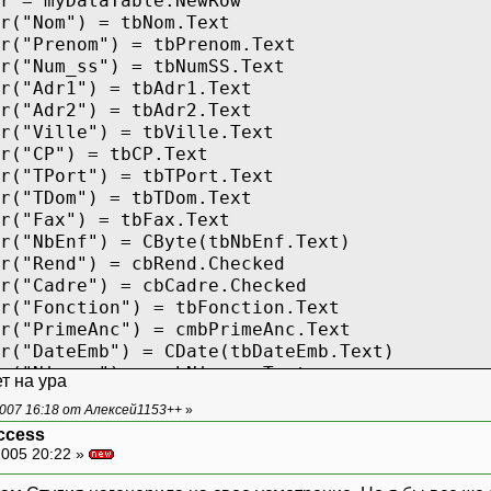
taTable.NewRow
 = tbNom.Text
") = tbPrenom.Text
") = tbNumSS.Text
) = tbAdr1.Text
) = tbAdr2.Text
) = tbVille.Text
= tbCP.Text
) = tbTPort.Text
) = tbTDom.Text
 = tbFax.Text
 = CByte(tbNbEnf.Text)
 = cbRend.Checked
) = cbCadre.Checked
on") = tbFonction.Text
c") = cmbPrimeAnc.Text
") = CDate(tbDateEmb.Text)
") = cmbNiveau.Text
т на ура
= CByte(tbEch.Text)
007 16:18 от Алексей1153++
»
 = CInt(tbCoef.Text)
ccess
= CSng(tbRMH.Text)
005 20:22 »
 = cmbCodeAn.SelectedItem.ToStrin
s") = CDate("01/01/" & tbAnNaiss.T