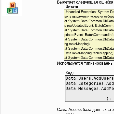
Вылетает следующая ошибка 
Цитата
Unhandled Exception: System.D
ых в выражении условия отбора
at System.Data.Common.DbData
s rowUpdatedEvent, BatchComma
at System.Data.Common.DbData
pdatedEvent, BatchCommandInfo
at System.Data.Common.DbDataA
ng tableMapping)
at System.Data.Common.DbDataA
DataTableMapping tableMapping)
at System.Data.Common.DbDataAd
Используется типизированный 
Код:
Data.Users.AddUsers
Data.Categories.Add
Data.Messages.AddMe
knowledg
);
Сама Access база данных стр