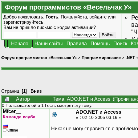
Форум программистов «Весельчак У»
Добро пожаловать,
Гость
. Пожалуйста,
войдите
или
Ре
зарегистрируйтесь
.
ва
Вам не пришло
письмо с кодом активации?
"Ч
У 
Начало
Наши сайты
Правила
Помощь
Поиск
Ка
от
зн
Форум программистов «Весельчак У»
>
Программирование
>
.NET 
Страниц: [
1
]
Вниз
Автор
Тема: ADO.NET и Access (Прочитано
0 Пользователей и 1 Гость смотрят эту тему.
Mfcer__
ADO.NET и Access
Команда клуба
«
:
02-10-2005 03:16 »
Никак не могу справиться с проблемо
Offline