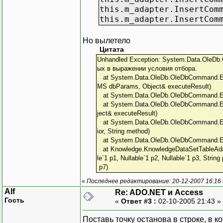
this.m_adapter.InsertCom
this.m_adapter.InsertCom
Но вылетело
Цитата
Unhandled Exception: System.Data.OleDb
ых в выражении условия отбора.
at System.Data.OleDb.OleDbCommand.E
MS dbParams, Object& executeResult)
at System.Data.OleDb.OleDbCommand.Ex
at System.Data.OleDb.OleDbCommand.E
ject& executeResult)
at System.Data.OleDb.OleDbCommand.Ex
ior, String method)
at System.Data.OleDb.OleDbCommand.E
at Knowledge.KnowledgeDataSetTableAdap
le`1 p1, Nullable`1 p2, Nullable`1 p3, String
p7)
«
Последнее редактирование: 20-12-2007 16:16
Alf
Re: ADO.NET и Access
Гость
«
Ответ #3 :
02-10-2005 21:43 »
Поставь точку останова в строке, в к