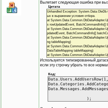
Вылетает следующая ошибка при выз
Цитата
Unhandled Exception: System.Data.OleDb
ых в выражении условия отбора.
at System.Data.Common.DbDataAdapter.U
s rowUpdatedEvent, BatchCommandInfo[]
at System.Data.Common.DbDataAdapter.U
pdatedEvent, BatchCommandInfo[] batch
at System.Data.Common.DbDataAdapter.Up
ng tableMapping)
at System.Data.Common.DbDataAdapter.Up
DataTableMapping tableMapping)
at System.Data.Common.DbDataAdapter.Upd
Используется типизированный датасет
если эту строчку убрать то все норма
Код:
Data.Users.AddUsersRow(1
Data.Categories.AddCateg
Data.Messages.AddMessage
knowledge.
);