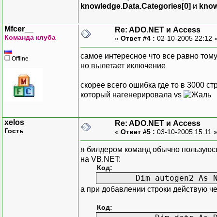
knowledge.Data.Categories[0]
и
know
Mfcer__
Re: ADO.NET и Access
Команда клуба
«
Ответ #4 :
02-10-2005 22:12 
самое интересное что все равно том
Offline
но вылетает иключение
скорее всего ошибка где то в 3000 с
который нагенерировала vs
xelos
Re: ADO.NET и Access
Гость
«
Ответ #5 :
03-10-2005 15:11 
я билдером команд обычно пользуюсь
на VB.NET:
Код:
Dim autogen2 As New O
а при добавлении строки действую че
Код: