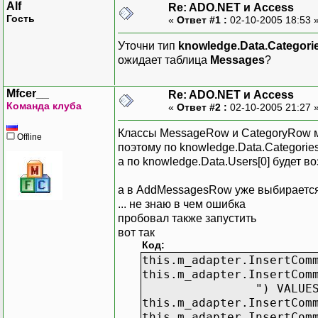
Alf
Re: ADO.NET и Access
UserID INT,
Гость
«
Ответ #1 :
02-10-2005 18:53 
PRIMARY KEY (ID),
Уточни тип
knowledge.Data.Categori
FOREIGN KEY (CategoryID
ожидает таблица
Messages
?
FOREIGN KEY (UserID) R
);
Mfcer__
Re: ADO.NET и Access
Команда клуба
«
Ответ #2 :
02-10-2005 21:27 
Классы MessageRow и CategoryRow м
Offline
поэтому по knowledge.Data.Categorie
а по knowledge.Data.Users[0] будет 
а в AddMessagesRow уже выбирается 
... не знаю в чем ошибка
пробовал также запустить
вот так
Код:
this.m_adapter.InsertCom
this.m_adapter.InsertCom
") VALUES (?, 
this.m_adapter.InsertCom
this.m_adapter.InsertCom