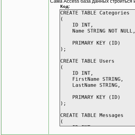
Сама Access база данных строиться 
Код:
CREATE TABLE Categories
(
ID INT,
Name STRING NOT NULL
PRIMARY KEY (ID)
);
CREATE TABLE Users
(
ID INT,
FirstName STRING,
LastName STRING,
PRIMARY KEY (ID)
);
CREATE TABLE Messages
(
ID INT,
CategoryID INT,