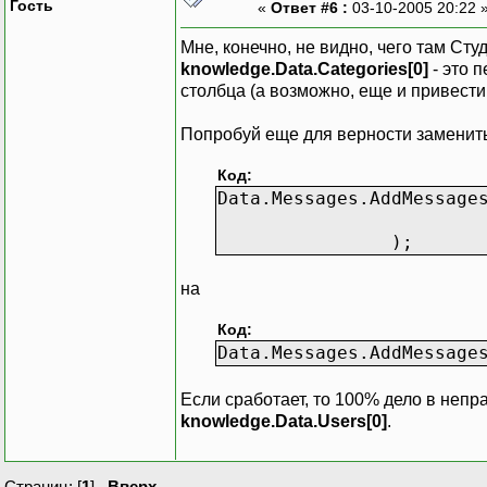
Гость
«
Ответ #6 :
03-10-2005 20:22 
datr("CodeAn") = c
datr("DateNaiss") 
Мне, конечно, не видно, чего там Сту
knowledge.Data.Categories[0]
- это 
'ajouter un enregi
столбца (а возможно, еще и привести
myDataTable.Row
Попробуй еще для верности заменит
'modifier la
myDataAdapter.Up
Код:
myDataSet.Accep
Data.Messages.AddMessage
knowledge.
);
на
Код:
Data.Messages.AddMessage
Если сработает, то 100% дело в непр
knowledge.Data.Users[0]
.
Страниц: [
1
]
Вверх