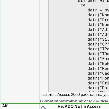
Dim datr As Dat
Try
datr = myDataTa
datr("Nom") = 
datr("Prenom") =
datr("Num_ss") 
datr("Adr1") = 
datr("Adr2") = 
datr("Ville") =
datr("CP") = t
datr("TPort") =
datr("TDom") = 
datr("Fax") = 
datr("NbEnf") = C
datr("Rend") = 
datr("Cadre") = 
datr("Fonction")
datr("PrimeAnc") 
datr("DateEmb") =
datr("Niveau") =
все это с Access 2000 работает на ур
datr("Ech") = CB
«
Последнее редактирование: 20-12-2007 16:18
datr("Coef") = C
Alf
Re: ADO.NET и Access
datr("RMH") = CS