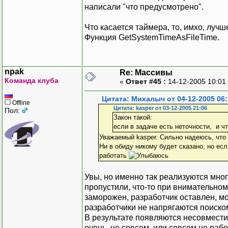
написали "что предусмотрено".
Что касается таймера, то, имхо, луч
Функция GetSystemTimeAsFileTime.
npak
Re: Массивы
Команда клуба
«
Ответ #45 :
14-12-2005 10:01
Цитата: Михалыч от 04-12-2005 06:
Offline
Цитата: kasper от 03-12-2005 21:06
Пол:
Закон такой:
если в задаче есть неточности, и чт
Уважаемый kasper. Сильно надеюсь, что э
Ни в обиду никому будет сказано, но ес
работать
Увы, но именно так реализуются мног
пропустили, что-то при внимательном
заморожен, разработчик оставлен, мо
разработчики не напрягаются поиско
В результате появляются несовмести
очень, не совсем, или совсем не рабо