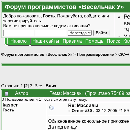
Форум программистов «Весельчак У»
Добро пожаловать,
Гость
. Пожалуйста,
войдите
или
Ре
зарегистрируйтесь
.
ва
Вам не пришло
письмо с кодом активации?
"Ч
У 
Начало
Наши сайты
Правила
Помощь
Поиск
Ка
от
зн
Форум программистов «Весельчак У»
>
Программирование
>
C/C++
Страниц:
1
[
2
]
3
Все
Вниз
Автор
Тема: Массивы (Прочитано 75489 ра
0 Пользователей и 1 Гость смотрят эту тему.
kasper
Re: Массивы
Гость
«
Ответ #30 :
03-12-2005 21:59
Обыкновенное консольное приложен
Да под винду.