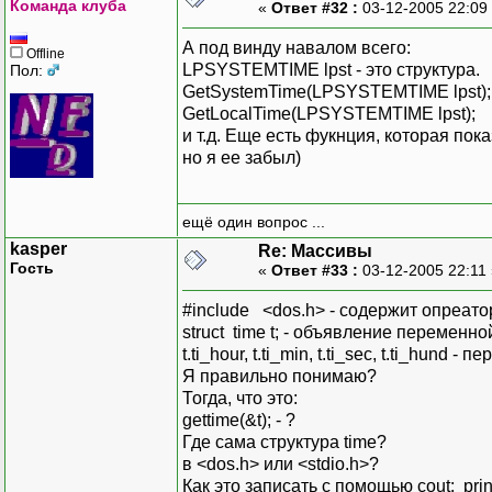
Команда клуба
«
Ответ #32 :
03-12-2005 22:09
А под винду навалом всего:
Offline
LPSYSTEMTIME lpst - это структура.
Пол:
GetSystemTime(LPSYSTEMTIME lpst);
GetLocalTime(LPSYSTEMTIME lpst);
и т.д. Еще есть фукнция, которая пок
но я ее забыл)
ещё один вопрос ...
kasper
Re: Массивы
Гость
«
Ответ #33 :
03-12-2005 22:11
#include <dos.h> - содержит опреато
struct time t; - объявление перемен
t.ti_hour, t.ti_min, t.ti_sec, t.ti_hund - 
Я правильно понимаю?
Тогда, что это:
gettime(&t); - ?
Где сама структура time?
в <dos.h> или <stdio.h>?
Как это записать с помощью cout: printf