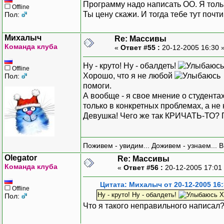
Программу надо написать ОО. Я толь
Offline
Ты цену скажи. И тогда тебе тут почти
Пол:
Михалыч
Re: Массивы
Команда клуба
«
Ответ #55 :
20-12-2005 16:30 
Ну - круто! Ну - обалдеть!
Offline
Хорошо, что я не любой
Пол:
помоги.
А вообще - я свое мнение о студентах
только в конкретных проблемах, а н
Девушка! Чего же так КРИЧАТЬ-ТО? 
Поживем - увидим... Доживем - узнаем... 
Olegator
Re: Массивы
Команда клуба
«
Ответ #56 :
20-12-2005 17:01
Цитата: Михалыч от 20-12-2005 16:
Offline
Ну - круто! Ну - обалдеть!
Х
Пол:
Что я такого неправильного написал