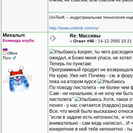
UniTesK -- индустриальная технология на
http://www.unitesk.com/ru/
Михалыч
Re: Массивы
Команда клуба
«
Ответ #46 :
14-12-2005 10:21
kasper, ты чего расходи
Offline
ожидал, и Боже меня упаси, не хотел 
Пол:
Теперь по пунктам:
Программный продукт не возвращали. 
Не курю. Уже нет. Почему - см. в фо
пока на втором курсе
По поводу пистолета - не более чем 
Сам - не начальник, и не хочу им быт
пистолета"
Хотя, такое о
понял - у нас считается (пардон) ра
Все, что мной было высказано относи
"если в задаче есть неточности, и что
внимательно - сам ведь написал... И 
конкретное в ней тебе непонятно - т