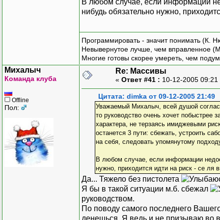
В любом случае, если информации нед
нибудь обязательно нужно, приходится 
Программировать - значит понимать (К. Н
Невывернутое лучше, чем вправленное (М
Многие готовы скорее умереть, чем подум
Михалыч
Re: Массивы
Команда клуба
«
Ответ #41 :
10-12-2005 09:21
Цитата: dimka от 09-12-2005 21:49
Offline
Уважаемый Михалыч, всей душой согласен 
Пол:
то руководство очень хочет побыстрее з
характера, не терзаясь имиджевыми риска
останется 3 пути: сбежать, устроить са
на себя, следовать упомянутому подходу
В любом случае, если информации недос
нужно, приходится идти на риск - се ля в
Да... Тяжело без пистолета
Я бы в такой ситуации м.б. сбежал
руководством.
По поводу самого последнего Вашего в
денешься. Я ведь и не призываю во в