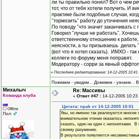
ли ты правильно понял? Вот о чем реч
тот, что от тебя хотели получить. И в
практике были подобные случаи, когд
"тормозить" работу до уточнения нея
По поводу "что значит заканчивать с
Говорил "лучше не работать". Хочеш
ответственному отношению к работе, а
неясности, а ты призываешь делать 
(вот что я хотел сказать). ИМХО - так
коллеги по форуму меня поправят.
Модератору - сорри за явный оффтопи
«
Последнее редактирование: 14-12-2005 10:41
Поживем - увидим... Доживем - узнаем... 
Михалыч
Re: Массивы
Команда клуба
«
Ответ #47 :
14-12-2005 10:23
Цитата: npak от 14-12-2005 10:01
Offline
Увы, но именно так реализуются многие 
Пол:
внимательном чтении оказалось непонят
сказать, один на один с непонятками. В
своему разумению.
В результате появляются несовместимые 