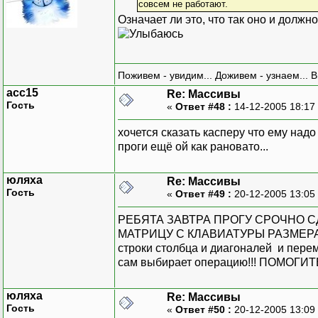
совсем не работают.
Означает ли это, что так оно и должн
Поживем - увидим... Доживем - узнаем... 
acc15
Re: Массивы
Гость
«
Ответ #48 :
14-12-2005 18:17
хочется сказать касперу что ему надо
проги ещё ой как рановато...
юляха
Re: Массивы
Гость
«
Ответ #49 :
20-12-2005 13:05
РЕБЯТА ЗАВТРА ПРОГУ СРОЧНО С
МАТРИЦУ С КЛАВИАТУРЫ РАЗМЕРА N
строки столбца и диагоналей и перем
сам выбирает операцию!!! ПОМОГИТЕ п
юляха
Re: Массивы
Гость
«
Ответ #50 :
20-12-2005 13:09