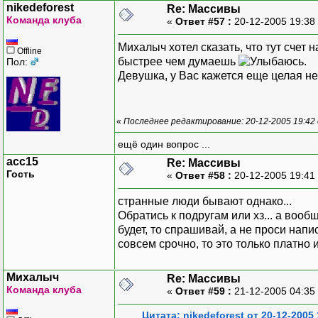
nikedeforest
Re: Массивы
Команда клуба
«
Ответ #57 :
20-12-2005 19:38
Михалыч хотел сказать, что тут счет 
Offline
быстрее чем думаешь
.
Пол:
Девушка, у Вас кажется еще целая н
«
Последнее редактирование: 20-12-2005 19:42 о
ещё один вопрос ...
acc15
Re: Массивы
Гость
«
Ответ #58 :
20-12-2005 19:41
странные люди бывают однако...
Обратись к подругам или хз... а вооб
будет, то спрашивай, а не проси напис
совсем срочно, то это только платно и
Михалыч
Re: Массивы
Команда клуба
«
Ответ #59 :
21-12-2005 04:35
Цитата: nikedeforest от 20-12-2005 