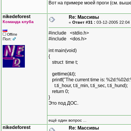
Вот на примере моей проги (см. выше
nikedeforest
Re: Массивы
Команда клуба
«
Ответ #31 :
03-12-2005 22:04
#include <stdio.h>
Offline
#include <dos.h>
Пол:
int main(void)
{
struct time t;
gettime(&t);
printf("The current time is: %2d:%02d
t.ti_hour, t.ti_min, t.ti_sec, t.ti_hund);
return 0;
}
Это под ДОС.
ещё один вопрос ...
nikedeforest
Re: Массивы