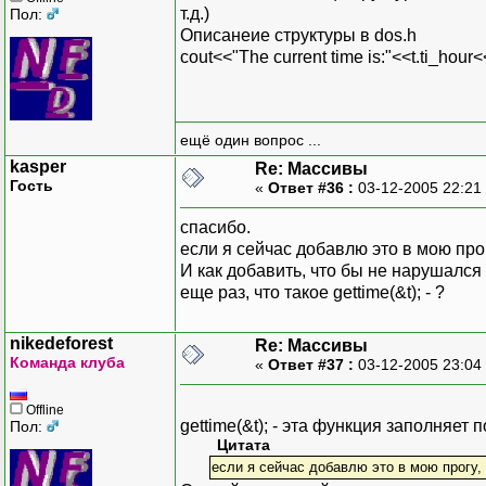
т.д.)
Пол:
Описанеие структуры в dos.h
cout<<"The current time is:"<<t.ti_hour<<
ещё один вопрос ...
kasper
Re: Массивы
Гость
«
Ответ #36 :
03-12-2005 22:21
спасибо.
если я сейчас добавлю это в мою прог
И как добавить, что бы не нарушалс
еще раз, что такое gettime(&t); - ?
nikedeforest
Re: Массивы
Команда клуба
«
Ответ #37 :
03-12-2005 23:04
Offline
gettime(&t); - эта функция заполняет
Пол:
Цитата
если я сейчас добавлю это в мою прогу,