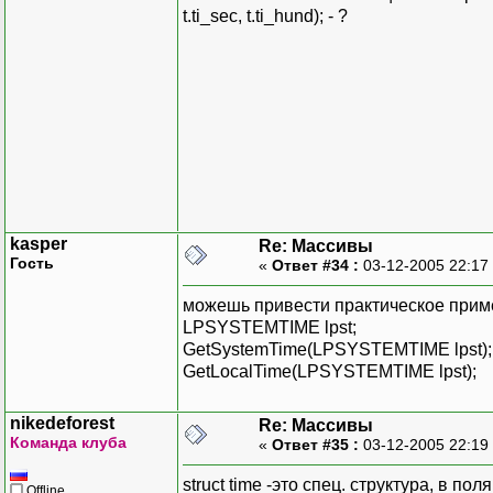
t.ti_sec, t.ti_hund); - ?
kasper
Re: Массивы
Гость
«
Ответ #34 :
03-12-2005 22:17
можешь привести практическое прим
LPSYSTEMTIME lpst;
GetSystemTime(LPSYSTEMTIME lpst);
GetLocalTime(LPSYSTEMTIME lpst);
nikedeforest
Re: Массивы
Команда клуба
«
Ответ #35 :
03-12-2005 22:19
struct time -это спец. структура, в 
Offline