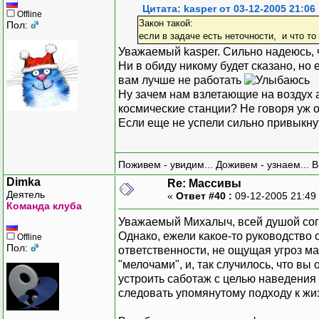
Цитата: kasper от 03-12-2005 21:06
Offline
Закон такой:
Пол:
если в задаче есть неточности, и что то 
Уважаемый kasper. Сильно надеюсь, чт
Ни в обиду никому будет сказано, но 
вам лучше не работать
Ну зачем нам взлетающие на воздух 
космические станции? Не говоря уж о
Если еще не успели сильно привыкнуть
Поживем - увидим... Доживем - узнаем... 
Dimka
Re: Массивы
Деятель
«
Ответ #40 :
09-12-2005 21:49
Команда клуба
Уважаемый Михалыч, всей душой соглас
Однако, ежели какое-то руководство 
Offline
Пол:
ответственности, не ощущая угроз ма
"мелочами", и, так случилось, что вы
устроить саботаж с целью наведения 
следовать упомянутому подходу к жи