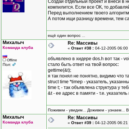
Создай отдельный проект и внеси в не
компилится. Если все ОК, то добавляй 
Перед выполнением твоего алгоритма п
А потом ищи разницу времени, тем с
ещё один вопрос ...
Михалыч
Re: Массивы
Команда клуба
«
Ответ #38 :
04-12-2005 06:00
объявлено в хидере dos.h вот так - void
Offline
стало быть ответ на твой вопрос:
Пол:
gettime(&t);
я так понял не понятно, видимо что т
struct time *timep - указатель, указа
time t; - так объявлена структура у т
&t - ее адрес в памяти - т.е. указатель
Поживем - увидим... Доживем - узнаем... 
Михалыч
Re: Массивы
Команда клуба
«
Ответ #39 :
04-12-2005 06:21