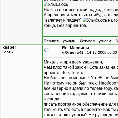
Но и за правило такой подход к жизн
А предпринять хоть что-нибудь - в сл
"взлетает и падает"
на го
конца. Без вариантов.
Поживем - увидим... Доживем - узнаем... 
kasper
Re: Массивы
Гость
«
Ответ #42 :
14-12-2005 08:30
Михалыч, при всем уважении,
Чем плох такой закон? Есть заказ на
проекте. Все. Точка.
Ни больше, ни меньше. У тебя не бы
Ни потому что он был плох. Наоборо
все наверно видели по телевизору, к
составлении кода, вместо точки постав
господа,
писать програмное обеспечение для а
только то, что есть в проекте? Как т
как я считаю нужным? Не руководству