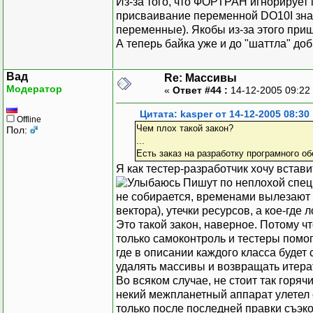
Из-за того, что ФОРТРАН игнорирует 
присваивание переменной DO10I зна
переменные). Якобы из-за этого приш
А теперь байка уже и до "шаттла" доб
Вад
Re: Массивы
Модератор
«
Ответ #44 :
14-12-2005 09:22
Цитата: kasper от 14-12-2005 08:30
Offline
Чем плох такой закон?
Пол:
...
Есть заказ на разработку програмного об
Я как тестер-разработчик хочу встави
Пишут по неплохой специ
не собирается, временами вылезают 
вектора), утечки ресурсов, а кое-где 
Это такой закон, наверное. Потому чт
только самоконтроль и тестеры помо
где в описании каждого класса буде
удалять массивы и возвращать итера
Во всяком случае, не стоит так горяч
некий межпланетный аппарат улетел с
только после последней правки съэк