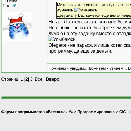
Offline
Михалыч хотел сказать, что тут счет на 
Пол:
думаешь
.
Девушка, у Вас кажется еще целая недел
Не-а... Я хотел сказать, что мне бы 
Не люблю "печатать быстрее чем дум
думаю на эту задачку вместе с отла
Olegator - не парься, я лишь хотел ск
программу, да еще за деньги.
Поживем - увидим... Доживем - узнаем... 
Страниц:
1
[
2
]
3
Все
Вверх
Форум программистов «Весельчак У»
>
Программирование
>
C/C++