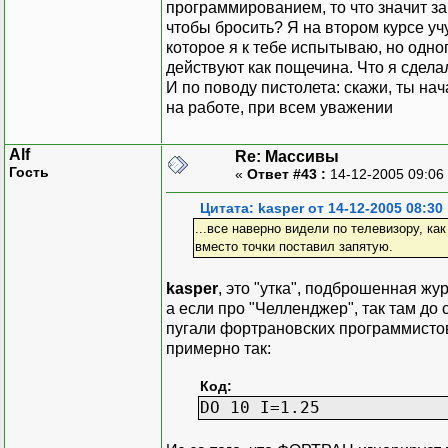
программированием, то что значит за
чтобы бросить? Я на втором курсе уч
которое я к тебе испытываю, но одно
действуют как пощечина. Что я сделал
И по поводу пистолета: скажи, ты на
на работе, при всем уважении
Alf
Re: Массивы
Гость
«
Ответ #43 :
14-12-2005 09:06
Цитата: kasper от 14-12-2005 08:30
...все наверно видели по телевизору, к
вместо точки поставил запятую.
kasper
, это "утка", подброшенная жу
а если про "Челленджер", так там до 
пугали фортрановских программистов
примерно так:
Код:
DO 10 I=1.25